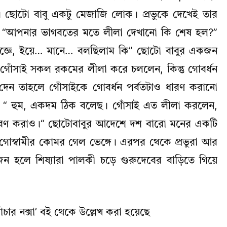
। ছোটো বাবু একটু মেজাজি লোক। প্রভুকে দেখেই তার
েন, “আপনার ভাগবতের মতে লীলা দেখানো কি শেষ হল?”
জ্ঞে, ইয়ে… মানে… বলছিলাম কি” ছোটো বাবুর একজন
গোঁসাই সকল রকমের লীলা করে চললেন, কিন্তু গোবর্ধন
েন তাহলে গোঁসাইকে গোবর্ধন পর্বতটাও ধারণ করানো
ন, “ হুম, একদম ঠিক বলেছ। গোঁসাই এত লীলা করলেন,
ধারণ করাও।“ ছোটোবাবুর আদেশে দশ বারো মনের একটি
গোস্বামীর কোমর গেল ভেঙ্গে। এরপর থেকে প্রভুরা আর
 হলে শিষ্যারা পালকী চড়ে গুরুদেবের বাড়িতে গিয়ে
্যাঁচার নক্সা’ বই থেকে উল্লেখ করা হয়েছে