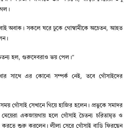
 গেল।
 সবাই অবাক। সকলে ঘরে ঢুকে গোস্বামীকে অচেতন, আহত
লেন।
চৈতন্য হল, গুরুদেবরাও ভয় পেল।”
রথার সাথে এর কোনো সম্পর্ক নেই, তবে গোঁসাইদের
সময় গোঁসাই সেখানে গিয়ে হাজির হলেন। প্রভুকে সমাদর
মেয়েরা একজায়গায় হলে গোঁসাই চৈতন্য চরিতামৃত ও
করতে শুরু করলেন। লীলা সেরে গোঁসাই বাড়ি ফিরছেন