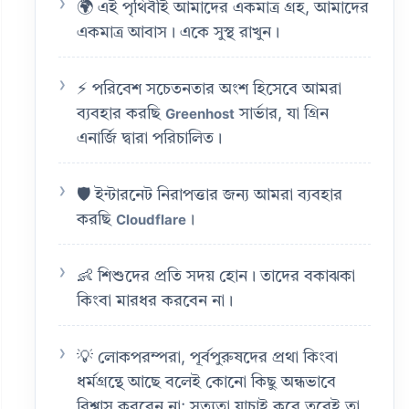
🌍 এই পৃথিবীই আমাদের একমাত্র গ্রহ, আমাদের
একমাত্র আবাস। একে সুস্থ রাখুন।
⚡ পরিবেশ সচেতনতার অংশ হিসেবে আমরা
ব্যবহার করছি
সার্ভার, যা গ্রিন
Greenhost
এনার্জি দ্বারা পরিচালিত।
🛡️ ইন্টারনেট নিরাপত্তার জন্য আমরা ব্যবহার
করছি
।
Cloudflare
👶 শিশুদের প্রতি সদয় হোন। তাদের বকাঝকা
কিংবা মারধর করবেন না।
💡 লোকপরম্পরা, পূর্বপুরুষদের প্রথা কিংবা
ধর্মগ্রন্থে আছে বলেই কোনো কিছু অন্ধভাবে
বিশ্বাস করবেন না; সত্যতা যাচাই করে তবেই তা