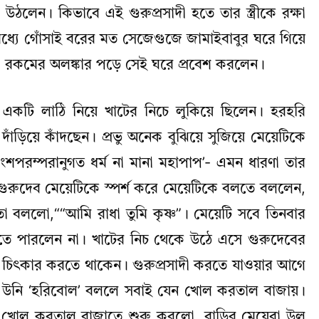
উঠলেন। কিভাবে এই গুরুপ্রসাদী হতে তার স্ত্রীকে রক্ষা
্যে গোঁসাই বরের মত সেজেগুজে জামাইবাবুর ঘরে গিয়ে
নানা রকমের অলঙ্কার পড়ে সেই ঘরে প্রবেশ করলেন।
একটি লাঠি নিয়ে খাটের নিচে লুকিয়ে ছিলেন। হরহরি
দাঁড়িয়ে কাঁদছেন। প্রভু অনেক বুঝিয়ে সুজিয়ে মেয়েটিকে
ংশপরম্পরানুগত ধর্ম না মানা মহাপাপ’- এমন ধারণা তার
রুদেব মেয়েটিকে স্পর্শ করে মেয়েটিকে বলতে বললেন,
ো বললো,““আমি রাধা তুমি কৃষ্ণ”। মেয়েটি সবে তিনবার
কতে পারলেন না। খাটের নিচ থেকে উঠে এসে গুরুদেবের
িৎকার করতে থাকেন। গুরুপ্রসাদী করতে যাওয়ার আগে
়ে উনি ‘হরিবোল’ বললে সবাই যেন খোল করতাল বাজায়।
া খোল করতাল বাজাতে শুরু করলো, বাড়ির মেয়েরা উলু