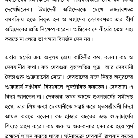
মহাদেবের রমণকালে অগ্নিদেব পারাবতাকারে সেই রমণক্রিয়া
দেখেছিলেন। উমাদেবী অগ্নিদেবকে দেখে লজ্জাবশতঃ
রমণক্রিয় হতে নিবৃত্ত হন ও মহাদেব ক্রোধবশতঃ তার বীর্য
অগ্নিদেবের প্রতি নিক্ষেপ করেন। অগ্নিদেব সে বীর্ষের তেজ সহ্য
করতে না পেরে তা গঙ্গায় বিসর্জন দেন নয়।
এবার স্বর্গের এক অনুপম প্রেম কাহিনীর কথা বলব। কচ ও
দেবযানীর কথা। কচ দেবগুরু বৃহস্পতির পুত্র। আর দেবযানী
দৈত্যগুরু শুক্রাচার্যের মেয়ে। দেবতাদের সঙ্গে নিহত অসুরদের
শুক্রাচার্য সঞ্জীবনী বিদ্যাবলে পুনজীবিত করতেন। দেবতারা এ
বিদ্যা জানতেন না। দেবতারা তখন কচকে শুক্রাচার্যের সমীপস্থ
হয়ে, তার প্রিয় কন্যা দেবযানীকে সন্তুষ্ট করে মৃতসঞ্জীবনী বিদ্যা
আয়ত্ত করতে বলেন। কচ হাজার বছরের জন্ত শুক্রাচার্যের
শিষ্যত্ব গ্রহণ করে। কচ গুরু ও গুরুকন্যার সেবারত হয়ে পূর্ণ
ব্রহ্মচর্য পালন করতে থাকে। ঘটনাচক্রে দেবষানী রূপবান কচের