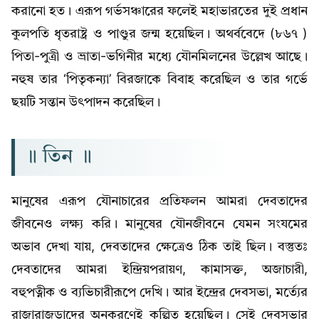
করানো হত। এরূপ গর্ভসঞ্চারের ফলেই মহাভারতের দুই প্রধান
কুলপতি ধৃতরাষ্ট্র ও পাণ্ডুর জন্ম হয়েছিল। অথর্ববেদে (৮৬৭ )
পিতা-পুত্রী ও ভ্রাতা-ভগিনীর মধ্যে যৌনমিলনের উল্লেখ আছে।
নহুষ তার ‘পিতৃকন্যা’ বিরজাকে বিবাহ করেছিল ও তার গর্ভে
ছয়টি সন্তান উৎপাদন করেছিল।
॥ তিন ॥
মানুষের এরূপ যৌনাচারের প্রতিফলন আমরা দেবতাদের
জীবনেও লক্ষ্য করি। মানুষের যৌনজীবনে যেমন সংযমের
অভাব দেখা যায়, দেবতাদের ক্ষেত্রেও ঠিক তাই ছিল। বস্তুতঃ
দেবতাদের আমরা ইন্দ্রিয়পরায়ণ, কামাসক্ত, অজাচারী,
বহুপত্নীক ও ব্যভিচারীরূপে দেখি। আর ইন্দ্রের দেবসভা, মর্ত্যের
রাজারাজড়াদের অনুকরণেই কল্পিত হয়েছিল। সেই দেবসভার