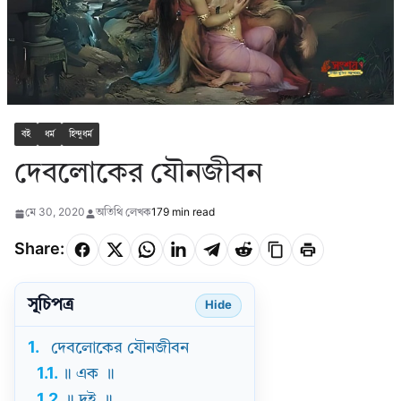
বই
ধর্ম
হিন্দুধর্ম
দেবলোকের যৌনজীবন
মে 30, 2020
অতিথি লেখক
179 min read
Share:
সূচিপত্র
Hide
1.
দেবলোকের যৌনজীবন
1.1.
॥ এক ॥
1.2.
॥ দুই ॥