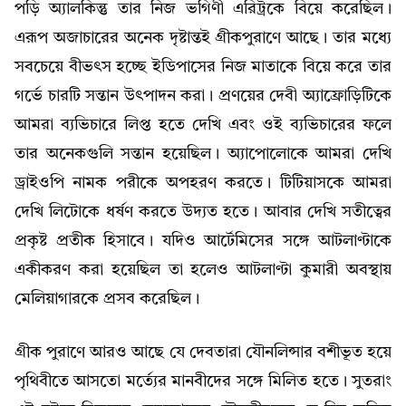
পড়ি অ্যালকিন্তু তার নিজ ভগিণী এরিট্রকে বিয়ে করেছিল।
এরূপ অজাচারের অনেক দৃষ্টান্তই গ্রীকপুরাণে আছে। তার মধ্যে
সবচেয়ে বীভৎস হচ্ছে ইডিপাসের নিজ মাতাকে বিয়ে করে তার
গর্ভে চারটি সন্তান উৎপাদন করা। প্রণয়ের দেবী অ্যাফ্রোড়িটিকে
আমরা ব্যভিচারে লিপ্ত হতে দেখি এবং ওই ব্যভিচারের ফলে
তার অনেকগুলি সন্তান হয়েছিল। অ্যাপোলোকে আমরা দেখি
ড্রাইওপি নামক পরীকে অপহরণ করতে। টিটিয়াসকে আমরা
দেখি লিটোকে ধর্ষণ করতে উদ্যত হতে। আবার দেখি সতীত্বের
প্রকৃষ্ট প্রতীক হিসাবে। যদিও আর্টেমিসের সঙ্গে আটলাণ্টাকে
একীকরণ করা হয়েছিল তা হলেও আটলাণ্টা কুমারী অবস্থায়
মেলিয়াগারকে প্রসব করেছিল।
গ্রীক পুরাণে আরও আছে যে দেবতারা যৌনলিন্সার বশীভূত হয়ে
পৃথিবীতে আসতো মর্ত্যের মানবীদের সঙ্গে মিলিত হতে। সুতরাং