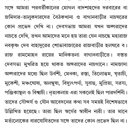
সঙ্গে আমরা পরবর্তীকালের মোগল বাদশাহদের দরবারের বা
জমিদার-তালুকদারদের বৈঠকখানা ও বাগানবাড়ীর নাচঘরের
কোন প্রভেদ দেখি না। দেবসভায় আমরা যখন অপ্সরাদের
নাচতে দেখি, তখন আমাদের মনে হয় তারা যেন নাচছে মহারাজ
নবকৃষ্ণ দেব বাহাদুরের শোভাবাজারের রাজবাড়ীর হলঘরে ব।
রাজ রামমোহন রায়ের মানিকতলা বাগানবাড়ীতে। বস্তুত
দেবসভা মুখরিত হয়ে থাকত অঙ্গরাদের নাচগানে। নামজাদা
অপ্সরাদের মধ্যে ছিল উর্বশী, মেনকা, রস্তা, তিলোত্তম, ঘৃতাচী,
মুকেশী, মঞ্চঘোষা, অলম্বুষা, বিদ্যুৎপর্ণা, সুবাহু, মুপ্রিয়া, সরসা,
পঞ্জিকাস্থল ও বিশ্বাচী। নৃত্যকলায় এরা সকলেই ছিল পারদর্শিনী।
তাদের সৌন্দর্য ও যৌন আবেদনের কথা সব সময়ই বিশেষভাবে
উল্লিখিত হয়েছে। তারা ছিল স্বর্গের স্বাধীন নারী। তার মানে
মর্ত্যলোকের বারযোযিতদের সঙ্গে তাদের কোন প্রভেদ ছিল না।