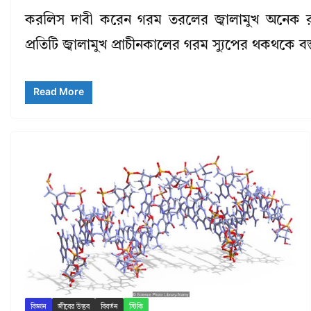
করলিস দাবী করেন গরম তরলের জ্বালামুখ অনেক রা
প্রতিটি জ্বালামুখ প্রাচীনকালের গরম স্যুপের থকথকে বস্
Read More
বিজ্ঞান
জীবের উদ্ভব
বিবর্তন
স্টিকি