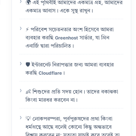
🌍 এই পৃথিবীই আমাদের একমাত্র গ্রহ, আমাদের
একমাত্র আবাস। একে সুস্থ রাখুন।
⚡ পরিবেশ সচেতনতার অংশ হিসেবে আমরা
ব্যবহার করছি
সার্ভার, যা গ্রিন
Greenhost
এনার্জি দ্বারা পরিচালিত।
🛡️ ইন্টারনেট নিরাপত্তার জন্য আমরা ব্যবহার
করছি
।
Cloudflare
👶 শিশুদের প্রতি সদয় হোন। তাদের বকাঝকা
কিংবা মারধর করবেন না।
💡 লোকপরম্পরা, পূর্বপুরুষদের প্রথা কিংবা
ধর্মগ্রন্থে আছে বলেই কোনো কিছু অন্ধভাবে
বিশ্বাস করবেন না; সত্যতা যাচাই করে তবেই তা