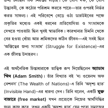
জন্য চলছিল এক নিরন্তর লড়াই। কে বেশি দক্ষ, কে বেশি
উদ্ভাবনী, কে কঠোর পরিশ্রম করতে পারে—তার ওপরই নির্ভর
করত সাফল্য। এই পরিবেশে বেড়ে ওঠা ডারউইনের পক্ষে
প্রকৃতির মধ্যেও একই ধরনের প্রতিযোগিতা ও সংগ্রামকে
দেখতে পাওয়াটা ছিল খুবই স্বাভাবিক। কারখানার চিমনি থেকে
বের হওয়া ধোঁয়া আর শ্রমিকদের কঠিন জীবন—এই সবই ছিল
‘অস্তিত্বের জন্য সংগ্রাম’ (Struggle for Existence)-এর
এক জীবন্ত উদাহরণ।
এই অর্থনৈতিক চিন্তাধারাকে তাত্ত্বিক রূপ দিয়েছিলেন
অ্যাডাম
স্মিথ (Adam Smith)
। তাঁর বিখ্যাত বই ‘দ্য ওয়েলথ অফ
নেশনস’ (The Wealth of Nations)-এ তিনি ‘অদৃশ্য হাত’
(Invisible Hand)-এর ধারণা দেন। তিনি বলেন, একটি
মুক্ত
বাজারে (free market)
যখন প্রত্যেকে নিজের স্বার্থসিদ্ধির
জন্য কাজ করে, তখন একটি ‘অদৃশ্য হাত’ যেন পুরো সমাজের