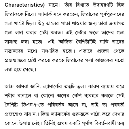
Characteristics)
নামে। তাঁর বিখ্যাত উদাহরণটি ছিল
জিরাফকে নিয়ে। ল্যামার্ক মনে করতেন, জিরাফের পূর্বপুরুষদের
গলা খাটো ছিল। উঁচু ডালের পাতা খাওয়ার জন্য তারা ক্রমাগত
গলা লম্বা করার চেষ্টা করত। এই চেষ্টার ফলে তাদের গলা
সামান্য লম্বা হতো। এই ‘অর্জিত’ বৈশিষ্ট্যটিই নাকি তাদের
সন্তানদের মধ্যে সঞ্চারিত হতো। এভাবে প্রজন্ম থেকে
প্রজন্মান্তরে চেষ্টা করতে করতে জিরাফের গলা আজকের মতো
লম্বা হয়ে গেছে।
আজ আমরা জানি, ল্যামার্কের তত্ত্বটি ভুল। কারণ ব্যায়াম করে
শরীর বানালে বা কোনো অঙ্গের বেশি ব্যবহার করলে সেই
বৈশিষ্ট্য ডিএনএ-তে পরিবর্তন আনে না, তাই তা পরবর্তী
প্রজন্মেও যায় না। কিন্তু ল্যামার্কের গুরুত্বকে খাটো করে দেখার
কোনো উপায় নেই। তিনিই প্রথম একটি পূর্ণাঙ্গ বিবর্তনবাদী তত্ত্ব