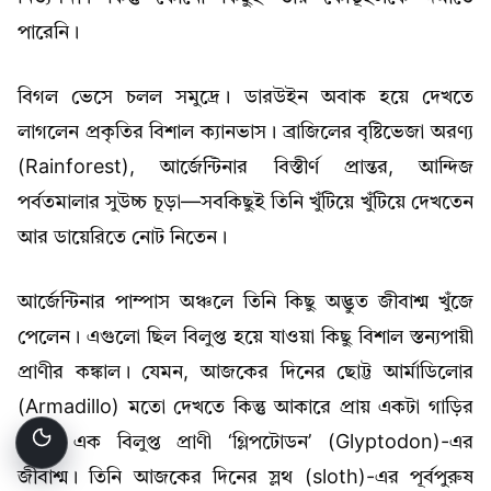
পারেনি।
বিগল ভেসে চলল সমুদ্রে। ডারউইন অবাক হয়ে দেখতে
লাগলেন প্রকৃতির বিশাল ক্যানভাস। ব্রাজিলের বৃষ্টিভেজা অরণ্য
(Rainforest), আর্জেন্টিনার বিস্তীর্ণ প্রান্তর, আন্দিজ
পর্বতমালার সুউচ্চ চূড়া—সবকিছুই তিনি খুঁটিয়ে খুঁটিয়ে দেখতেন
আর ডায়েরিতে নোট নিতেন।
আর্জেন্টিনার পাম্পাস অঞ্চলে তিনি কিছু অদ্ভুত জীবাশ্ম খুঁজে
পেলেন। এগুলো ছিল বিলুপ্ত হয়ে যাওয়া কিছু বিশাল স্তন্যপায়ী
প্রাণীর কঙ্কাল। যেমন, আজকের দিনের ছোট্ট আর্মাডিলোর
(Armadillo) মতো দেখতে কিন্তু আকারে প্রায় একটা গাড়ির
সমান এক বিলুপ্ত প্রাণী ‘গ্লিপটোডন’ (Glyptodon)-এর
জীবাশ্ম। তিনি আজকের দিনের স্লথ (sloth)-এর পূর্বপুরুষ