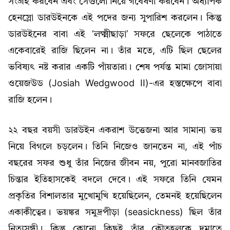
সংগ্রহ করবেন এবং সেগুলো নিয়ে গবেষণা করবেন। অধ্যাপক
হেনস্লো ডারউইনকে এই পদের জন্য সুপারিশ করলেন। কিন্তু
ডারউইনের বাবা এই ‘লক্ষ্মীছাড়া’ সফরে ছেলেকে পাঠাতে
একেবারেই রাজি ছিলেন না। তাঁর মতে, এটি ছিল ছেলের
ভবিষ্যৎ নষ্ট করার একটি পাঁয়তারা। শেষ পর্যন্ত মামা জোসায়া
ওয়েজউড (Josiah Wedgwood II)-এর হস্তক্ষেপে বাবা
রাজি হলেন।
২২ বছর বয়সী ডারউইন একরাশ উত্তেজনা আর সামান্য ভয়
নিয়ে বিগলে চড়লেন। তিনি নিজেও জানতেন না, এই পাঁচ
বছরের সফর শুধু তাঁর নিজের জীবন নয়, পুরো মানবজাতির
চিন্তার ইতিহাসকেই বদলে দেবে। এই সফরে তিনি যেমন
প্রকৃতির বিশালতার মুখোমুখি হয়েছিলেন, তেমনই হয়েছিলেন
একাকীত্বের। ভয়ঙ্কর সমুদ্রপীড়া (seasickness) ছিল তাঁর
নিত্যসঙ্গী। কিন্তু কোনো কিছুই তাঁর কৌতূহলকে দমাতে