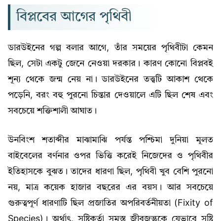
বিপ্লবের আগের পৃথিবী
ডারউইনের গল্প বলার আগে, তাঁর সময়ের পৃথিবীটা কেমন
ছিল, সেটা একটু জেনে নেওয়া দরকার। কারণ কোনো বিপ্লবই
শূন্য থেকে জন্ম নেয় না। ডারউইনের তত্ত্বটি আকাশ থেকে
পড়েনি, বরং বহু পুরনো চিন্তার দেওয়ালে এটি ছিল শেষ এবং
সবচেয়ে শক্তিশালী আঘাত।
উনবিংশ শতাব্দীর মাঝামাঝি পর্যন্ত পশ্চিমা দুনিয়া মূলত
বাইবেলের বর্ণনার ওপর ভিত্তি করেই নিজেদের ও পৃথিবীর
ইতিহাসকে বুঝত। তাদের ধারণা ছিল, পৃথিবী খুব বেশি পুরনো
নয়, মাত্র কয়েক হাজার বছরের এর বয়স। আর সবচেয়ে
গুরুত্বপূর্ণ ধারণাটি ছিল প্রজাতির অপরিবর্তনীয়তা (Fixity of
Species)। অর্থাৎ, সৃষ্টিকর্তা সমস্ত জীবজন্তুকে যেভাবে সৃষ্টি