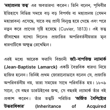
‘মহাপ্রলয় তত্ত্ব’
এর অবতারণা করেন। তিনি বলেন, পৃথিবীর
ইতিহাসে বিভিন্ন সময়ে বড় বড় বিপর্যয় বা মহাপ্রলয় (যেমন
মহাপ্লাবন) এসেছে, যাতে বহু প্রাণী বিলুপ্ত হয়ে গেছে এবং পরে
নতুন করে প্রাণের সৃষ্টি হয়েছে (Cuvier, 1813)। এই তত্ত্ব
জীবাশ্মের ব্যাখ্যা দিলেও প্রজাতির অপরিবর্তনীয়তার মূল
ধারণাটিকে অক্ষুণ্ণ রেখেছিল।
এরই মধ্যে আরেক ফরাসি বিজ্ঞানী
জ্যাঁ-বাপতিস্ত ল্যামার্ক
(Jean-Baptiste Lamarck)
একটি বৈপ্লবিক ধারণা নিয়ে
হাজির হলেন। তিনিই প্রথম জোরালোভাবে বলেন যে, প্রজাতি
অপরিবর্তনীয় নয়, তারা সময়ের সাথে পরিবর্তিত হয়। ১৮০৯
সালে, যে বছর ডারউইনের জন্ম, সে বছরই ল্যামার্ক তাঁর বই
প্রকাশ করেন। তাঁর তত্ত্বটি পরিচিত
‘অর্জিত বৈশিষ্ট্যের
উত্তরাধিকার’ (Inheritance of Acquired