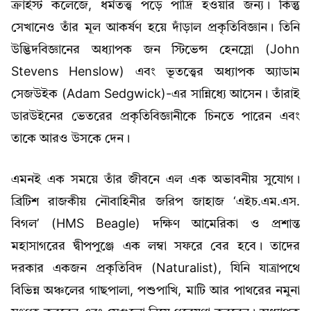
ক্রাইস্ট কলেজে, ধর্মতত্ত্ব পড়ে পাদ্রি হওয়ার জন্য। কিন্তু
সেখানেও তাঁর মূল আকর্ষণ হয়ে দাঁড়াল প্রকৃতিবিজ্ঞান। তিনি
উদ্ভিদবিজ্ঞানের অধ্যাপক জন স্টিভেন্স হেনস্লো (John
Stevens Henslow) এবং ভূতত্ত্বের অধ্যাপক অ্যাডাম
সেজউইক (Adam Sedgwick)-এর সান্নিধ্যে আসেন। তাঁরাই
ডারউইনের ভেতরের প্রকৃতিবিজ্ঞানীকে চিনতে পারেন এবং
তাকে আরও উসকে দেন।
এমনই এক সময়ে তাঁর জীবনে এল এক অভাবনীয় সুযোগ।
ব্রিটিশ রাজকীয় নৌবাহিনীর জরিপ জাহাজ ‘এইচ.এম.এস.
বিগল’ (HMS Beagle) দক্ষিণ আমেরিকা ও প্রশান্ত
মহাসাগরের দ্বীপপুঞ্জে এক লম্বা সফরে বের হবে। তাদের
দরকার একজন প্রকৃতিবিদ (Naturalist), যিনি যাত্রাপথে
বিভিন্ন অঞ্চলের গাছপালা, পশুপাখি, মাটি আর পাথরের নমুনা