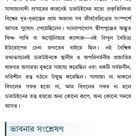
সাম্রাজ্যবাদী প্রসারের কারণেই ডারউইনের মতো প্রকৃতিবিদরা
বিশ্বের দূর-দূরান্তের প্রায় অজানা সব জীববৈচিত্র্যের সংস্পর্শে
আসার সুযোগ পেয়েছিলেন। গ্যালাপাগোস দ্বীপপুঞ্জের অদ্ভুত
ফিঞ্চ পাখি বা অস্ট্রেলিয়ার ক্যাঙ্গারু—এই বিপুল বৈচিত্র্য
ইউরোপের চেনা জগতের বাইরে ছিল। এই বৈশ্বিক
তথ্যভান্ডারই ডারউইনকে স্থানীয় ও অপরিবর্তনীয় প্রজাতির
ধারণার অসারতা বুঝতে সাহায্য করেছিল এবং একটি সর্বজনীন,
গতিশীল তত্ত্ব গঠনে উদ্বুদ্ধ করেছিল। সাম্রাজ্য না থাকলে
বিগলের সফর হতো না, আর বিগলের সফর না হলে
ডারউইনের তত্ত্ব হয়তো অন্য কোনো রূপে, অন্য কোনো সময়ে
আসত।
ভাবনার সংশ্লেষণ