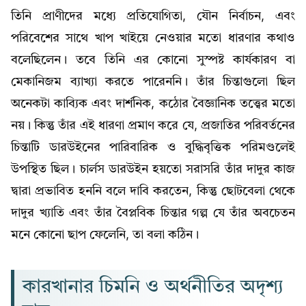
তিনি প্রাণীদের মধ্যে প্রতিযোগিতা, যৌন নির্বাচন, এবং
পরিবেশের সাথে খাপ খাইয়ে নেওয়ার মতো ধারণার কথাও
বলেছিলেন। তবে তিনি এর কোনো সুস্পষ্ট কার্যকারণ বা
মেকানিজম ব্যাখ্যা করতে পারেননি। তাঁর চিন্তাগুলো ছিল
অনেকটা কাব্যিক এবং দার্শনিক, কঠোর বৈজ্ঞানিক তত্ত্বের মতো
নয়। কিন্তু তাঁর এই ধারণা প্রমাণ করে যে, প্রজাতির পরিবর্তনের
চিন্তাটি ডারউইনের পারিবারিক ও বুদ্ধিবৃত্তিক পরিমণ্ডলেই
উপস্থিত ছিল। চার্লস ডারউইন হয়তো সরাসরি তাঁর দাদুর কাজ
দ্বারা প্রভাবিত হননি বলে দাবি করতেন, কিন্তু ছোটবেলা থেকে
দাদুর খ্যাতি এবং তাঁর বৈপ্লবিক চিন্তার গল্প যে তাঁর অবচেতন
মনে কোনো ছাপ ফেলেনি, তা বলা কঠিন।
কারখানার চিমনি ও অর্থনীতির অদৃশ্য