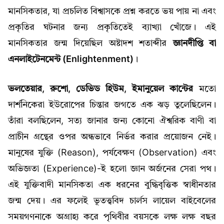
মানসিকতার, যা প্রচলিত বিশ্বাসকে প্রশ্ন করতে ভয় পায় না এবং
প্রকৃতির ঘটনার জন্য প্রকৃতিতেই ব্যাখ্যা খোঁজে। এই
মানসিকতার জন্ম দিয়েছিল অষ্টাদশ শতাব্দীর
জ্ঞানদীপ্তি বা
এনলাইটেনমেন্ট (Enlightenment)
।
ভলতেয়ার, রুশো, ডেভিড হিউম, ইমানুয়েল কান্টের
মতো
দার্শনিকেরা ইউরোপের চিন্তার জগতে এক ঝড় তুলেছিলেন।
তাঁরা বলছিলেন, সত্য জানার জন্য কোনো ঐশ্বরিক বাণী বা
প্রাচীন গ্রন্থের ওপর অন্ধভাবে নির্ভর করার প্রয়োজন নেই।
মানুষের যুক্তি (Reason), পর্যবেক্ষণ (Observation) এবং
অভিজ্ঞতা (Experience)-ই হলো জ্ঞান অর্জনের সেরা পথ।
এই যুক্তিবাদী মানসিকতা এক ধরনের বুদ্ধিবৃত্তিক স্বাধীনতার
জন্ম দেয়। এর ফলেই ভূতত্ত্ববিদ চার্লস লায়েল বাইবেলের
সময়গণনাকে অগ্রাহ্য করে পৃথিবীর বয়সকে লক্ষ লক্ষ বছর