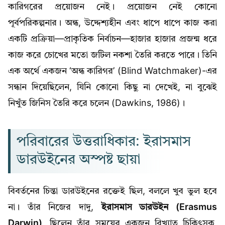
কারিগরের প্রয়োজন নেই। প্রয়োজন নেই কোনো
পূর্বপরিকল্পনার। অন্ধ, উদ্দেশ্যহীন এবং ধাপে ধাপে কাজ করা
একটি প্রক্রিয়া—প্রাকৃতিক নির্বাচন—হাজার হাজার প্রজন্ম ধরে
কাজ করে চোখের মতো জটিল নকশা তৈরি করতে পারে। তিনি
এক অর্থে একজন ‘অন্ধ কারিগর’ (Blind Watchmaker)-এর
সন্ধান দিয়েছিলেন, যিনি কোনো কিছু না দেখেই, না বুঝেই
নিখুঁত জিনিস তৈরি করে চলেন (Dawkins, 1986)।
পরিবারের উত্তরাধিকার: ইরাসমাস
ডারউইনের অস্পষ্ট ছায়া
বিবর্তনের চিন্তা ডারউইনের রক্তেই ছিল, বললে খুব ভুল হবে
না। তাঁর নিজের দাদু,
ইরাসমাস ডারউইন (Erasmus
Darwin)
, ছিলেন তাঁর সময়ের একজন বিখ্যাত চিকিৎসক,