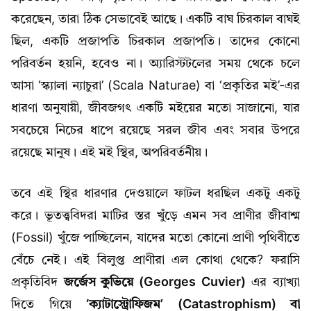
করেছেন, তারা ঠিক সেভাবেই আছে। একটি বাঘ চিরকাল বাঘই
ছিল, একটি প্রজাপতি চিরকাল প্রজাপতি। তাদের কোনো
পরিবর্তন হয়নি, হবেও না। অ্যারিস্টটলের সময় থেকে চলে
আসা ‘স্ক্যালা ন্যাচুরা’ (Scala Naturae) বা ‘প্রকৃতির মই’-এর
ধারণা অনুযায়ী, জীবজগৎ একটি মইয়ের মতো সাজানো, যার
সবচেয়ে নিচের ধাপে রয়েছে সরল জীব এবং সবার উপরে
রয়েছে মানুষ। এই মই স্থির, অপরিবর্তনীয়।
তবে এই স্থির ধারণার দেওয়ালে ফাটল ধরছিল একটু একটু
করে। ভূতত্ত্ববিদরা মাটির স্তর খুঁড়ে এমন সব প্রাণীর জীবাশ্ম
(Fossil) খুঁজে পাচ্ছিলেন, যাদের মতো কোনো প্রাণী পৃথিবীতে
বেঁচে নেই। এই বিলুপ্ত প্রাণীরা এল কোথা থেকে? ফরাসি
প্রকৃতিবিদ
জর্জেস কুভিয়ে (Georges Cuvier)
এর ব্যাখ্যা
দিতে গিয়ে
‘ক্যাটাস্ট্রোফিজম’ (Catastrophism) বা