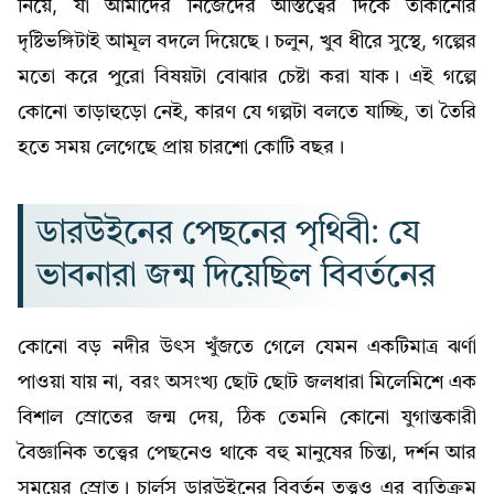
নিয়ে, যা আমাদের নিজেদের অস্তিত্বের দিকে তাকানোর
দৃষ্টিভঙ্গিটাই আমূল বদলে দিয়েছে। চলুন, খুব ধীরে সুস্থে, গল্পের
মতো করে পুরো বিষয়টা বোঝার চেষ্টা করা যাক। এই গল্পে
কোনো তাড়াহুড়ো নেই, কারণ যে গল্পটা বলতে যাচ্ছি, তা তৈরি
হতে সময় লেগেছে প্রায় চারশো কোটি বছর।
ডারউইনের পেছনের পৃথিবী: যে
ভাবনারা জন্ম দিয়েছিল বিবর্তনের
কোনো বড় নদীর উৎস খুঁজতে গেলে যেমন একটিমাত্র ঝর্ণা
পাওয়া যায় না, বরং অসংখ্য ছোট ছোট জলধারা মিলেমিশে এক
বিশাল স্রোতের জন্ম দেয়, ঠিক তেমনি কোনো যুগান্তকারী
বৈজ্ঞানিক তত্ত্বের পেছনেও থাকে বহু মানুষের চিন্তা, দর্শন আর
সময়ের স্রোত। চার্লস ডারউইনের বিবর্তন তত্ত্বও এর ব্যতিক্রম