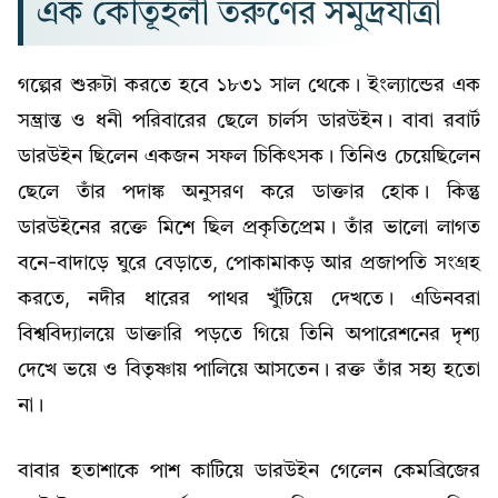
এক কৌতূহলী তরুণের সমুদ্রযাত্রা
গল্পের শুরুটা করতে হবে ১৮৩১ সাল থেকে। ইংল্যান্ডের এক
সম্ভ্রান্ত ও ধনী পরিবারের ছেলে চার্লস ডারউইন। বাবা রবার্ট
ডারউইন ছিলেন একজন সফল চিকিৎসক। তিনিও চেয়েছিলেন
ছেলে তাঁর পদাঙ্ক অনুসরণ করে ডাক্তার হোক। কিন্তু
ডারউইনের রক্তে মিশে ছিল প্রকৃতিপ্রেম। তাঁর ভালো লাগত
বনে-বাদাড়ে ঘুরে বেড়াতে, পোকামাকড় আর প্রজাপতি সংগ্রহ
করতে, নদীর ধারের পাথর খুঁটিয়ে দেখতে। এডিনবরা
বিশ্ববিদ্যালয়ে ডাক্তারি পড়তে গিয়ে তিনি অপারেশনের দৃশ্য
দেখে ভয়ে ও বিতৃষ্ণায় পালিয়ে আসতেন। রক্ত তাঁর সহ্য হতো
না।
বাবার হতাশাকে পাশ কাটিয়ে ডারউইন গেলেন কেমব্রিজের