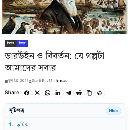
বিবর্তন
বিজ্ঞান
ডারউইন ও বিবর্তন: যে গল্পটা
আমাদের সবার
জুন 30, 2025
Sumit Roy
65 min read
Share:
সূচিপত্র
Hide
1.
ভূমিকা