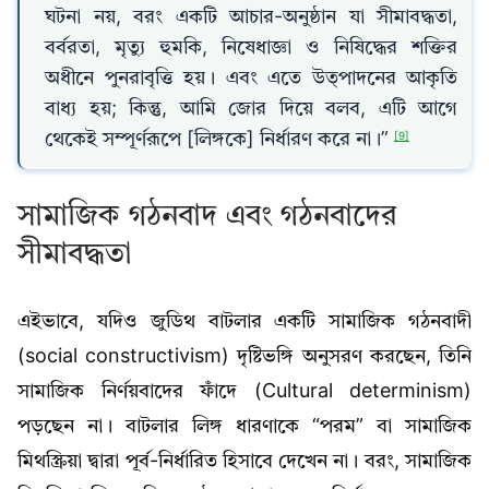
ঘটনা নয়, বরং একটি আচার-অনুষ্ঠান যা সীমাবদ্ধতা,
বর্বরতা, মৃত্যু হুমকি, নিষেধাজ্ঞা ও নিষিদ্ধের শক্তির
অধীনে পুনরাবৃত্তি হয়। এবং এতে উত্পাদনের আকৃতি
বাধ্য হয়; কিন্তু, আমি জোর দিয়ে বলব, এটি আগে
থেকেই সম্পূর্ণরূপে [লিঙ্গকে] নির্ধারণ করে না।”
[9]
সামাজিক গঠনবাদ এবং গঠনবাদের
সীমাবদ্ধতা
এইভাবে, যদিও জুডিথ বাটলার একটি সামাজিক গঠনবাদী
(social constructivism) দৃষ্টিভঙ্গি অনুসরণ করছেন, তিনি
সামাজিক নির্ণয়বাদের ফাঁদে (Cultural determinism)
পড়ছেন না। বাটলার লিঙ্গ ধারণাকে “পরম” বা সামাজিক
মিথস্ক্রিয়া দ্বারা পূর্ব-নির্ধারিত হিসাবে দেখেন না। বরং, সামাজিক