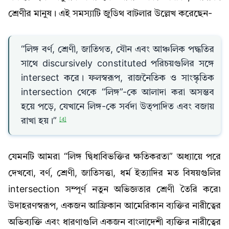
শ্রেণীর মানুষ। এই সমস্যাটি জুডিথ বাটলার উল্লেখ করেছেন-
“লিঙ্গ বর্ণ, শ্রেণী, জাতিগত, যৌন এবং আঞ্চলিক পদ্ধতির
সাথে discursively constituted পরিচয়গুলির সঙ্গে
intersect করে। ফলস্বরূপ, রাজনৈতিক ও সাংস্কৃতিক
intersection থেকে “লিঙ্গ”-কে আলাদা করা অসম্ভব
হয়ে পড়ে, যেখানে লিঙ্গ-কে সর্বদা উত্পাদিত এবং বজায়
রাখা হয়।”
[4]
যেমনটি আমরা “লিঙ্গ দ্বিধাবিভক্তির ক্ষতিকরতা” অধ্যায়ে পরে
দেখবো, বর্ণ, শ্রেণী, জাতিসত্তা, ধর্ম ইত্যাদির মত বিষয়গুলির
intersection সম্পূর্ণ নতুন অভিজ্ঞতার শ্রেণী তৈরি করে৷
উদাহরণস্বরূপ, একজন আফ্রিকান আমেরিকান ব্যক্তির নারীত্বের
অভিব্যক্তি এবং ধারণাগুলি একজন বাংলাদেশী ব্যক্তির নারীত্বের