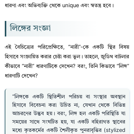
ধারণা এবং অভিব্যক্তি থেকে unique এবং স্বতন্ত্র হবে।
লিঙ্গের সংজ্ঞা
এই বৈচিত্র্যের পরিপ্রেক্ষিতে, “নারী”-কে একটি স্থির বিষয়
হিসাবে সংজ্ঞায়িত করার চেষ্টা করা ভুল। তাহলে, জুডিথ বাটলার
কীভাবে “নারী” ধারণাটিকে দেখেন? বরং, তিনি কিভাবে “লিঙ্গ”
ধারণাটি দেখেন?
“লিঙ্গকে একটি স্থিতিশীল পরিচয় বা সংস্থার অবস্থান
হিসাবে বিবেচনা করা উচিত না, যেখান থেকে বিভিন্ন
আচরণের উদ্ভব হয়। বরং, লিঙ্গ হল একটি পরিস্থিতি যা
সময়ের সাথে সংঘটিত হয়, যা একটি বহিরাগত স্থানের
মধ্যে কৃতকর্মের একটি শৈলীকৃত পুনরাবৃত্তির (stylized