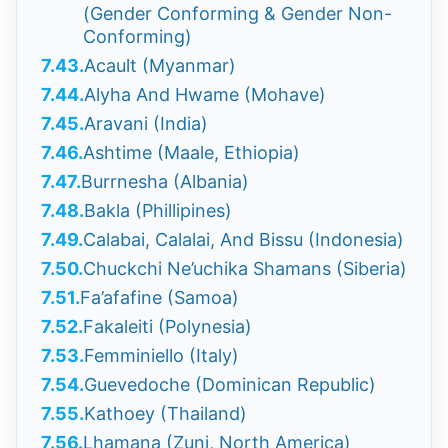
(Gender Conforming & Gender Non-
Conforming)
7.43.
Acault (Myanmar)
7.44.
Alyha And Hwame (Mohave)
7.45.
Aravani (India)
7.46.
Ashtime (Maale, Ethiopia)
7.47.
Burrnesha (Albania)
7.48.
Bakla (Phillipines)
7.49.
Calabai, Calalai, And Bissu (Indonesia)
7.50.
Chuckchi Ne’uchika Shamans (Siberia)
7.51.
Fa’afafine (Samoa)
7.52.
Fakaleiti (Polynesia)
7.53.
Femminiello (Italy)
7.54.
Guevedoche (Dominican Republic)
7.55.
Kathoey (Thailand)
7.56.
Lhamana (Zuni, North America)