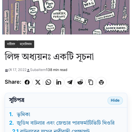
নারীবাদ
মনোবিজ্ঞান
লিঙ্গ অধ্যয়নঃ একটি সূচনা
মে 17, 2022
Subaltern
138 min read
Share:
সূচিপত্র
Hide
1.
ভূমিকা
2.
জুডিথ বাটলার এবং জেন্ডার পারফর্মাটিভিটি থিওরি
2.1.
বাটলারের যুগের নারীবাদী প্রেক্ষাপট