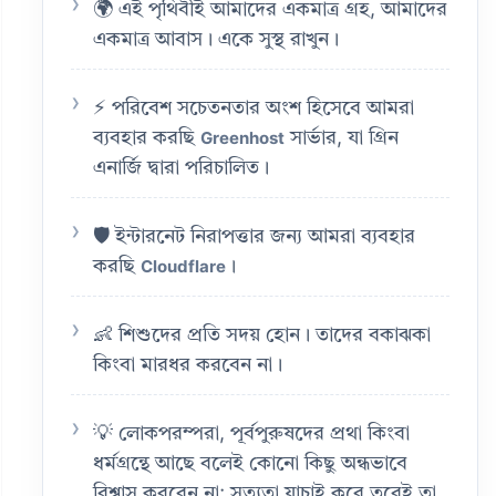
🌍 এই পৃথিবীই আমাদের একমাত্র গ্রহ, আমাদের
একমাত্র আবাস। একে সুস্থ রাখুন।
⚡ পরিবেশ সচেতনতার অংশ হিসেবে আমরা
ব্যবহার করছি
সার্ভার, যা গ্রিন
Greenhost
এনার্জি দ্বারা পরিচালিত।
🛡️ ইন্টারনেট নিরাপত্তার জন্য আমরা ব্যবহার
করছি
।
Cloudflare
👶 শিশুদের প্রতি সদয় হোন। তাদের বকাঝকা
কিংবা মারধর করবেন না।
💡 লোকপরম্পরা, পূর্বপুরুষদের প্রথা কিংবা
ধর্মগ্রন্থে আছে বলেই কোনো কিছু অন্ধভাবে
বিশ্বাস করবেন না; সত্যতা যাচাই করে তবেই তা