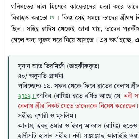
গনিমতের মাল হিসেবে কাফেরদের হত্যা করে তাদ
বিবাহও করতো
। কিন্তু সেই সময়ে তাদের স্ত্রীগণ
[2]
ছিল। সহিহ হাদিস থেকেই জানা যায়, তাদের পরকীয়া প
গেলে অন্য পুরুষ ঘরে নিয়ে আসতো। এর অর্থ হচ্ছে, এ
সূনান আত তিরমিজী (তাহকীককৃত)
৪০/ অনুমতি প্রার্থনা
পরিচ্ছেদঃ ১৯. সফর থেকে ফিরে রাতের বেলায় স্ত্রী
২৭১২।
জাবির (রাযিঃ) হতে বর্ণিত আছে যে,
নবী স
বেলায় স্ত্রীর নিকট যেতে তাদেরকে নিষেধ করেছেন।
সহীহঃ বুখারী ও মুসলিম।
আনাস, ইবনু উমার ও ইবনু আব্বাস (রাযিঃ) হতেও
হাদীসটি হাসান সহীহ। নবী সাল্লাল্লাহু আলাইহি ও