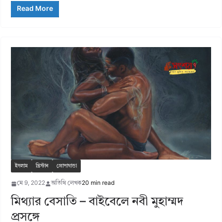
Read More
ইসলাম
খ্রিস্টান
প্রোপাগান্ডা
মে 9, 2022
অতিথি লেখক
20 min read
মিথ্যার বেসাতি – বাইবেলে নবী মুহাম্মদ
প্রসঙ্গে