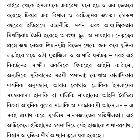
বাইরে থেকে ইসলামকে একরৈখা মনে হলেও এর ভেতরে
রয়েছে চিন্তার এক বিশাল ও বৈচিত্র্যময় জগত। চৌদ্দশ
বছরের ইতিহাসে রাজনীতি, দর্শন এবং আধ্যাত্মিকতার
মিথস্ক্রিয়ায় তৈরি হয়েছে অসংখ্য স্কুল ও মাযহাব। নেতৃত্বের
প্রশ্নে জন্ম নেওয়া শিয়া-সুন্নি বিভেদ থেকে শুরু করে যুক্তির
লড়াইয়ে গড়ে ওঠা মুতাজিলা ও আশারি ধর্মতত্ত্ব – সবই এই
বিবর্তনের সাক্ষী। একদিকে ফিকহের আইনি কাঠামো,
অন্যদিকে সুফিবাদের মরমী পথচলা; কোথাও ফালাসিফার
দার্শনিক অনুসন্ধান, আবার কোথাও লৌকিক ইসলামের
সমন্বয়বাদ। হানাফি বা মালিকি মাযহাবের আইনি বৈচিত্র্য
কিংবা আধুনিক যুগের সালাফি ও সংস্কারবাদী আন্দোলন – এ
সবই প্রমাণ করে মুসলিম মানসজগতের গতিশীলতা। এই
আর্টিকেলে ইতিহাসের চশমা দিয়ে সেই হাজারো শাখা-প্রশাখা,
বিশ্বাস ও যুক্তির দীর্ঘ আখ্যান তুলে ধরা হয়েছে।