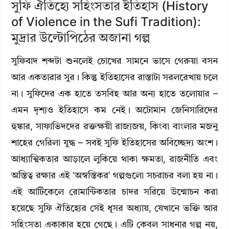
সুফি ঐতিহ্যে সহিংসতার ইতিহাস (History
of Violence in the Sufi Tradition):
মুদ্রার উল্টোপিঠের অজানা গল্প
সুফিবাদ শব্দটা শুনলেই চোখের সামনে ভাসে গেরুয়া বসন
আর একতারার সুর। কিন্তু ইতিহাসের রাস্তাটা সরলরেখায় চলে
না। সুফিদের এক হাতে তসবিহ আর অন্য হাতে তলোয়ার –
এমন দৃশ্যও ইতিহাসে কম নেই। অটোমান জেনিসারিদের
হুঙ্কার, সাফাভিদদের রক্তক্ষয়ী রাজ্যজয়, কিংবা বাংলার মজনু
শাহের গেরিলা যুদ্ধ – সবই সুফি ইতিহাসের অবিচ্ছেদ্য অংশ।
আধ্যাত্মিকতার আড়ালে লুকিয়ে থাকা ক্ষমতা, রাজনীতি এবং
অস্তিত্ব রক্ষার এই ‘অস্বস্তিকর’ গল্পগুলো সচরাচর বলা হয় না।
এই আর্টিকেলে রোমান্টিকতার চাদর সরিয়ে উন্মোচন করা
হয়েছে সুফি ঐতিহ্যের সেই ধূসর অধ্যায়, যেখানে ভক্তি আর
সহিংসতা একাকার হয়ে গেছে। এটি কেবল সাধনার গল্প নয়,