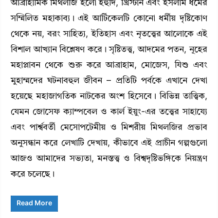
আব্রাহামিক মিথলজি হলো ইহুদি, খ্রিস্টান এবং ইসলাম ধর্মের
সম্মিলিত মহাকাব্য। এই আর্টিকেলটি কোনো ধর্মীয় দৃষ্টিকোণ
থেকে নয়, বরং সাহিত্য, ইতিহাস এবং নৃতত্ত্বের আলোকে এই
বিশাল আখ্যান বিশ্লেষণ করে। সৃষ্টিতত্ত্ব, আদমের পতন, নূহের
মহাপ্লাবন থেকে শুরু করে আব্রাহাম, মোজেস, যিশু এবং
মুহাম্মদের ঘটনাবহুল জীবন – প্রতিটি পর্বকে এখানে দেখা
হয়েছে মহাজাগতিক নাটকের অংশ হিসেবে। বিভিন্ন তাত্ত্বিক,
যেমন জোসেফ ক্যাম্পবেল ও কার্ল ইয়ুং-এর তত্ত্বের সাহায্যে
এবং পার্শ্ববর্তী মেসোপটেমীয় ও মিশরীয় মিথলজির প্রভাব
অনুসন্ধান করে লেখাটি দেখায়, কীভাবে এই প্রাচীন গল্পগুলো
আজও আমাদের সভ্যতা, মনস্তত্ত্ব ও বিশ্বদৃষ্টিভঙ্গিকে নিয়ন্ত্রণ
করে চলেছে।
Read More