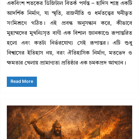
একবিংশ শতকের ডিজিটাল বিতর্ক পর্যন্ত – হাদিস শাস্ত্র একটি
আদর্শিক নির্মাণ, যা স্মৃতি, রাজনীতি ও ধর্মতত্ত্বের ঘনীভূত
সংমিশ্রণে গঠিত। এই প্রবন্ধ অনুসন্ধান করে, কীভাবে
মুহাম্মদের মুখনিঃসৃত বাণী এক বিশাল জ্ঞানকাণ্ডে রূপান্তরিত
হলো এবং কতটা নির্ভরযোগ্য সেই রূপান্তর। এটি শুধু
বিশ্বাসের ইতিহাস নয়, বরং ঐতিহাসিক নির্মাণ, মতভেদ ও
ক্ষমতার খেলায় প্রামাণ্যতা প্রতিষ্ঠার এক চমকপ্রদ আখ্যান।
Read More