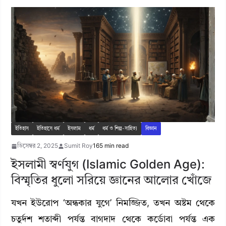
ইতিহাস
ইতিহাসে ধর্ম
ইসলাম
ধর্ম
ধর্ম ও শিল্প-সাহিত্য
বিজ্ঞান
ডিসেম্বর 2, 2025
Sumit Roy
165 min read
ইসলামী স্বর্ণযুগ (Islamic Golden Age):
বিস্মৃতির ধুলো সরিয়ে জ্ঞানের আলোর খোঁজে
যখন ইউরোপ ‘অন্ধকার যুগে’ নিমজ্জিত, তখন অষ্টম থেকে
চতুর্দশ শতাব্দী পর্যন্ত বাগদাদ থেকে কর্ডোবা পর্যন্ত এক