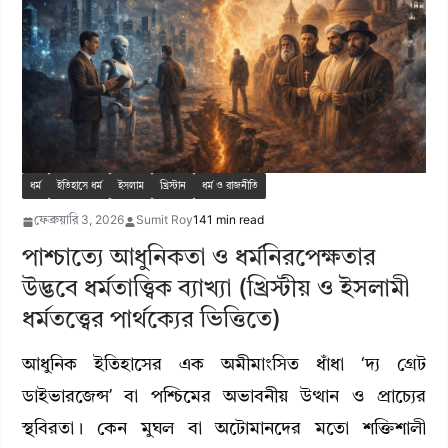
ধর্ম
ইতিহাসে ধর্ম
ইসলাম
খ্রিস্টান
ধর্ম ও রাজনীতি
ফেব্রুয়ারি 3, 2026
Sumit Roy
141 min read
পাশ্চাত্যে আধুনিকতা ও ধর্মনিরপেক্ষতার
উদ্ভবে ধর্মতাত্ত্বিক ব্যাখ্যা (খ্রিস্টীয় ও ইসলামী
ধর্মতত্ত্বের পার্থক্যের ভিত্তিতে)
আধুনিক ইতিহাসের এক অমীমাংসিত ধাঁধা ‘দ্য গ্রেট
ডাইভারজেন্স’ বা পশ্চিমের অভাবনীয় উত্থান ও প্রাচ্যের
স্থবিরতা। কেন মুঘল বা অটোমানদের মতো শক্তিশালী