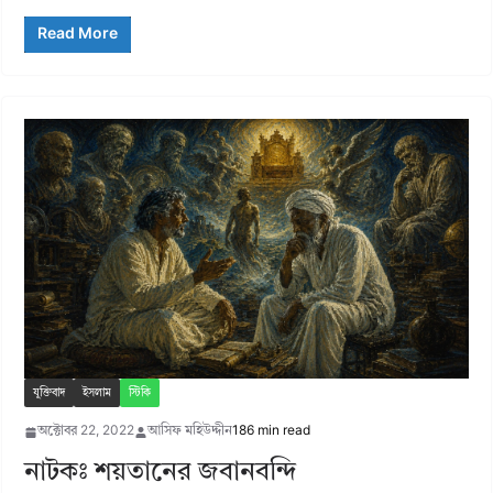
Read More
যুক্তিবাদ
ইসলাম
স্টিকি
অক্টোবর 22, 2022
আসিফ মহিউদ্দীন
186 min read
নাটকঃ শয়তানের জবানবন্দি