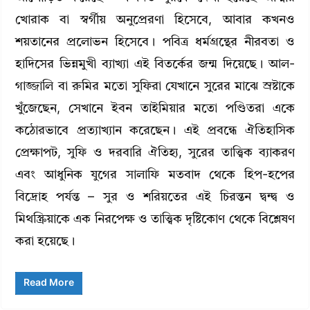
খোরাক বা স্বর্গীয় অনুপ্রেরণা হিসেবে, আবার কখনও
শয়তানের প্রলোভন হিসেবে। পবিত্র ধর্মগ্রন্থের নীরবতা ও
হাদিসের ভিন্নমুখী ব্যাখ্যা এই বিতর্কের জন্ম দিয়েছে। আল-
গাজ্জালি বা রুমির মতো সুফিরা যেখানে সুরের মাঝে স্রষ্টাকে
খুঁজেছেন, সেখানে ইবন তাইমিয়ার মতো পণ্ডিতরা একে
কঠোরভাবে প্রত্যাখ্যান করেছেন। এই প্রবন্ধে ঐতিহাসিক
প্রেক্ষাপট, সুফি ও দরবারি ঐতিহ্য, সুরের তাত্ত্বিক ব্যাকরণ
এবং আধুনিক যুগের সালাফি মতবাদ থেকে হিপ-হপের
বিদ্রোহ পর্যন্ত – সুর ও শরিয়তের এই চিরন্তন দ্বন্দ্ব ও
মিথস্ক্রিয়াকে এক নিরপেক্ষ ও তাত্ত্বিক দৃষ্টিকোণ থেকে বিশ্লেষণ
করা হয়েছে।
Read More