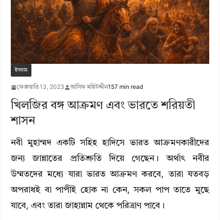
ইসলাম
ফেব্রুয়ারি 13, 2023
আসিফ মহিউদ্দীন
157 min read
খিলজির বঙ্গ আক্রমণ এবং ভারতে শরিয়তী
শাসন
নবী মুহাম্মদ একটি সহিহ হাদিসে ভারত আক্রমণকারীদের
জন্য জান্নাতের প্রতিশ্রুতি দিয়ে গেছেন। অর্থাৎ নবীর
উম্মতদের মধ্যে যারা ভারত আক্রমণ করবে, তারা যতবড়
অপরাধই বা পাপীই হোক না কেন, সকল পাপ তাতে মুছে
যাবে, এবং তারা জাহান্নাম থেকে পরিত্রাণ পাবে।