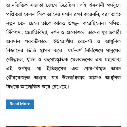
জ্ঞানভিত্তিক সভ্যতা জেগে উঠেছিল। এই ইসলামী স্বর্ণযুগে
পণ্ডিতরা কেবল গ্রিক জ্ঞানের মশাল রক্ষা করেননি, বরং তাতে
নতুন তেল ঢেলে তাকে আরও উজ্জ্বল করেছিলেন। গণিত,
চিকিৎসা, জ্যোতির্বিদ্যা, দর্শন ও প্রকৌশলে তাদের যুগান্তকারী
অবদান পরবর্তীকালে ইউরোপীয় রেনেসাঁ ও আধুনিক
বিজ্ঞানের ভিত্তি স্থাপন করে। ধর্ম-বর্ণ নির্বিশেষে মানুষের
কৌতূহল, যুক্তি ও বহুসাংস্কৃতিক মেলবন্ধনের এক মহাকাব্য
এই স্বর্ণযুগ, যা ইতিহাসের এক প্রায়-বিস্মৃত অথচ
গৌরবোজ্জ্বল অধ্যায়, যার উত্তরাধিকার আজও আধুনিক
বিশ্বকে আলোকিত করে রেখেছে।
Read More