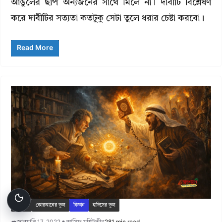
আঙুলের ছাপ অন্যজনের সাথে মিলে না। দাবীটি বিশ্লেষণ
করে দাবীটির সত্যতা কতটুকু সেটা তুলে ধরার চেষ্টা করবো।
Read More
ইসলাম
কোরআনের ভুল
বিজ্ঞান
হাদিসের ভুল