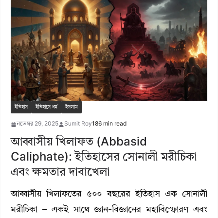
ইতিহাস
ইতিহাসে ধর্ম
ইসলাম
নভেম্বর 29, 2025
Sumit Roy
186 min read
আব্বাসীয় খিলাফত (Abbasid
Caliphate): ইতিহাসের সোনালী মরীচিকা
এবং ক্ষমতার দাবাখেলা
আব্বাসীয় খিলাফতের ৫০০ বছরের ইতিহাস এক সোনালী
মরীচিকা – একই সাথে জ্ঞান-বিজ্ঞানের মহাবিস্ফোরণ এবং