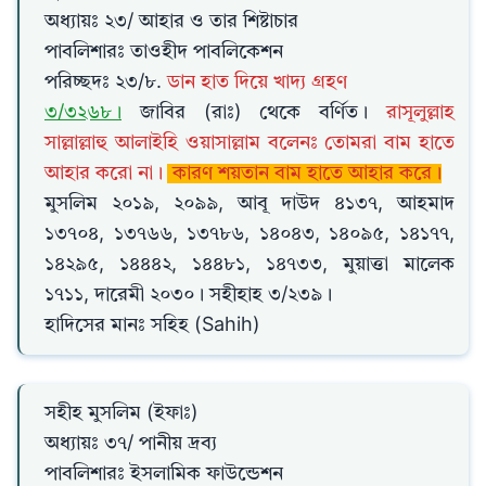
অধ্যায়ঃ ২৩/ আহার ও তার শিষ্টাচার
পাবলিশারঃ তাওহীদ পাবলিকেশন
পরিচ্ছদঃ ২৩/৮.
ডান হাত দিয়ে খাদ্য গ্রহণ
৩/৩২৬৮।
জাবির (রাঃ) থেকে বর্ণিত।
রাসূলুল্লাহ
সাল্লাল্লাহু আলাইহি ওয়াসাল্লাম বলেনঃ তোমরা বাম হাতে
আহার করো না।
কারণ শয়তান বাম হাতে আহার করে।
মুসলিম ২০১৯, ২০৯৯, আবূ দাউদ ৪১৩৭, আহমাদ
১৩৭০৪, ১৩৭৬৬, ১৩৭৮৬, ১৪০৪৩, ১৪০৯৫, ১৪১৭৭,
১৪২৯৫, ১৪৪৪২, ১৪৪৮১, ১৪৭৩৩, মুয়াত্তা মালেক
১৭১১, দারেমী ২০৩০। সহীহাহ ৩/২৩৯।
হাদিসের মানঃ সহিহ (Sahih)
সহীহ মুসলিম (ইফাঃ)
অধ্যায়ঃ ৩৭/ পানীয় দ্রব্য
পাবলিশারঃ ইসলামিক ফাউন্ডেশন