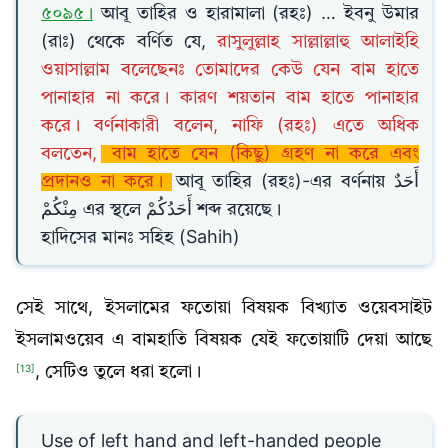
৫০৯৫।
আবূ তাহির ও হারামালা (রহঃ) … ইবনু উমার
(রাঃ) থেকে বর্ণিত যে,
রাসুলুল্লাহ সাল্লাল্লাহু আলাইহি
ওয়াসাল্লাম বলেছেনঃ তোমাদের কেউ যেন বাম হাতে
পানাহার না করে। কারণ শয়তান বাম হাতে পানাহার
করে। বর্ণনাকারী বলেন, নাফি (রহঃ) এতে অধিক
বলতেন,
বাম হাতে যেন (কিছু) গ্রহণ না করে এবং
প্রদানও না করে।
আবূ তাহির (রহঃ)-এর বর্ণনায় أَحَدٌ
مِنْكُمْ এর স্থলে أَحَدُكُمْ শব্দ রয়েছে।
হাদিসের মানঃ সহিহ (Sahih)
সেই সাথে, ইসলামের ফতোয়া বিষয়ক বিখ্যাত ওয়েবসাইট
ইসলামওয়েব এ বামহাতি বিষয়ক যেই ফতোয়াটি দেয়া আছে
, সেটিও তুলে ধরা হলো।
[13]
Use of left hand and left-handed people