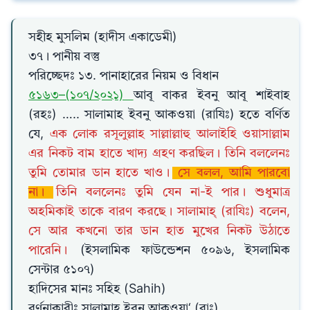
সহীহ মুসলিম (হাদীস একাডেমী)
৩৭। পানীয় বস্তু
পরিচ্ছেদঃ ১৩. পানাহারের নিয়ম ও বিধান
৫১৬৩–(১০৭/২০২১)
আবূ বাকর ইবনু আবূ শাইবাহ
(রহঃ) ….. সালামাহ ইবনু আকওয়া (রাযিঃ) হতে বর্ণিত
যে,
এক লোক রসূলুল্লাহ সাল্লাল্লাহু আলাইহি ওয়াসাল্লাম
এর নিকট বাম হাতে খাদ্য গ্রহণ করছিল। তিনি বললেনঃ
তুমি তোমার ডান হাতে খাও।
সে বলল, আমি পারবো
না।
তিনি বললেনঃ তুমি যেন না-ই পার। শুধুমাত্র
অহমিকাই তাকে বারণ করছে। সালামাহ্ (রাযিঃ) বলেন,
সে আর কখনো তার ডান হাত মুখের নিকট উঠাতে
পারেনি।
(ইসলামিক ফাউন্ডেশন ৫০৯৬, ইসলামিক
সেন্টার ৫১০৭)
হাদিসের মানঃ সহিহ (Sahih)
বর্ণনাকারীঃ সালামাহ ইবনু আক্ওয়া‘ (রাঃ)