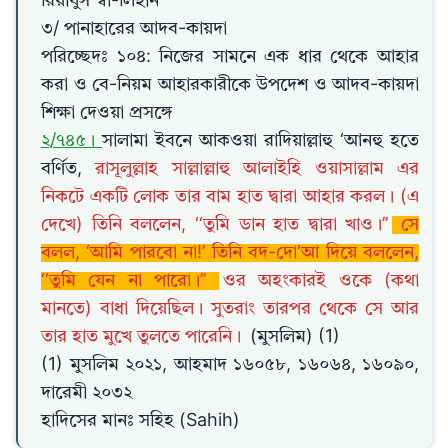
রিয়াযুস স্বা-লিহীন
৩/ পানাহারের আদব-কায়দা
পরিচ্ছেদঃ ১০৪: নিজের সামনে এক ধার থেকে আহার
করা ও বে-নিয়ম আহারকারীকে উপদেশ ও আদব-কায়দা
শিক্ষা দেওয়া প্রসঙ্গে
২/৭৪৫।
সালামা ইবনে আকওয়া রাদিয়াল্লাহু ‘আনহু হতে
বর্ণিত,
রাসূলুল্লাহ সাল্লাল্লাহু আলাইহি ওয়াসাল্লাম এর
নিকটে একটি লোক তার বাম হাত দ্বারা আহার করল। (এ
দেখে) তিনি বললেন, ‘‘তুমি ডান হাত দ্বারা খাও।’’
সে
বলল, ‘আমি পারবো না!’ তিনি বদ-দো‘আ দিয়ে বললেন,
‘‘তুমি যেন না পারো।’’
ওর অহংকারই ওকে (কথা
মানতে) বাধা দিয়েছিল। সুতরাং তারপর থেকে সে আর
তার হাত মুখে তুলতে পারেনি।
(মুসলিম) (1)
(1) মুসলিম ২০২১, আহমাদ ১৬০৫৮, ১৬০৬৪, ১৬০৯০,
দারেমী ২০৩২
হাদিসের মানঃ সহিহ (Sahih)