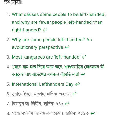
তথ্যসূত্রঃ
What causes some people to be left-handed,
and why are fewer people left-handed than
right-handed?
↩︎
Why are some people left-handed? An
evolutionary perspective
↩︎
Most kangaroos are ‘left-handed’
↩︎
‘মেয়ে বাম হাত দিয়ে কাজ করে, শ্বশুরবাড়ির লোকজন কী
বলবে?’ বাংলাদেশের একজন বাঁহাতি নারী
↩︎
International Lefthanders Day
↩︎
সুনানে ইবনে মাজাহ, হাদিসঃ ৩২৬৬
↩︎
রিয়াযুস স্বা-লিহীন, হাদিসঃ ৭৪৫
↩︎
সহীহ মুসলিম (হাদীস একাডেমী), হাদিসঃ ৫১৬৩
↩︎