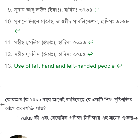
সূনান আবু দাউদ (ইফাঃ), হাদিসঃ ৩৭৩৪
↩︎
সুনানে ইবনে মাজাহ, তাওহীদ পাবলিকেশন, হাদিসঃ ৩২৬৮
↩︎
সহীহ মুসলিম (ইফাঃ), হাদিসঃ ৫০৯৩
↩︎
সহীহ মুসলিম (ইফাঃ), হাদিসঃ ৫০৯৫
↩︎
Use of left hand and left-handed people
↩︎
কোরআন কি ১৪০০ বছর আগেই জানিয়েছে যে একটি শিশু দৃষ্টিশক্তির
আগে শ্রবণশক্তি পায়?
P-value কী এবং বৈজ্ঞানিক পরীক্ষা নিরীক্ষায় এই মানের গুরুত্ব