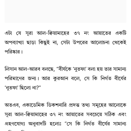
এটা যে সূরা আল-ক্বিয়ামাহের ৩৭ নং আয়াতের একটি
অপব্যাখ্যা ছাড়া কিছুই না, সেটা উপরের আলোচনা থেকেই
পরিষ্কার।
লিসান আল-আরব বলছে, “বীর্যকে ‘নুতফা’ বলা হয় তার সামান্য
পরিমাণের জন্য। আর কুরআন বলে, সে কি নির্গত বীর্যের
‘নুতফা’ ছিলো না?”
অতএব, একাডেমিক ডিকশনারি প্রদত্ত তথ্য সমূহের আলোকে
সূরা আল-ক্বিয়ামাহের ৩৭ নং আয়াতের সবচেয়ে সঠিক এবং
গ্রহণযোগ্য অনুবাদটি হলোঃ “সে কি নির্গত বীর্যের সামান্য