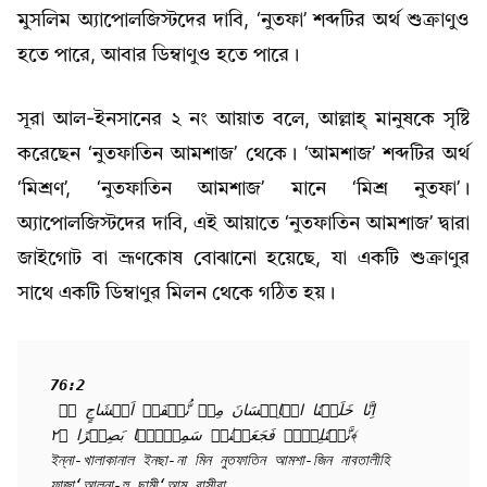
মুসলিম অ্যাপোলজিস্টদের দাবি, ‘নুতফা’ শব্দটির অর্থ শুক্রাণুও
হতে পারে, আবার ডিম্বাণুও হতে পারে।
সূরা আল-ইনসানের ২ নং আয়াত বলে, আল্লাহ্ মানুষকে সৃষ্টি
করেছেন ‘নুতফাতিন আমশাজ’ থেকে। ‘আমশাজ’ শব্দটির অর্থ
‘মিশ্রণ’, ‘নুতফাতিন আমশাজ’ মানে ‘মিশ্র নুতফা’।
অ্যাপোলজিস্টদের দাবি, এই আয়াতে ‘নুতফাতিন আমশাজ’ দ্বারা
জাইগোট বা ভ্রূণকোষ বোঝানো হয়েছে, যা একটি শুক্রাণুর
সাথে একটি ডিম্বাণুর মিলন থেকে গঠিত হয়।
76:2
اِنَّا خَلَقۡنَا الۡاِنۡسَانَ مِنۡ نُّطۡفَۃٍ اَمۡشَاجٍ ٭ۖ 
نَّبۡتَلِیۡہِ فَجَعَلۡنٰہُ سَمِیۡعًۢا بَصِیۡرًا ﴿۲﴾

ইন্না-খালাকানাল ইনছা-না মিন নুতফাতিন আমশা-জিন নাবতালীহি 
ফাজা‘আলনা-হু ছামী‘আম বাসীরা
