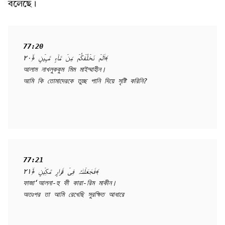
বলেছে।
77:20
اَلَمۡ نَخۡلُقۡکُّمۡ مِّنۡ مَّآءٍ مَّہِیۡنٍ ﴿ۙ۲۰﴾

আলাম নাখলুককুম মিম মাইম্মাহীন।

আমি কি তোমাদেরকে তুচ্ছ পানি দিয়ে সৃষ্টি করিনি?
77:21
فَجَعَلۡنٰہُ فِیۡ قَرَارٍ مَّکِیۡنٍ ﴿ۙ۲۱﴾

ফাজা‘আলনা-হু ফী কারা-রিম মাকীন।

অতঃপর তা আমি রেখেছি সুরক্ষিত আধারে