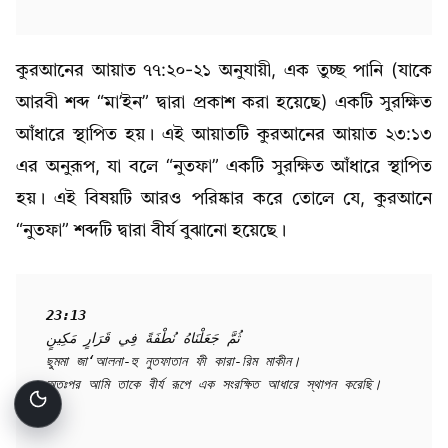
কুরআনের আয়াত ৭৭:২০-২১ অনুযায়ী, এক তুচ্ছ পানি (যাকে
আরবী শব্দ “মা’ইন” দ্বারা প্রকাশ করা হয়েছে) একটি সুরক্ষিত
আঁধারে স্থাপিত হয়। এই আয়াতটি কুরআনের আয়াত ২৩:১৩
এর অনুরূপ, যা বলে “নুতফা” একটি সুরক্ষিত আঁধারে স্থাপিত
হয়। এই বিষয়টি আরও পরিষ্কার করে তোলে যে, কুরআনে
“নুতফা” শব্দটি দ্বারা বীর্য বুঝানো হয়েছে।
23:13
ثُمَّ جَعَلْنَاهُ نُطْفَةً فِي قَرَارٍ مَكِينٍ

ছুমমা জা‘আলনা-হু নুতফাতান ফী কারা-রিম মাকীন।

অতঃপর আমি তাকে বীর্য রূপে এক সংরক্ষিত আধারে স্থাপন করেছি।