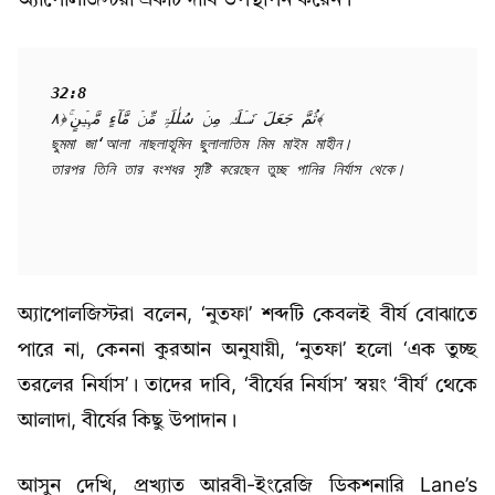
অ্যাপোলজিস্টরা একটি দাবি উপস্থাপন করেন।
32:8
ثُمَّ جَعَلَ نَسۡلَہٗ مِنۡ سُلٰلَۃٍ مِّنۡ مَّآءٍ مَّہِیۡنٍ ۚ﴿۸﴾

ছুমমা জা‘আলা নাছলাহূমিন ছুলালাতিম মিম মাইম মাহীন।

তারপর তিনি তার বংশধর সৃষ্টি করেছেন তুচ্ছ পানির নির্যাস থেকে।
অ্যাপোলজিস্টরা বলেন, ‘নুতফা’ শব্দটি কেবলই বীর্য বোঝাতে
পারে না, কেননা কুরআন অনুযায়ী, ‘নুতফা’ হলো ‘এক তুচ্ছ
তরলের নির্যাস’। তাদের দাবি, ‘বীর্যের নির্যাস’ স্বয়ং ‘বীর্য’ থেকে
আলাদা, বীর্যের কিছু উপাদান।
আসুন দেখি, প্রখ্যাত আরবী-ইংরেজি ডিকশনারি Lane’s