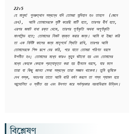
22:5
হে মানুষ! পুনরুত্থান সম্বন্ধে যদি তোমরা সন্দিহান হও তাহলে  (জেনে 
রেখ),  আমি তোমাদেরকে সৃষ্টি করেছি মাটি হতে, তারপর বীর্য হতে, 
এরপর জমাট বাধা রক্ত থেকে, তারপর পূর্ণাকৃতি অথবা অপূর্ণাকৃতি 
মাংসপিন্ড হতে; তোমাদের নিকট ব্যক্ত করার জন্য। আমি যা ইচ্ছা করি 
তা এক নির্দিষ্ট কালের জন্য মাতৃগর্ভে স্থিতি রাখি, তারপর আমি 
তোমাদেরকে শিশু রূপে বের করি, পরে যাতে তোমরা পরিণত বয়সে 
উপনীত হও; তোমাদের মধ্যে কারও মৃত্যু ঘটানো হয় এবং তোমাদের 
মধ্যে কেহকে কেহকে প্রত্যাবৃত্ত করা হয় হীনতম বয়সে, যার ফলে 
তারা যা কিছু জানত সেআ সম্বন্ধে তারা সজ্ঞান থাকেনা। তুমি ভূমিকে 
দেখ শুস্ক, অতঃপর তাতে আমি বারি বর্ষণ করলে তা শস্য শ্যামল হয়ে 
আন্দোলিত ও স্ফীত হয় এবং উদগত করে সর্বপ্রকার নয়নাভিরাম উদ্ভিদ।
বিশ্লেষণ