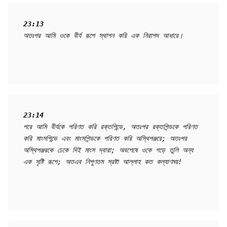
23:13
অতঃপর আমি ওকে বীর্য রূপে স্থাপন করি এক নিরাপদ আধারে।
23:14
পরে আমি বীর্যকে পরিণত করি রক্তপিন্ডে, অতঃপর রক্তপিন্ডকে পরিণত 
করি মাংসপিন্ডে এবং মাংসপিন্ডকে পরিণত করি অস্থিপঞ্জরে; অতঃপর 
অস্থিপঞ্জরকে ঢেকে দিই মাংস দ্বারা; অবশেষে ওকে গড়ে তুলি অন্য 
এক সৃষ্টি রূপে; অতএব নিপুণতম স্রষ্টা আল্লাহ কত কল্যাণময়!