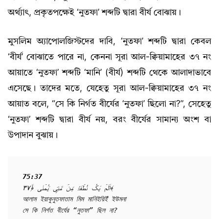
অর্থ্যাৎ, প্রকৃতপক্ষেই ‘নুতফা’ শব্দটি দ্বারা বীর্য বোঝায়।
মুসলিম অ্যাপোলজিস্টদের দাবি, ‘নুতফা’ শব্দটি দ্বারা কেবল
‘বীর্য’ বোঝাতে পারে না, কেননা সূরা আল-ক্বিয়ামাহের ৩৭ নং
আয়াতে ‘নুতফা’ শব্দটি ‘মানি’ (বীর্য) শব্দটি থেকে আলাদাভাবে
এসেছে। তাদের মতে, যেহেতু সূরা আল-ক্বিয়ামাহের ৩৭ নং
আয়াত বলে, “সে কি নির্গত বীর্যের ‘নুতফা’ ছিলো না?”, সেহেতু
‘নুতফা’ শব্দটি দ্বারা বীর্য নয়, বরং বীর্যের সামান্য অংশ বা
উপাদান বুঝায়।
75:37
اَلَمۡ یَکُ نُطۡفَۃً مِّنۡ مَّنِیٍّ یُّمۡنٰی ﴿ۙ۳۷﴾

আলাম ইয়াকুনুতফাতাম মিম মানিইয়িইঁ ইউমনা

সে কি নির্গত বীর্যের “নুতফা” ছিল না?