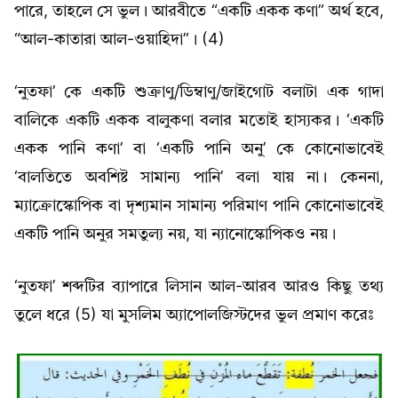
পারে, তাহলে সে ভুল। আরবীতে “একটি একক কণা” অর্থ হবে,
“আল-কাতারা আল-ওয়াহিদা”। (4)
‘নুতফা’ কে একটি শুক্রাণু/ডিম্বাণু/জাইগোট বলাটা এক গাদা
বালিকে একটি একক বালুকণা বলার মতোই হাস্যকর। ‘একটি
একক পানি কণা’ বা ‘একটি পানি অনু’ কে কোনোভাবেই
‘বালতিতে অবশিষ্ট সামান্য পানি’ বলা যায় না। কেননা,
ম্যাক্রোস্কোপিক বা দৃশ্যমান সামান্য পরিমাণ পানি কোনোভাবেই
একটি পানি অনুর সমতুল্য নয়, যা ন্যানোস্কোপিকও নয়।
‘নুতফা’ শব্দটির ব্যাপারে লিসান আল-আরব আরও কিছু তথ্য
তুলে ধরে (5) যা মুসলিম অ্যাপোলজিস্টদের ভুল প্রমাণ করেঃ