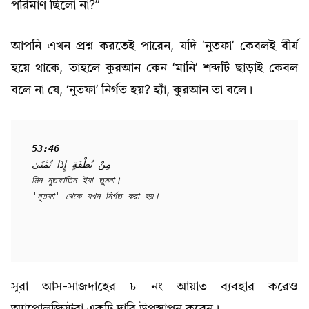
পরিমাণ ছিলো না?”
আপনি এখন প্রশ্ন করতেই পারেন, যদি ‘নুতফা’ কেবলই বীর্য
হয়ে থাকে, তাহলে কুরআন কেন ‘মানি’ শব্দটি ছাড়াই কেবল
বলে না যে, ‘নুতফা’ নির্গত হয়? হ্যাঁ, কুরআন তা বলে।
53:46
مِنْ نُطْفَةٍ إِذَا تُمْنَىٰ

মিন নুতফাতিন ইযা-তুমনা।

'নুতফা' থেকে যখন নির্গত করা হয়।
সূরা আস-সাজদাহের ৮ নং আয়াত ব্যবহার করেও