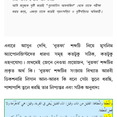
আমি মানুষকে সৃষ্টি করেছি "নুতফাতিন আমশাজিন" থেকে তাকে পরীক্ষা 
করার জন্য, এজন্য তাকে করেছি শ্রবণশক্তি ও দৃষ্টিশক্তির অধিকারী।
এবারে আসুন দেখি, ‘নুতফা’ শব্দটি নিয়ে মুসলিম
অ্যাপোলজিস্টদের ধারণা সমূহ কতটুকু সঠিক, কতটুকু
গ্রহণযোগ্য। প্রথমেই জেনে নেওয়া প্রয়োজন, ‘নুতফা’ শব্দটির
প্রকৃত অর্থ কি। ‘নুতফা’ শব্দটির সংজ্ঞায় বিখ্যাত আরবী
ডিকশনারি লিসান আল-আরব কি বলে সেটা তুলে ধরছি,
পাশাপাশি তুলে ধরছি তার লিপ্যন্তর এবং সঠিক অনুবাদঃ