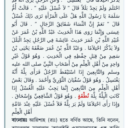
يَذْكُرُ احْتِلاَمًا قَالَ ‏”‏ يَغْتَسِلُ ‏”‏ ‏.‏ وَعَنِ الرَّجُلِ يَرَى أَنَّهُ قَدِ
احْتَلَمَ وَلَمْ يَجِدْ بَلَلاً قَالَ ‏”‏ لاَ غُسْلَ عَلَيْهِ ‏”‏ ‏.‏ قَالَتْ أُمُّ
سَلَمَةَ يَا رَسُولَ اللَّهِ هَلْ عَلَى الْمَرْأَةِ تَرَى ذَلِكَ غُسْلٌ
قَالَ ‏”‏ نَعَمْ إِنَّ النِّسَاءَ شَقَائِقُ الرِّجَالِ ‏”‏ ‏.‏ قَالَ أَبُو
عِيسَى وَإِنَّمَا رَوَى هَذَا الْحَدِيثَ عَبْدُ اللَّهِ بْنُ عُمَرَ عَنْ
عُبَيْدِ اللَّهِ بْنِ عُمَرَ حَدِيثَ عَائِشَةَ فِي الرَّجُلِ يَجِدُ الْبَلَلَ
وَلاَ يَذْكُرُ احْتِلاَمًا ‏.‏ وَعَبْدُ اللَّهِ بْنُ عُمَرَ ضَعَّفَهُ يَحْيَى بْنُ
سَعِيدٍ مِنْ قِبَلِ حِفْظِهِ فِي الْحَدِيثِ ‏.‏ وَهُوَ قَوْلُ غَيْرِ
وَاحِدٍ مِنْ أَهْلِ الْعِلْمِ مِنْ أَصْحَابِ النَّبِيِّ صلى الله عليه
وسلم وَالتَّابِعِينَ إِذَا اسْتَيْقَظَ الرَّجُلُ فَرَأَى بِلَّةً أَنَّهُ
يَغْتَسِلُ ‏.‏ وَهُوَ قَوْلُ سُفْيَانَ الثَّوْرِيِّ وَأَحْمَدَ ‏.‏ وَقَالَ بَعْضُ
أَهْلِ الْعِلْمِ مِنَ التَّابِعِينَ إِنَّمَا يَجِبُ عَلَيْهِ الْغُسْلُ إِذَا
كَانَتِ الْبِلَّةُ بِلَّةَ
نُطْفَةٍ
‏.‏ وَهُوَ قَوْلُ الشَّافِعِيِّ وَإِسْحَاقَ ‏.‏
وَإِذَا رَأَى احْتِلاَمًا وَلَمْ يَرَ بِلَّةً فَلاَ غُسْلَ عَلَيْهِ عِنْدَ عَامَّةِ
أَهْلِ الْعِلْمِ
বাংলায়ঃ
আয়িশাহ (রাঃ) হতে বর্ণিত আছে, তিনি বলেন,