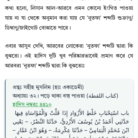
কথা হলো, লিসান আল-আরবে এমন কোনো ইংগিত পাওয়া
যায় না যা থেকে অনুমান করা যায় যে ‘নুতফা’ শব্দটি শুক্রাণু/
ডিম্বাণু/জাইগোট বোঝাতে পারে।
এবার আসুন দেখি, আরবের লোকেরা ‘নুতফা’ শব্দটি দ্বারা কি
বুঝতো। এই হাদিস দুটি খুব পরিষ্কারভাবেই প্রমাণ করে যে
আরবরা ‘নুতফা’ শব্দটি দ্বারা কি বুঝতোঃ
গ্রন্থঃ সহীহ মুসলিম (হাঃ একাডেমী)
অধ্যায়ঃ ৩২। পড়ে থাকা বস্তু পাওয়া (كتاب اللقطة)
হাদিস নম্বরঃ ৪৪১০
باب اسْتِحْبَابِ خَلْطِ الأَزْوَادِ إِذَا قَلَّتْ وَالْمُؤَاسَاةِ فِيهَا ‏‏
حَدَّثَنِي أَحْمَدُ بْنُ يُوسُفَ الأَزْدِيُّ، حَدَّثَنَا النَّضْرُ، – يَعْنِي
ابْنَ مُحَمَّدٍ الْيَمَامِيَّ – حَدَّثَنَا عِكْرِمَةُ، – وَهُوَ ابْنُ عَمَّارٍ –