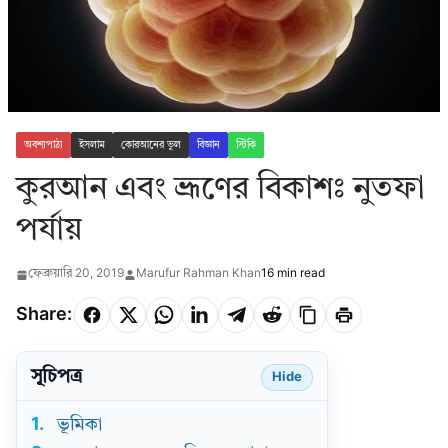
অবশ্যপাঠ্য
ইসলাম
কোরআনের ভুল
বিজ্ঞান
স্টিকি
কুরআন এবং ভ্রূণের বিকাশঃ নুতফা
পর্যায়
ফেব্রুয়ারি 20, 2019
Marufur Rahman Khan
16 min read
Share:
সূচিপত্র
Hide
1.
ভূমিকা