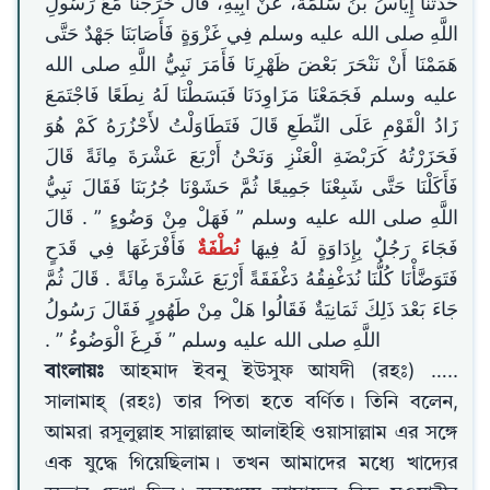
حَدَّثَنَا إِيَاسُ بْنُ سَلَمَةَ، عَنْ أَبِيهِ، قَالَ خَرَجْنَا مَعَ رَسُولِ
اللَّهِ صلى الله عليه وسلم فِي غَزْوَةٍ فَأَصَابَنَا جَهْدٌ حَتَّى
هَمَمْنَا أَنْ نَنْحَرَ بَعْضَ ظَهْرِنَا فَأَمَرَ نَبِيُّ اللَّهِ صلى الله
عليه وسلم فَجَمَعْنَا مَزَاوِدَنَا فَبَسَطْنَا لَهُ نِطَعًا فَاجْتَمَعَ
زَادُ الْقَوْمِ عَلَى النِّطَعِ قَالَ فَتَطَاوَلْتُ لأَحْزُرَهُ كَمْ هُوَ
فَحَزَرْتُهُ كَرَبْضَةِ الْعَنْزِ وَنَحْنُ أَرْبَعَ عَشْرَةَ مِائَةً قَالَ
فَأَكَلْنَا حَتَّى شَبِعْنَا جَمِيعًا ثُمَّ حَشَوْنَا جُرُبَنَا فَقَالَ نَبِيُّ
اللَّهِ صلى الله عليه وسلم ‏”‏ فَهَلْ مِنْ وَضُوءٍ ‏”‏ ‏.‏ قَالَ
فَجَاءَ رَجُلٌ بِإِدَاوَةٍ لَهُ فِيهَا
نُطْفَةٌ
فَأَفْرَغَهَا فِي قَدَحٍ
فَتَوَضَّأْنَا كُلُّنَا نُدَغْفِقُهُ دَغْفَقَةً أَرْبَعَ عَشْرَةَ مِائَةً ‏.‏ قَالَ ثُمَّ
جَاءَ بَعْدَ ذَلِكَ ثَمَانِيَةٌ فَقَالُوا هَلْ مِنْ طَهُورٍ فَقَالَ رَسُولُ
اللَّهِ صلى الله عليه وسلم ‏”‏ فَرِغَ الْوَضُوءُ ‏”‏ ‏.‏
বাংলায়ঃ
আহমাদ ইবনু ইউসুফ আযদী (রহঃ) …..
সালামাহ্ (রহঃ) তার পিতা হতে বর্ণিত। তিনি বলেন,
আমরা রসূলুল্লাহ সাল্লাল্লাহু আলাইহি ওয়াসাল্লাম এর সঙ্গে
এক যুদ্ধে গিয়েছিলাম। তখন আমাদের মধ্যে খাদ্যের