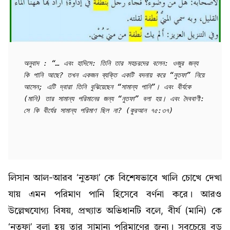
অনুবাদ : “… এবং হাদিসে: তিনি তার সহচরদের বলেন: ওজুর জন্য 
কি পানি আছে? তখন একজন ব্যক্তি একটি বদনায় করে “নুতফা” নিয়ে 
আসেন; এটি দ্বারা তিনি বুঝিয়েছেন “সামান্য পানি”। এবং বীর্যকে 
(মানি) তার সামান্য পরিমানের জন্য “নুতফা” বলা হয়। এবং দৈববাণী: 
সে কি বীর্যের সামান্য পরিমাণ ছিল না? (কুরআন ৭৫:৩৭)
লিসান আল-আরব ‘নুতফা’ কে বিশেষভাবে খালি চোখে দেখা
যায় এমন পরিমাণ পানি হিসেবে বর্ণনা করে। আরও
উল্লেখযোগ্য বিষয়, প্রখ্যাত অভিধানটি বলে, বীর্য (মানি) কে
‘নুতফা’ বলা হয় তার সামান্য পরিমাণের জন্য। সবচেয়ে বড়