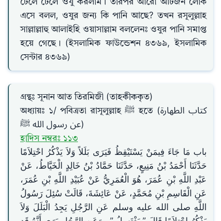
ঢেলে ঢেলে ওযু করলাম। তারপর আরো আটজন লোক
এসে বলল, ওযুর জন্য কি পানি আছে? তখন রসূলুল্লাহ
সাল্লাল্লাহু আলাইহি ওয়াসাল্লাম বললেনঃ ওযুর পানি সমাপ্ত
হয়ে গেছে। (ইসলামিক ফাউন্ডেশন ৪৩৬৯, ইসলামিক
সেন্টার ৪৩৬৯)
গ্রন্থঃ সূনান আত তিরমিজী (তাহকীককৃত)
অধ্যায়ঃ ১/ পবিত্রতা রাসূলুল্লাহ ﷺ হতে (كتاب الطهارة
عن رسول الله ﷺ)
হাদিস নম্বরঃ ১১৩
باب مَا جَاءَ فِيمَنْ يَسْتَيْقِظُ فَيَرَى بَلَلاً وَلاَ يَذْكُرُ احْتِلاَمًا
حَدَّثَنَا أَحْمَدُ بْنُ مَنِيعٍ، حَدَّثَنَا حَمَّادُ بْنُ خَالِدٍ الْخَيَّاطُ، عَنْ
عَبْدِ اللَّهِ بْنِ عُمَرَ، هُوَ الْعُمَرِيُّ عَنْ عُبَيْدِ اللَّهِ بْنِ عُمَرَ،
عَنِ الْقَاسِمِ بْنِ مُحَمَّدٍ، عَنْ عَائِشَةَ، قَالَتْ سُئِلَ رَسُولُ
اللَّهِ صلى الله عليه وسلم عَنِ الرَّجُلِ يَجِدُ الْبَلَلَ وَلاَ