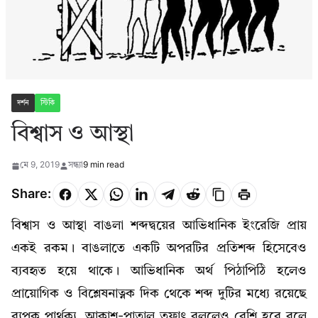
দর্শন
স্টিকি
বিশ্বাস ও আস্থা
মে 9, 2019
সন্ধ্যা
9 min read
Share:
বিশ্বাস ও আস্থা বাঙলা শব্দদ্বয়ের আভিধানিক ইংরেজি প্রায়
একই রকম। বাঙলাতে একটি অপরটির প্রতিশব্দ হিসেবেও
ব্যবহৃত হয়ে থাকে। আভিধানিক অর্থ পিঠাপিঠি হলেও
প্রায়োগিক ও বিশ্লেষনাত্নক দিক থেকে শব্দ দুটির মধ্যে রয়েছে
ব্যপক পার্থক্য, আকাশ-পাতাল তফাৎ বললেও বেশি হবে বলে