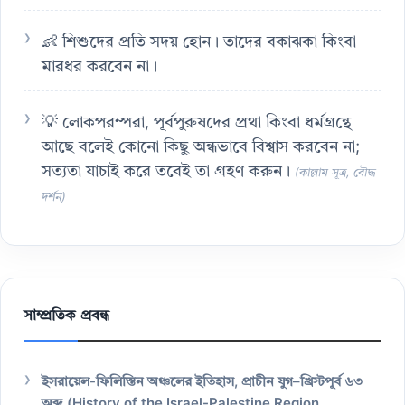
👶 শিশুদের প্রতি সদয় হোন। তাদের বকাঝকা কিংবা
মারধর করবেন না।
💡 লোকপরম্পরা, পূর্বপুরুষদের প্রথা কিংবা ধর্মগ্রন্থে
আছে বলেই কোনো কিছু অন্ধভাবে বিশ্বাস করবেন না;
সত্যতা যাচাই করে তবেই তা গ্রহণ করুন।
(কাল্লাম সূত্র, বৌদ্ধ
দর্শন)
সাম্প্রতিক প্রবন্ধ
ইসরায়েল-ফিলিস্তিন অঞ্চলের ইতিহাস, প্রাচীন যুগ–খ্রিস্টপূর্ব ৬৩
অব্দ (History of the Israel-Palestine Region,