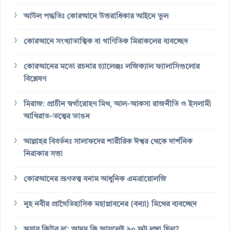
আউল পদ্ধতিঃ কোরআনে উত্তরাধিকার আইনে ভুল
কোরআনে সংখ্যাতাত্ত্বিক বা গাণিতিক মিরাকলের ব্যবচ্ছেদ
কোরআনের মতো রচনার চ্যালেঞ্জঃ লজিক্যাল ফ্যালাসিগুলোর
বিশ্লেষণ
মিরাজ: প্রাচীন স্বর্গারোহণ মিথ, আল-আকসা রাজনীতি ও ইসলামী
আখিরাত-তত্ত্বের ভাঙন
আল্লাহর বিবর্তনঃ সালাফদের শারীরিক ঈশ্বর থেকে দার্শনিক
নিরাকার সত্তা
কোরআনের ভ্রূণতত্ত্ব বনাম আধুনিক এমব্রায়োলজি
নূহ নবীর প্রাগৈতিহাসিক মহাপ্লাবনের (বন্যা) মিথের ব্যবচ্ছেদ
স্কয়ার কিউব ল': আদম কি আসলেই ৯০ ফুট লম্বা ছিল?