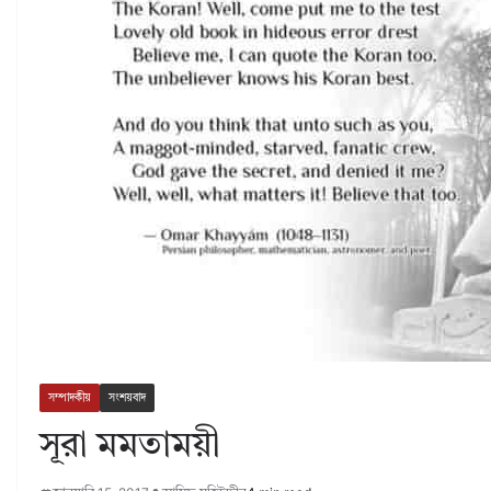
সম্পাদকীয়
সংশয়বাদ
সূরা মমতাময়ী