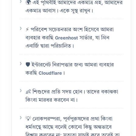
🌍 এই পৃথিবীই আমাদের একমাত্র গ্রহ, আমাদের
একমাত্র আবাস। একে সুস্থ রাখুন।
⚡ পরিবেশ সচেতনতার অংশ হিসেবে আমরা
ব্যবহার করছি
সার্ভার, যা গ্রিন
Greenhost
এনার্জি দ্বারা পরিচালিত।
🛡️ ইন্টারনেট নিরাপত্তার জন্য আমরা ব্যবহার
করছি
।
Cloudflare
👶 শিশুদের প্রতি সদয় হোন। তাদের বকাঝকা
কিংবা মারধর করবেন না।
💡 লোকপরম্পরা, পূর্বপুরুষদের প্রথা কিংবা
ধর্মগ্রন্থে আছে বলেই কোনো কিছু অন্ধভাবে
বিশ্বাস করবেন না; সত্যতা যাচাই করে তবেই তা