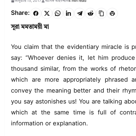
জানুয়ারি 15, 2017
আসিফ মহিউদ্দীন
4 min read
Share:
সূরা মমতাময়ী মা
You claim that the evidentiary miracle is 
say: “Whoever denies it, let him produce
thousand similar, from the works of rhetor
which are more appropriately phrased a
convey the meaning better and their rhym
you say astonishes us! You are talking ab
which at the same time is full of contr
information or explanation.