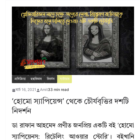
প্রতিক্রিয়া
ছদ্মবিজ্ঞান
বিবর্তন
স্যাটায়ার
মার্চ 16, 2021
Amit
33 min read
‘হোমো স্যাপিয়েন্স’ থেকে চৌর্যবৃত্তির দশটি
নিদর্শন
ডা রাফান আহমেদ প্রণীত জনপ্রিয় একটি বই ‘হোমো
স্যাপিয়েনস: রিটেলিং আওয়ার স্টোরি’। বইখানি