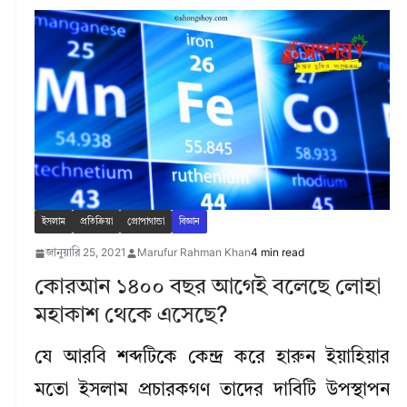
ইসলাম
প্রতিক্রিয়া
প্রোপাগান্ডা
বিজ্ঞান
জানুয়ারি 25, 2021
Marufur Rahman Khan
4 min read
কোরআন ১৪০০ বছর আগেই বলেছে লোহা
মহাকাশ থেকে এসেছে?
যে আরবি শব্দটিকে কেন্দ্র করে হারুন ইয়াহিয়ার
মতো ইসলাম প্রচারকগণ তাদের দাবিটি উপস্থাপন