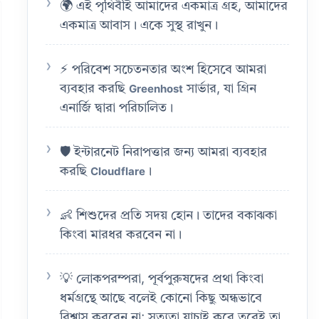
🌍 এই পৃথিবীই আমাদের একমাত্র গ্রহ, আমাদের
একমাত্র আবাস। একে সুস্থ রাখুন।
⚡ পরিবেশ সচেতনতার অংশ হিসেবে আমরা
ব্যবহার করছি
সার্ভার, যা গ্রিন
Greenhost
এনার্জি দ্বারা পরিচালিত।
🛡️ ইন্টারনেট নিরাপত্তার জন্য আমরা ব্যবহার
করছি
।
Cloudflare
👶 শিশুদের প্রতি সদয় হোন। তাদের বকাঝকা
কিংবা মারধর করবেন না।
💡 লোকপরম্পরা, পূর্বপুরুষদের প্রথা কিংবা
ধর্মগ্রন্থে আছে বলেই কোনো কিছু অন্ধভাবে
বিশ্বাস করবেন না; সত্যতা যাচাই করে তবেই তা