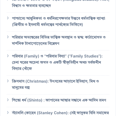
বিশ্বাস ও ক্ষমতার ব্যবচ্ছেদ
পাশ্চাত্যে আধুনিকতা ও ধর্মনিরপেক্ষতার উদ্ভবে ধর্মতাত্ত্বিক ব্যাখ্যা
(খ্রিস্টীয় ও ইসলামী ধর্মতত্ত্বের পার্থক্যের ভিত্তিতে)
শরিয়ার অভ্যন্তরের বিভিন্ন তাত্ত্বিক অবস্থান ও দ্বন্দ্ব: কাঠামোগত ও
দার্শনিক টানাপোড়েনের বিশ্লেষণ
পরিবার (Family) ও “পরিবার বিদ্যা” (“Family Studies”):
চেনা ঘরের অচেনা জগত ও একটি স্বীকৃতিহীন অথচ সর্বজনীন
বিদ্যার খোঁজে
ক্রিসমাস (Christmas): উৎসবের আড়ালে ইতিহাস, মিথ ও
মানুষের গল্প
শিন্তো ধর্ম (Shinto) : জাপানের আত্মার সন্ধানে এক আদিম ভ্রমণ
স্ট্যানলি কোহেন (Stanley Cohen): সেই জাদুকর যিনি সমাজের