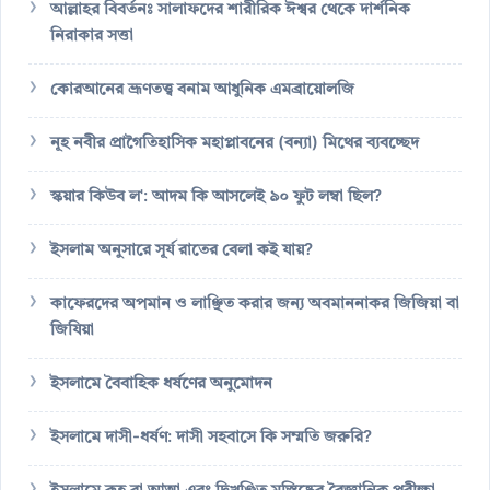
আল্লাহর বিবর্তনঃ সালাফদের শারীরিক ঈশ্বর থেকে দার্শনিক
নিরাকার সত্তা
কোরআনের ভ্রূণতত্ত্ব বনাম আধুনিক এমব্রায়োলজি
নূহ নবীর প্রাগৈতিহাসিক মহাপ্লাবনের (বন্যা) মিথের ব্যবচ্ছেদ
স্কয়ার কিউব ল': আদম কি আসলেই ৯০ ফুট লম্বা ছিল?
ইসলাম অনুসারে সূর্য রাতের বেলা কই যায়?
কাফেরদের অপমান ও লাঞ্ছিত করার জন্য অবমাননাকর জিজিয়া বা
জিযিয়া
ইসলামে বৈবাহিক ধর্ষণের অনুমোদন
ইসলামে দাসী-ধর্ষণ: দাসী সহবাসে কি সম্মতি জরুরি?