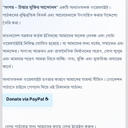
“সংশয় – চিন্তার মুক্তির আন্দোলন”
একটি অলাভজনক ওয়েবসাইট।
পাঠকদের বুদ্ধিবৃত্তিক বিতর্ক এবং আলোচনাকে উৎসাহিত করার উদ্দেশ্যে
তৈরি করা।
বাঙলাদেশ সরকার কর্তৃক ইতিমধ্যে আমাদের অনেক লেখক এবং গোটা
ওয়েবসাইটই নিষিদ্ধ ঘোষিত হয়েছে। যা আমাদের জন্য গর্বের, সম্মানের এবং
আনন্দের। অসংখ্য আক্রমণ এবং রাজনৈতিক নির্যাতনের পরেও, জেল জুলুম
এবং মামলার পরেও আমরা লিখে যাচ্ছি- সত্য, যুক্তি এবং মুক্তচিন্তা প্রসারের
স্বার্থে।
অলাভজনক ওয়েবসাইট হওয়ার কারণে আমাদের সামর্থ্য সীমিত। ডোনেশন
পাঠাতে চাইলে পেপ্যাল দিয়ে এই ঠিকানায় পাঠানঃ
Donate via PayPal ☕
লেখা পাঠাবার জন্য আমাদের কাছে লেখা ইমেইল করুন।