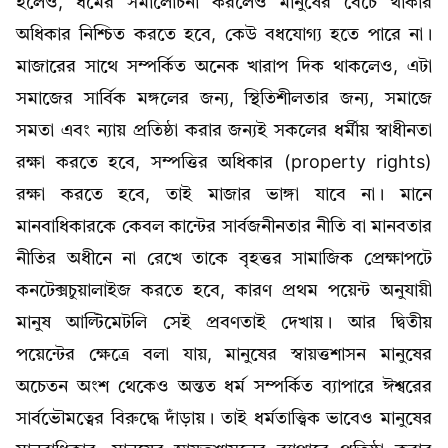
হলেও, ধর্মের সমালোচনা করলেও মানুষের বেঁচে থাকার
অধিকার নিশ্চিত করতে হবে, কেউ বধযোগ্য হতে পারে না।
মাজারের সাথে সম্পর্কিত অনেক খারাপ দিক থাকলেও, এটা
সমাজের সার্বিক মঙ্গলের জন্য, স্থিতিশীলতার জন্য, সমাজে
সমতা এবং ন্যায় প্রতিষ্ঠা করার জন্যই সকলের ধর্মীয় স্বাধীনতা
রক্ষা করতে হবে, সম্পত্তির অধিকার (property rights)
রক্ষা করতে হবে, তাই মাজার ভাঙ্গা যাবে না। মানে
মানবাধিকারকে কেবল কান্টের সার্বজনীনতার নীতি বা মানবতার
নীতির অধীনে না রেখে তাকে বৃহত্তর সামাজিক প্রেক্ষাপটে
কনটেক্সচুয়ালাইজ করতে হবে, কারণ প্রথম পয়েন্ট অনুযায়ী
মানুষ আল্টিমেটলি সেই প্রবণতাই দেখায়। আর দ্বিতীয়
পয়েন্টের ক্ষেত্রে বলা যায়, মানুষের স্বায়ত্তশাসন মানুষের
অচেতন অংশ থেকেও অন্তত ধর্ম সম্পর্কিত ব্যাপারে ঈশ্বরের
সার্বভৌমত্বের বিরুদ্ধে দাঁড়ায়। তাই ধর্মতাত্ত্বিক ভাবেও মানুষের