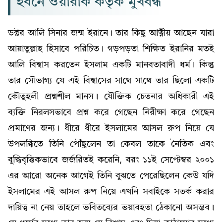
ইবনে ওয়ারাক কর্তৃক মুখবন্ধ
ডক্টর আলি সিনার জন্ম ইরানে। তার কিছু আত্নীয় আছেন যারা
আয়াতুল্লাহ হিসাবে পরিচিত। গড়পড়তা শিক্ষিত ইরানির মতই
আলি বিশ্বাস করতেন ইসলাম একটি মানবতাবাদী ধর্ম। কিন্তু
তার সৌভাগ্য যে এই বিশ্বাসের সাথে সাথে তার ছিলো একটি
কৌতুহলী প্রশ্নশীল মানস। যৌক্তিক চেতনার অধিকারী এই
ব্যক্তি নিরলসভাবে প্রশ্ন করে গেছেন নিরীক্ষা করে গেছেন
প্রমাণের জন্য। ধীরে ধীরে ইসলামের আসল রুপ নিয়ে যে
উপলব্ধিতে তিনি পৌঁছুলেন তা কেবল তাকে নৈতিক এবং
বুদ্ধিবৃত্তিকভাবে জর্জরিতই করেনি, বরং ১১ই সেপ্টেম্বর ২০০১
এর আরো অনেক আগেই তিনি বুঝতে পেরেছিলেন কেউ যদি
ইসলামের এই আসল রুপ নিয়ে এখনি সবাইকে সতর্ক করার
দায়িত্ব না নেয় তাহলে ভবিতব্যের ভয়াবহতা ঠেকানো অসম্ভব।