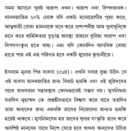
সময় আসলে খুবই খারাপ এখন। খারাপ এবং বিপদজনক।
মানবজাতির ২০% লোক যদি একটা মনোরোগীর পূজা করে,
আত্নঘাতী বোমা হামলাকে মনে করে প্রশংশনীয় আর খুনাখুনিকে
মনে করে ধার্মিকতার চূড়ান্ত অবস্থা তাহলে দুনিয়া খারাপ এবং
বিপদসংকুল হতে বাধ্য। এরা যদি কোনদিন আণবিক বোমা
হাতে পায় এই গ্রহ পরিণত হবে একটি ধূলোর কুন্ডলীতে।
ইসলাম মূলত পির ব্যবসা (cult)। এখনি সবার বুঝা উচিৎ যে
এই ব্যবসা মানবজাতির জন্য বিরাট হুমকি এবং এই মুরিদদের
সাধে মানবতার সহাবস্থান কোনভাবেই সম্ভব নয়। মুসলিমরা
যতদিন মুহাম্মদ কে প্রশ্নহীনভাবে বিশ্বাস করে যাবে ততদিন
তারা অন্যদের জন্য এমনকি তাদের নিজেদের জন্যও হুমকি
হয়েই থাকবে। মুসলিমদের হয় তাদের ঘৃণার সংস্কৃতি ত্যাগ করে
অবশিষ্ট মানবের সাথে মিশে যেতে হবে অথবা অন্যদের উচিত