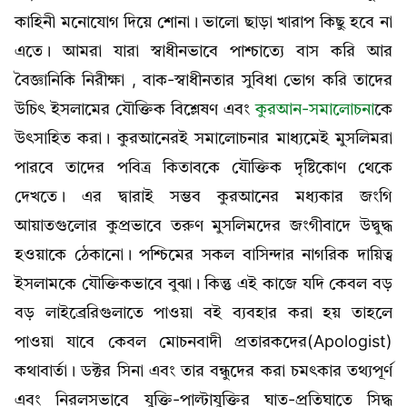
কাহিনী মনোযোগ দিয়ে শোনা। ভালো ছাড়া খারাপ কিছু হবে না
এতে। আমরা যারা স্বাধীনভাবে পাশ্চাত্যে বাস করি আর
বৈজ্ঞানিকি নিরীক্ষা , বাক-স্বাধীনতার সুবিধা ভোগ করি তাদের
উচিৎ ইসলামের যৌক্তিক বিশ্লেষণ এবং
কুরআন-সমালোচনা
কে
উৎসাহিত করা। কুরআনেরই সমালোচনার মাধ্যমেই মুসলিমরা
পারবে তাদের পবিত্র কিতাবকে যৌক্তিক দৃষ্টিকোণ থেকে
দেখতে। এর দ্বারাই সম্ভব কুরআনের মধ্যকার জংগি
আয়াতগুলোর কুপ্রভাবে তরুণ মুসলিমদের জংগীবাদে উদ্বুদ্ধ
হওয়াকে ঠেকানো। পশ্চিমের সকল বাসিন্দার নাগরিক দায়িত্ব
ইসলামকে যৌক্তিকভাবে বুঝা। কিন্তু এই কাজে যদি কেবল বড়
বড় লাইব্রেরিগুলাতে পাওয়া বই ব্যবহার করা হয় তাহলে
পাওয়া যাবে কেবল মোচনবাদী প্রতারকদের(Apologist)
কথাবার্তা। ডক্টর সিনা এবং তার বন্ধুদের করা চমৎকার তথ্যপূর্ণ
এবং নিরলসভাবে যুক্তি-পাল্টাযুক্তির ঘাত-প্রতিঘাতে সিদ্ধ