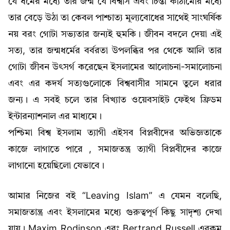
যে ধর্মের মধ্যে তার জন্ম যে বিশ্বাস এবং চিন্তা কাঠামোর মধ্যে
তার বেড়ে উঠা তা কেবল পাশ্চাত্য মূল্যবোধের সাথেই সাংঘর্ষিক
নয় বরং গোটা সভ্যতার জন্যই হুমকি। জীবন বদলে দেয়া এই
সত্য, তার জন্মধর্মের বর্বরতা উপলব্ধির পর থেকে আলি তার
গোটা জীবন উৎসর্গ করেছেন ইসলামের আলোচনা-সমালোচনা
এবং এর কদর্য সত্যগুলোকে বিশ্ববাসীর সামনে তুলে ধরার
জন্য। এ সবই চলে তার বিখ্যাত ওয়েবসাইট ফেইথ ফ্রিডম
ইন্টারন্যাশনাল এর মাধ্যমে।
পশ্চিমা বিশ্ব ইসলাম ত্যাগী এইসব বিপ্লবীদের অভিজ্ঞতাকে
কাজে লাগাতে পারে , সমাজতন্ত্র ত্যাগী বিপ্লবীদের কাজে
লাগানো হয়েছিলো যেভাবে।
আমার নিজের বই “Leaving Islam” এ যেমন বলেছি,
সমাজতান্ত্র এবং ইসলামের মধ্যে গুরুত্বপূর্ণ কিছু সাদৃশ্য দেখা
যায়। Maxim Rodinson এবং Bertrand Russell এরকম