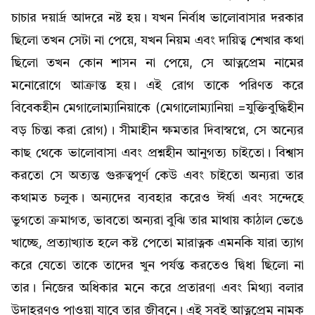
চাচার দয়ার্দ্র আদরে নষ্ট হয়। যখন নির্বাধ ভালোবাসার দরকার
ছিলো তখন সেটা না পেয়ে, যখন নিয়ম এবং দায়িত্ব শেখার কথা
ছিলো তখন কোন শাসন না পেয়ে, সে আত্নপ্রেম নামের
মনোরোগে আক্রান্ত হয়। এই রোগ তাকে পরিণত করে
বিবেকহীন মেগালোম্যানিয়াকে (মেগালোম্যানিয়া =যুক্তিবুদ্ধিহীন
বড় চিন্তা করা রোগ)। সীমাহীন ক্ষমতার দিবাস্বপ্নে, সে অন্যের
কাছ থেকে ভালোবাসা এবং প্রশ্নহীন আনুগত্য চাইতো। বিশ্বাস
করতো সে অত্যন্ত গুরুত্বপূর্ণ কেউ এবং চাইতো অন্যরা তার
কথামত চলুক। অন্যদের ব্যবহার করেও ঈর্ষা এবং সন্দেহে
ভুগতো ক্রমাগত, ভাবতো অন্যরা বুঝি তার মাথায় কাঠাল ভেঙে
খাচ্ছে, প্রত্যাখ্যাত হলে কষ্ট পেতো মারাত্নক এমনকি যারা ত্যাগ
করে যেতো তাকে তাদের খুন পর্যন্ত করতেও দ্বিধা ছিলো না
তার। নিজের অধিকার মনে করে প্রতারণা এবং মিথ্যা বলার
উদাহরণও পাওয়া যাবে তার জীবনে। এই সবই আত্নপ্রেম নামক