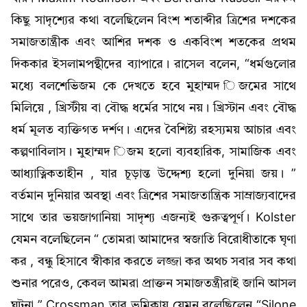
কিছু সাদৃশ্যের কথা বলেছিলেন বিংশ শতাব্দীর ত্রিশের দশকের
সমাজতান্ত্রীক এবং আশির দশক ও একবিংশ শতকের প্রথম
দিককার ইসলামপন্থীদের ব্যাপারে। রাসেল বলেন, “ধর্মগুলোর
মধ্যে বলশেভিজম কে দেখতে হবে মুহাম্মদ িজমের সাথে
মিলিয়ে , খ্রিস্টীয় বা বৌদ্ধ ধর্মের সাথে নয়। খ্রিস্টান এবং বৌদ্ধ
ধর্ম মূলত ব্যক্তিগত দর্শণ। এদের বৈশিষ্ট্য রহস্যময় আচার এবং
কল্পণাবিলাস। মুহাম্মদ িজম হলো ব্যবহারিক, সামাজিক এবং
আধ্যাত্নিকতাহীন , যার চূড়ান্ত উদ্দেশ্য হলো দুনিয়া জয়। ”
বর্তমান দুনিয়ার অবস্থা এবং ত্রিশের সমাজতান্ত্রিক সাম্রাজ্যবাদের
সাথে তার ভয়জাগানিয়া সাদৃশ্য এজন্যই গুরুত্বপূর্ণ। Kolster
যেমন বলেছিলেন “ তোমরা আমাদের স্বজাতি বিরোধীতাকে ঘৃণা
কর , বন্ধু হিসাবে স্বীকার করতে লজ্জা কর অথচ সবার সব কথা
শুনার পরেও, কেবল আমরা প্রাক্তন সমাজতন্ত্রীরাই জানি আসল
ঘটনা ” Crossman তার ভূমিকায় যেমন বলেছিলেন “Silone