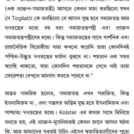
(এক প্রাক্তন-সমাজতন্ত্রী) আসলে কেবল মজা করছিলো যখন
সে Togliatti কে বলছিলো যে আসল যুদ্ধ হবে সমাজতন্ত্র আর
গণতন্ত্রের মধ্যে নয় বরং সমাজতন্ত্রপন্থী এবং প্রাক্তন
সমাজতন্ত্রপন্থীদের মধ্যে। কিন্তু সমাজতন্ত্রের সাথে দার্শনিক এবং
রাজনৈতিক বিরোধীতা যারা কখনো করেনি তারা কোনদিনই
পশ্চিম-উদ্ভুত গণতন্ত্রের মর্যাদা বুঝবে না। শয়তান এক সময়
স্বর্গেই থাকতো, যারা কোনদিন শয়তানকে দেখে নাই তারা
ফেরেশতা দেখলে আলাদা করতে পারবে না ”
অন্তত সাময়িক হলেও, সমাজতন্ত্র এখন পরাজিত, কিন্তু
ইসলামিজম না , এবং সম্ভবত অন্তিম যুদ্ধ হবে ইসলামিজম এবং
পাশ্চাত্য গণতন্ত্রের মধ্যে। Kolster এর কথার সাথে মিলিয়ে
বলতে হয়, এই প্রাক্তন-মুসলিমরাই কেবল জানে আসল ঘটনা
কি, আর আমাদের সবারই উচিৎ এইসব স্বজাতিত্যাগীদের পুরো