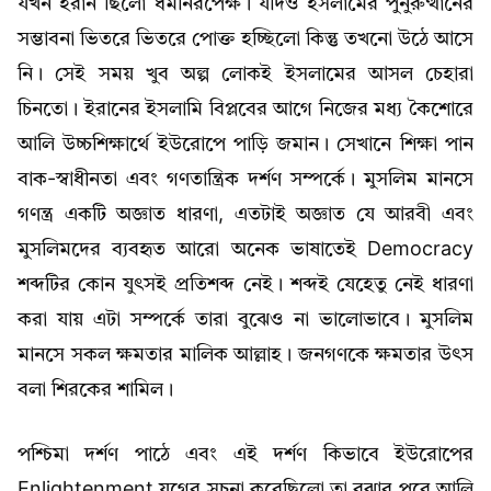
যখন ইরান ছিলো ধর্মনিরপেক্ষ। যদিও ইসলামের পুনুরুত্থানের
সম্ভাবনা ভিতরে ভিতরে পোক্ত হচ্ছিলো কিন্তু তখনো উঠে আসে
নি। সেই সময় খুব অল্প লোকই ইসলামের আসল চেহারা
চিনতো। ইরানের ইসলামি বিপ্লবের আগে নিজের মধ্য কৈশোরে
আলি উচ্চশিক্ষার্থে ইউরোপে পাড়ি জমান। সেখানে শিক্ষা পান
বাক-স্বাধীনতা এবং গণতান্ত্রিক দর্শণ সম্পর্কে। মুসলিম মানসে
গণন্ত্র একটি অজ্ঞাত ধারণা, এতটাই অজ্ঞাত যে আরবী এবং
মুসলিমদের ব্যবহৃত আরো অনেক ভাষাতেই Democracy
শব্দটির কোন যুৎসই প্রতিশব্দ নেই। শব্দই যেহেতু নেই ধারণা
করা যায় এটা সম্পর্কে তারা বুঝেও না ভালোভাবে। মুসলিম
মানসে সকল ক্ষমতার মালিক আল্লাহ। জনগণকে ক্ষমতার উৎস
বলা শিরকের শামিল।
পশ্চিমা দর্শণ পাঠে এবং এই দর্শণ কিভাবে ইউরোপের
Enlightenment যুগের সূচনা করেছিলো তা বুঝার পরে আলি