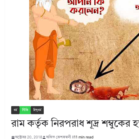
ধর্ম
স্টিকি
হিন্দুধর্ম
রাম কর্তৃক নিরপরাধ শূদ্র শম্বুকের হ
অক্টোবর 20, 2018
অজিত কেশকম্বলী II
11 min read