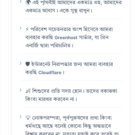
🌍 এই পৃথিবীই আমাদের একমাত্র গ্রহ, আমাদের
একমাত্র আবাস। একে সুস্থ রাখুন।
⚡ পরিবেশ সচেতনতার অংশ হিসেবে আমরা
ব্যবহার করছি
সার্ভার, যা গ্রিন
Greenhost
এনার্জি দ্বারা পরিচালিত।
🛡️ ইন্টারনেট নিরাপত্তার জন্য আমরা ব্যবহার
করছি
।
Cloudflare
👶 শিশুদের প্রতি সদয় হোন। তাদের বকাঝকা
কিংবা মারধর করবেন না।
💡 লোকপরম্পরা, পূর্বপুরুষদের প্রথা কিংবা
ধর্মগ্রন্থে আছে বলেই কোনো কিছু অন্ধভাবে
বিশ্বাস করবেন না; সত্যতা যাচাই করে তবেই তা