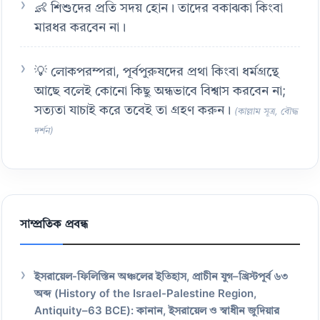
👶 শিশুদের প্রতি সদয় হোন। তাদের বকাঝকা কিংবা
মারধর করবেন না।
💡 লোকপরম্পরা, পূর্বপুরুষদের প্রথা কিংবা ধর্মগ্রন্থে
আছে বলেই কোনো কিছু অন্ধভাবে বিশ্বাস করবেন না;
সত্যতা যাচাই করে তবেই তা গ্রহণ করুন।
(কাল্লাম সূত্র, বৌদ্ধ
দর্শন)
সাম্প্রতিক প্রবন্ধ
ইসরায়েল-ফিলিস্তিন অঞ্চলের ইতিহাস, প্রাচীন যুগ–খ্রিস্টপূর্ব ৬৩
অব্দ (History of the Israel-Palestine Region,
Antiquity–63 BCE): কানান, ইসরায়েল ও স্বাধীন জুদিয়ার