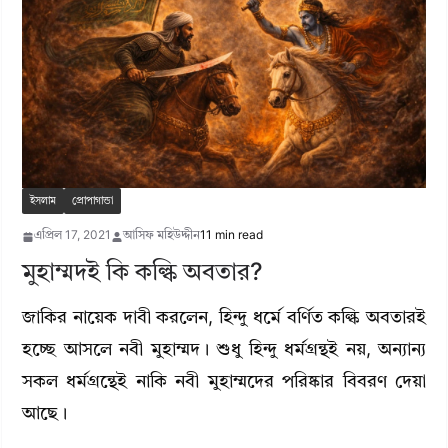
ইসলাম
প্রোপাগান্ডা
এপ্রিল 17, 2021
আসিফ মহিউদ্দীন
11 min read
মুহাম্মদই কি কল্কি অবতার?
জাকির নায়েক দাবী করলেন, হিন্দু ধর্মে বর্ণিত কল্কি অবতারই
হচ্ছে আসলে নবী মুহাম্মদ। শুধু হিন্দু ধর্মগ্রন্থই নয়, অন্যান্য
সকল ধর্মগ্রন্থেই নাকি নবী মুহাম্মদের পরিষ্কার বিবরণ দেয়া
আছে।