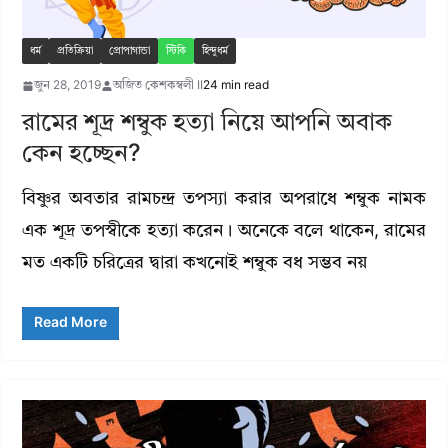
ধর্ম
প্রতিক্রিয়া
প্রোপাগান্ডা
স্টিকি
হিন্দুধর্ম
জুন 28, 2019
অজিত কেশকম্বলী II
24 min read
রামের শূদ্র শম্বুক হত্যা নিয়ে আপনি অবাক
কেন হচ্ছেন?
বিষ্ণুর অবতার রামচন্দ্র তপস্যা করার অপরাধে শম্বুক নামক
এক শূদ্র তপস্বীকে হত্যা করেন। অনেকে বলে থাকেন, রামের
মত একটি চরিত্রের দ্বারা কখনোই শম্বুক বধ সম্ভব নয়
Read More