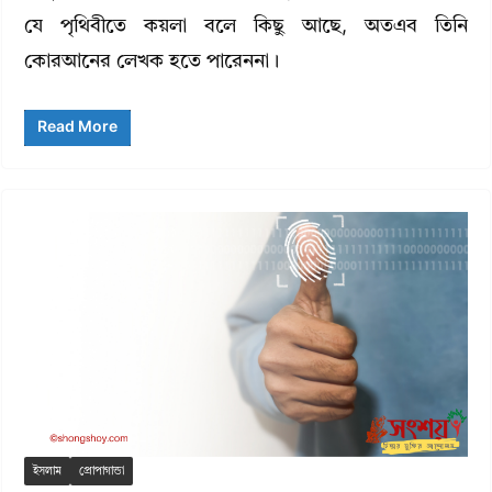
যে পৃথিবীতে কয়লা বলে কিছু আছে, অতএব তিনি
কোরআনের লেখক হতে পারেননা।
Read More
ইসলাম
প্রোপাগান্ডা