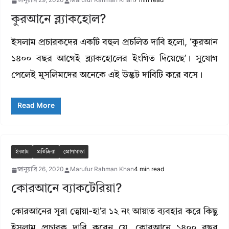
জানুয়ারি 29, 2020
Marufur Rahman Khan
7 min read
কুরআনে ব্ল্যাকহোল?
ইসলাম প্রচারকদের একটি বহুল প্রচলিত দাবি হলো, ‘কুরআন
১৪০০ বছর আগেই ব্ল্যাকহোলের ইংগিত দিয়েছে’। সুযোগ
পেলেই মুসলিমদের অনেকে এই উদ্ভট দাবিটি করে বসে।
Read More
ইসলাম
প্রতিক্রিয়া
প্রোপাগান্ডা
জানুয়ারি 26, 2020
Marufur Rahman Khan
4 min read
কোরআনে ব্যাকটেরিয়া?
কোরআনের সূরা ত্বোয়া-হা’র ১২ নং আয়াত ব্যবহার করে কিছু
ইসলাম প্রচারক দাবি করেন যে, কোরআনে ১৪০০ বছর