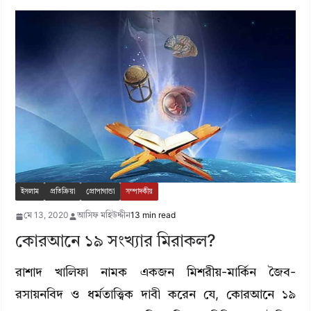
ইসলাম
প্রতিক্রিয়া
প্রোপাগান্ডা
সম্পাদকীয়
মে 13, 2020
আসিফ মহিউদ্দীন
13 min read
কোরআনে ১৯ সংখ্যার মিরাকল?
রাশাদ খালিফা নামক একজন মিশরীয়-মার্কিন জৈব-
রসায়নবিদ ও ধর্মতাত্ত্বিক দাবী করেন যে, কোরআনে ১৯