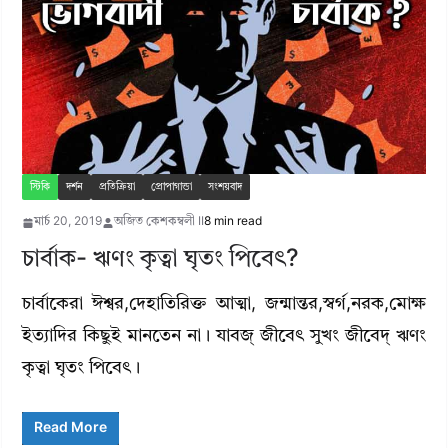
স্টিকি
দর্শন
প্রতিক্রিয়া
প্রোপাগান্ডা
সংশয়বাদ
মার্চ 20, 2019
অজিত কেশকম্বলী II
8 min read
চার্বাক- ঋণং কৃত্বা ঘৃতং পিবেৎ?
চার্বাকেরা ঈশ্বর,দেহাতিরিক্ত আত্মা, জন্মান্তর,স্বর্গ,নরক,মোক্ষ
ইত্যাদির কিছুই মানতেন না। যাবজ্ জীবেৎ সুখং জীবেদ্ ঋণং
কৃত্বা ঘৃতং পিবেৎ।
Read More