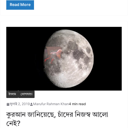
Read More
ইসলাম
প্রোপাগান্ডা
জুলাই 2, 2019
Marufur Rahman Khan
4 min read
কুরআন জানিয়েছে, চাঁদের নিজস্ব আলো
নেই?