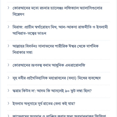
কোরআনের মতো রচনার চ্যালেঞ্জঃ লজিক্যাল ফ্যালাসিগুলোর
বিশ্লেষণ
মিরাজ: প্রাচীন স্বর্গারোহণ মিথ, আল-আকসা রাজনীতি ও ইসলামী
আখিরাত-তত্ত্বের ভাঙন
আল্লাহর বিবর্তনঃ সালাফদের শারীরিক ঈশ্বর থেকে দার্শনিক
নিরাকার সত্তা
কোরআনের ভ্রূণতত্ত্ব বনাম আধুনিক এমব্রায়োলজি
নূহ নবীর প্রাগৈতিহাসিক মহাপ্লাবনের (বন্যা) মিথের ব্যবচ্ছেদ
স্কয়ার কিউব ল': আদম কি আসলেই ৯০ ফুট লম্বা ছিল?
ইসলাম অনুসারে সূর্য রাতের বেলা কই যায়?
কাফেরদের অপমান ও লাঞ্ছিত করার জন্য অবমাননাকর জিজিয়া