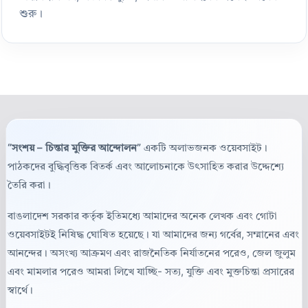
শুরু।
“সংশয় – চিন্তার মুক্তির আন্দোলন”
একটি অলাভজনক ওয়েবসাইট।
পাঠকদের বুদ্ধিবৃত্তিক বিতর্ক এবং আলোচনাকে উৎসাহিত করার উদ্দেশ্যে
তৈরি করা।
বাঙলাদেশ সরকার কর্তৃক ইতিমধ্যে আমাদের অনেক লেখক এবং গোটা
ওয়েবসাইটই নিষিদ্ধ ঘোষিত হয়েছে। যা আমাদের জন্য গর্বের, সম্মানের এবং
আনন্দের। অসংখ্য আক্রমণ এবং রাজনৈতিক নির্যাতনের পরেও, জেল জুলুম
এবং মামলার পরেও আমরা লিখে যাচ্ছি- সত্য, যুক্তি এবং মুক্তচিন্তা প্রসারের
স্বার্থে।