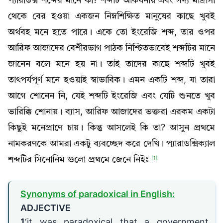
প্যারাডক্স শব্দের মানে কী? শব্দটি আকর্ষনীয় এবং সদ্য মাদ্রাসা
থেকে বের হওয়া একজন নিম্নশিক্ষিত মানুষের কাছে খুবই
অর্থবহ মনে হতে পারে। একে তো ইংরেজি শব্দ, তার ওপর
আরিফ আজাদের বেশীরভাগ পাঠক নিশ্চিতভাবেই শব্দটির মানে
জানেন বলে মনে হয় না। তাই তাদের কাছে শব্দটি খুবই
তাৎপর্যপূর্ণ মনে হওয়াই স্বাভাবিক। এমন একটি শব্দ, যা তারা
আগে শোনেন নি, যেই শব্দটি ইংরেজি এবং যেটি শুনতে খুব
ভারিক্কি শোনায়। ব্যাস, আরিফ আজাদের ভক্তরা এরকম একটা
কিছুই মনেপ্রাণে চায়। কিন্তু আসলেই কি তা? আসুন প্রথমে
নামকরণকে আমরা একটু ব্যবচ্ছেদ করে দেখি। প্যারাডক্সিক্যাল
শব্দটির সিনোনিম গুলো প্রথমে জেনে নিইঃ
[1]
S
ynonyms of
paradoxical
in English:
ADJECTIVE
1
‘it was paradoxical that a government