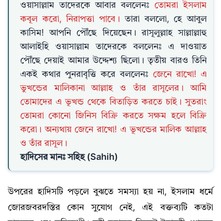
ওয়াসাল্লাম তাদেরকে আবার বললেনঃ
তোমরা ইসলাম
কবূল করো, নিরাপত্তা পাবে।
তারা বললো, হে আবুল
কাসিম! আপনি পৌঁছে দিয়েছেন। রাসূলুল্লাহ সাল্লাল্লাহু
আলাইহি ওয়াসাল্লাম তাদেরকে বললেনঃ এ দাওয়াত
পৌঁছে দেয়াই আমার উদ্দেশ্য ছিলো। তৃতীয় বারও তিনি
একই কথার পুনরাবৃত্তি করে বললেনঃ
জেনে রাখো! এ
ভুখন্ডের মালিকানা আল্লাহ ও তাঁর রাসূলের। আমি
তোমাদের এ ভূখন্ড থেকে বিতাড়িত করতে চাই। সুতরাং
তোমরা কোনো জিনিস বিক্রি করতে সক্ষম হলে বিক্রি
করো। অন্যথায় জেনে রাখো! এ ভূখন্ডের মালিক আল্লাহ
ও তাঁর রাসূল।
হাদিসের মানঃ সহিহ (Sahih)
উপরের হাদিসটি পড়লে বুঝতে সমস্যা হয় না, ইসলাম ধর্মে
জোরজবরদস্তির কোন সুযোগ নেই, এই বক্তব্যটি কতটা