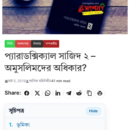
স্টিকি
অবশ্যপাঠ্য
ইসলাম
সম্পাদকীয়
প্যারাডক্সিক্যাল সাজিদ ২ –
অমুসলিমদের অধিকার?
মার্চ 5, 2019
আসিফ মহিউদ্দীন
41 min read
Share:
সূচিপত্র
Hide
1.
ভূমিকা