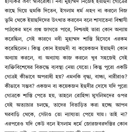
হাস্যকর এবং স্ববিরোধী। নবী মুহাম্মদ নিজেই ইয়াহুদী গোত্রের
কাছে গিয়ে হুমকি দিতেন, ইসলাম ধর্ম গ্রহণ না করলে নিজ
ভূমি থেকে ইয়াহুদিদের উৎখাত করবেন বলে শাসাতেন! বিশ্বাসী
পাঠকের মনে প্রশ্ন জাগতে পারে, নিশ্চয়ই তারা কোন অন্যায়
করেছিল, সেই কারণে নবী মুহাম্মদ শাস্তি হিসেবে এরকম
করেছিলেন। কিন্তু কোন ইয়াহুদী বা কয়েকজন ইয়াহুদী কোন
অন্যায় করলে, বা অন্যায্য কাজ করলে খুব সহজেই সেই
ব্যক্তিবিশেষের বিরুদ্ধে ব্যবস্থা নেয়া যেতো। কিন্তু পুরো একটি
গোত্রই কীভাবে অপরাধী হয়? এমনকি বৃদ্ধা, বাচ্চা, নারীরাও?
কীভাবে সম্ভব? একজন বা কয়েকজন ইহুদীর দোষে যদি পুরো
গোত্রকে শাস্তি পেতে হয়, তাহলে রোহিঙ্গা মুসলিমদের ওপর
যেই অত্যাচার চলছে, তাদের বিতাড়িত করা হচ্ছে আপন
ঘরবাড়ি থেকে, সেটাও তো ন্যায্যতা পেয়ে যায়। তাই না?
এরপরেও যদি কেউ বলে ইসলাম ধর্মে জোরজবরদস্তির কোন