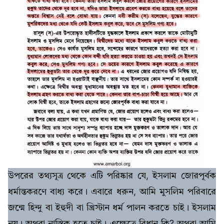
উপরের তথ্যসূত্র থেকে এটি পরিষ্কার যে, ইসলাম জোরপূর্বক
ধর্মান্তকরণে বাধ্য করে। এবারে ধরুন, আমি মুসলিম পরিবারে
জন্মে হিন্দু বা ইহুদী বা খ্রিস্টান ধর্ম পালন করতে চাই। ইসলাম
নয়। অথবা নাস্তিক হতে চাই। এক্ষেত্রে বিধান কি? অথবা আমি