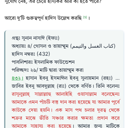
সুযোগ নেই, এর চেয়ে হাস্যকর আর কী হতে পারে?
আরো দু’টি গুরুত্বপূর্ণ হাদিস উল্লেখ করছি
।
[5]
গ্রন্থঃ সূনান নাসাঈ (ইফাঃ)
অধ্যায়ঃ ৪/ গোসল ও তায়াম্মুম (كتاب الغسل والتيمم)
হাদিস নম্বরঃ (432)
পাবলিশারঃ ইসলামিক ফাউন্ডেশন
পরিচ্ছদঃ ২৬/ মাটি দ্বারা তায়াম্মুম করা
৪৩২।
হাসান ইবনু ইসমাঈল ইবনু সুলায়মান (রহঃ) …
জাবির ইবনু আবদুল্লাহ (রাঃ) থেকে বর্ণিত। তিনি বলেনঃ
রাসূলুল্লাহ্‌ সাল্লাল্লাহু আলাইহি ওয়াসাল্লাম বলেছেনঃ
আমাকে এমন পাঁচটি বস্তু দান করা হয়েছে যা আমার পূর্বে
কাউকে দেয়া হয়নি। এক মাস পথ চলার দূরত্ব থেকে
শত্রুর মাঝে ভীতি সঞ্চার করার ক্ষমতা প্রদান করে
আমাকে সাহায্য করা হয়েছে
। আমার জন্য মাটিকে