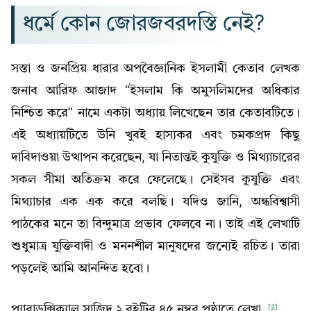
ধর্মে কোন জোরজবরদস্তি নেই?
সস্তা ও জনপ্রিয় ধারার অপবৈজ্ঞানিক ইসলামী কেতাব লেখক
জনাব আরিফ আজাদ “ইসলাম কি অমুসলিমদের অধিকার
নিশ্চিত করে” নামে একটা অধ্যায় লিখেছেন তার কেতাবটিতে।
এই অধ্যায়টিতে উনি খুবই হাস্যকর এবং চমকপ্রদ কিছু
দাবিদাওয়া উত্থাপন করেছেন, যা নিতান্তই কুযুক্তি ও মিথ্যাচারের
সকল সীমা অতিক্রম করে ফেলেছে। সেইসব কুযুক্তি এবং
মিথ্যাচার এক এক করে বলছি। যদিও জানি, অন্ধবিশ্বাসী
পাঠকের মনে তা বিন্দুমাত্র প্রভাব ফেলবে না। তাই এই লেখাটি
শুধুমাত্র যুক্তিবাদী ও মননশীল মানুষদের জন্যেই রচিত। তারা
পড়লেই আমি আনন্দিত হবো।
প্যারাডক্সিক্যাল সাজিদ ২ বইটির ৪৫ নম্বর পৃষ্ঠাতে লেখা,
[2]