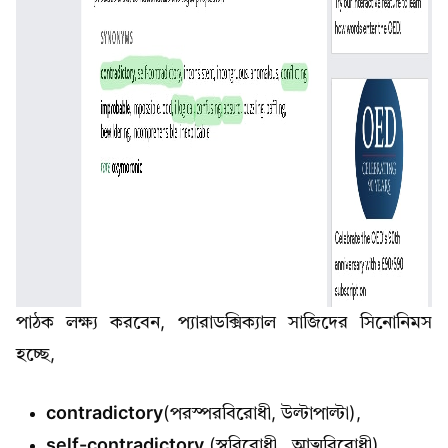
পাঠক লক্ষ্য করবেন, প্যারাডক্সিক্যাল সাজিদের সিনোনিমস
হচ্ছে,
contradictory
(পরস্পরবিরোধী, উল্টাপাল্টা),
self-contradictory
(স্ববিরোধী , আত্মবিরোধী),