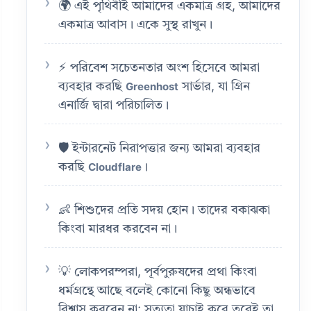
🌍 এই পৃথিবীই আমাদের একমাত্র গ্রহ, আমাদের
একমাত্র আবাস। একে সুস্থ রাখুন।
⚡ পরিবেশ সচেতনতার অংশ হিসেবে আমরা
ব্যবহার করছি
সার্ভার, যা গ্রিন
Greenhost
এনার্জি দ্বারা পরিচালিত।
🛡️ ইন্টারনেট নিরাপত্তার জন্য আমরা ব্যবহার
করছি
।
Cloudflare
👶 শিশুদের প্রতি সদয় হোন। তাদের বকাঝকা
কিংবা মারধর করবেন না।
💡 লোকপরম্পরা, পূর্বপুরুষদের প্রথা কিংবা
ধর্মগ্রন্থে আছে বলেই কোনো কিছু অন্ধভাবে
বিশ্বাস করবেন না; সত্যতা যাচাই করে তবেই তা