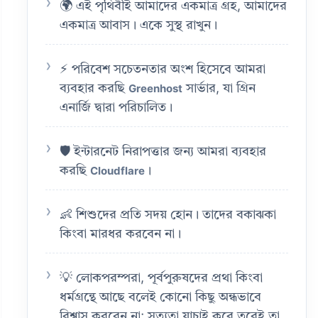
🌍 এই পৃথিবীই আমাদের একমাত্র গ্রহ, আমাদের
একমাত্র আবাস। একে সুস্থ রাখুন।
⚡ পরিবেশ সচেতনতার অংশ হিসেবে আমরা
ব্যবহার করছি
সার্ভার, যা গ্রিন
Greenhost
এনার্জি দ্বারা পরিচালিত।
🛡️ ইন্টারনেট নিরাপত্তার জন্য আমরা ব্যবহার
করছি
।
Cloudflare
👶 শিশুদের প্রতি সদয় হোন। তাদের বকাঝকা
কিংবা মারধর করবেন না।
💡 লোকপরম্পরা, পূর্বপুরুষদের প্রথা কিংবা
ধর্মগ্রন্থে আছে বলেই কোনো কিছু অন্ধভাবে
বিশ্বাস করবেন না; সত্যতা যাচাই করে তবেই তা