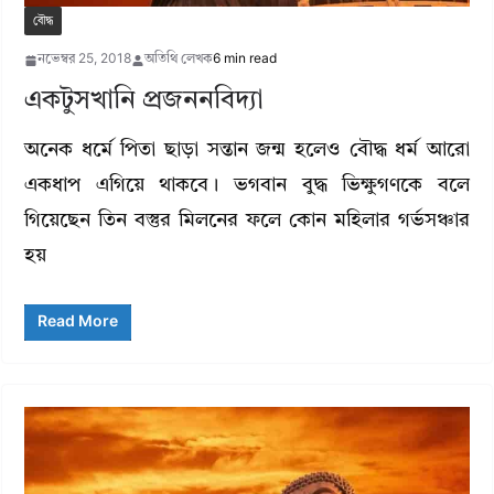
বৌদ্ধ
নভেম্বর 25, 2018
অতিথি লেখক
6 min read
একটুসখানি প্রজননবিদ্যা
অনেক ধর্মে পিতা ছাড়া সন্তান জন্ম হলেও বৌদ্ধ ধর্ম আরো
একধাপ এগিয়ে থাকবে। ভগবান বুদ্ধ ভিক্ষুগণকে বলে
গিয়েছেন তিন বস্তুর মিলনের ফলে কোন মহিলার গর্ভসঞ্চার
হয়
Read More