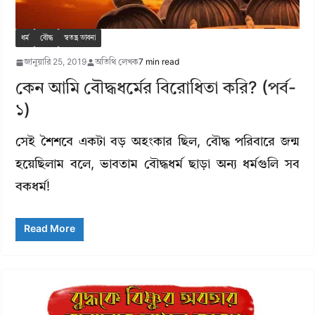
ধর্ম
বৌদ্ধ
স্বতন্ত্র ভাবনা
জানুয়ারি 25, 2019
অতিথি লেখক
7 min read
কেন আমি বৌদ্ধধর্মের বিরোধিতা করি? (পর্ব-
১)
সেই শৈশবে একটা বড় অহংকার ছিল, বৌদ্ধ পরিবারে জন্ম
হয়েছিলাম বলে, ভাবতাম বৌদ্ধধর্ম ছাড়া অন্য ধর্মগুলি সব
বকধর্ম!
Read More