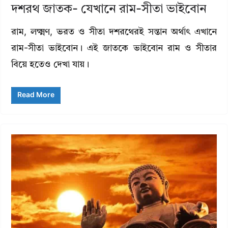
দশরথ জাতক- যেখানে রাম-সীতা ভাইবোন
রাম, লক্ষ্মণ, ভরত ও সীতা দশরথেরই সন্তান অর্থাৎ এখানে
রাম-সীতা ভাইবোন। এই জাতকে ভাইবোন রাম ও সীতার
বিয়ে হতেও দেখা যায়।
Read More