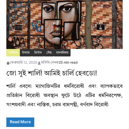
স্যাটায়ার
ইসলাম
খ্রিস্টান
বৌদ্ধ
মানবাধিকার
ফেব্রুয়ারি 12, 2020
অতিথি লেখক
25 min read
জো সুই শার্লি! আমিই চার্লি হেবডো!
শার্লি এবদো ম্যাগাজিনটির ধর্মবিরোধী এবং ব্যাপকভাবে
প্রতিষ্ঠান বিরোধী অবস্থান ফুটে উঠে এটির ধর্মনিরপেক্ষ,
সংশয়বাদী এবং নাস্তিক, চরম বামপন্থী, বর্ণবাদ বিরোধী
Read More