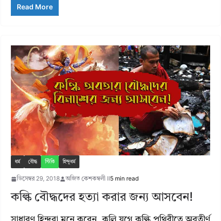
Read More
ধর্ম
বৌদ্ধ
স্টিকি
হিন্দুধর্ম
ডিসেম্বর 29, 2018
অজিত কেশকম্বলী II
5 min read
কল্কি বৌদ্ধদের হত্যা করার জন্য আসবেন!
সাধারণ হিন্দুরা মনে করেন, কলি যুগে কল্কি পৃথিবীতে অবতীর্ণ