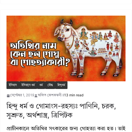
ইতিহাস
ইতিহাসে ধর্ম
ধর্ম
বৌদ্ধ
হিন্দুধর্ম
সেপ্টেম্বর 1, 2019
অজিত কেশকম্বলী II
13 min read
হিন্দু ধর্ম ও গোমাংস-রহস্যঃ পাণিনি, চরক,
সুশ্রুত, অর্থশাস্ত্র, ত্রিপিটক
প্রাচীনকালে অতিথির সৎকারের জন্য গোহত্যা করা হত। তাই