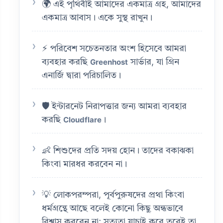
🌍 এই পৃথিবীই আমাদের একমাত্র গ্রহ, আমাদের
একমাত্র আবাস। একে সুস্থ রাখুন।
⚡ পরিবেশ সচেতনতার অংশ হিসেবে আমরা
ব্যবহার করছি
সার্ভার, যা গ্রিন
Greenhost
এনার্জি দ্বারা পরিচালিত।
🛡️ ইন্টারনেট নিরাপত্তার জন্য আমরা ব্যবহার
করছি
।
Cloudflare
👶 শিশুদের প্রতি সদয় হোন। তাদের বকাঝকা
কিংবা মারধর করবেন না।
💡 লোকপরম্পরা, পূর্বপুরুষদের প্রথা কিংবা
ধর্মগ্রন্থে আছে বলেই কোনো কিছু অন্ধভাবে
বিশ্বাস করবেন না; সত্যতা যাচাই করে তবেই তা