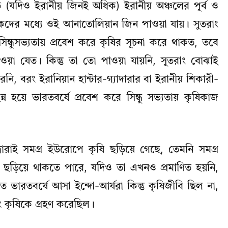
 (যদিও ইরানীয় জিনই অধিক) ইরানীয় অঞ্চলের পূর্ব ও
ষকদের মধ্যে ওই আনাতোলিয়ান জিন পাওয়া যায়। সুতরাং
িন্ধুসভ্যতায় প্রবেশ করে কৃষির সূচনা করে থাকত, তবে
য়া যেত। কিন্তু তা তো পাওয়া যায়নি, সুতরাং বোঝাই
 করেনি, বরং ইরানিয়ান হান্টার-গ্যাদারার বা ইরানীয় শিকারী-
্ন হয়ে ভারতবর্ষে প্রবেশ করে সিন্ধু সভ্যতায় কৃষিকাজ
রাই সমগ্র ইউরোপে কৃষি ছড়িয়ে গেছে, তেমনি সমগ্র
ি ছড়িয়ে থাকতে পারে, যদিও তা এখনও প্রমাণিত হয়নি,
ে ভারতবর্ষে আসা ইন্দো-আর্যরা কিন্তু কৃষিজীবি ছিল না,
বরং কৃষিকে গ্রহণ করেছিল।