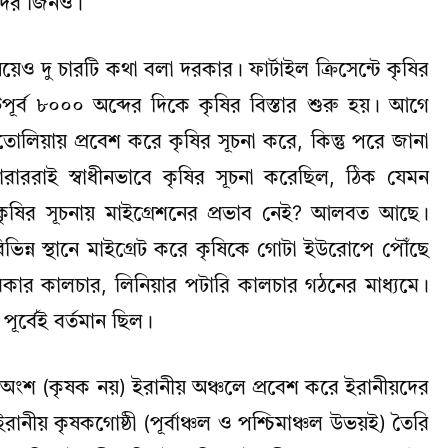
রদের জিনও।
ও দু চারটি কথা বলা দরকার। ফার্টাইল ক্রিসেন্টে কৃষির
স্টপূর্ব ৮০০০ অব্দের দিকে কৃষির বিস্তার শুরু হয়। আগে
িয়ায় প্রবেশ করে কৃষির সূচনা করে, কিন্তু পরে জানা
ারাররাই স্বাধীনভাবে কৃষির সূচনা করেছিল, ঠিক যেমন
ে কৃষির সূচনায় মাইগ্রেশনের প্রভাব নেই? আলবত আছে।
িন্ন স্থানে মাইগ্রেট করে কৃষিকে গোটা ইউরোপে পৌঁছে
কার কালচার, লিনিয়ার পটারি কালচার গঠনের মাধ্যমে।
র্বেই বর্তমান ছিল।
 অংশ (কৃষক নয়) ইরানীয় অঞ্চলে প্রবেশ করে ইরানীয়দের
ানীয় কৃষকগোষ্ঠী (পূর্বাঞ্চল ও পশ্চিমাঞ্চল উভয়ই) তৈরি