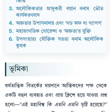
ভিত্তি
3.
অলৌকিকতার জাদুকরী বয়ান বনাম ভৌত
কার্যকরণবাদ
4.
অজ্ঞতার উপাসনালয় এবং 'গড অফ দ্য গ্যাপস'
5.
মহাজাগতিক গোয়েন্দা ও ‘অজ্ঞতা’র যুক্তি
6.
উপসংহারঃ যৌক্তিক সততা বনাম অলৌকিক
কুহক
ভূমিকা
ধর্মতাত্ত্বিক বিতর্কের ময়দানে আস্তিকদের পক্ষ থেকে
একটি বহুল ব্যবহৃত এবং প্রায় ক্লিশে হয়ে যাওয়া প্রশ্ন
হলো—
“এই মহাবিশ্ব কি এমনি এমনি সৃষ্টি হয়েছে?”