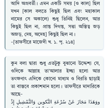
আদি অগ্রবর্তী। এমন একটি সময় [ও কাল] ছিল
যখন [কাল বলতে কিছুই ছিল এবং মহাকাল
নামের সে অকালে) শুধু তিনিই ছিলেন, আর
কিছুই ছিল না, প্রান্ত দিগন্ত, সত্তা অস্তিত্ব জড়
অজড়, দেহ, অদেহ] কিছুই ছিল না।
-[তাফসীরে মাজেদী খ. ১. পৃ. ২১৪]
কুন বলা দ্বারা শুধু এতটুকু বুঝানো উদ্দেশ্য যে,
ওদিকে আল্লাহ তা’আলার ইচ্ছা হলো আর
তৎক্ষণাৎ এদিকে কোনো মাধ্যম ও বিরতি ছাড়াই
তা বাস্তবে প্রকাশমান হলো। তাফসীরে মাদারিকে
আছে-
ووَهَذَا مَجَازَ عَنْ سُرْعَةِ التَّكوين وَالتَّمْشِيلِ إِذْ