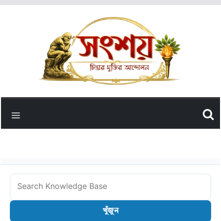
Skip
to
content
Search
Knowledge
খুঁজুন
Base