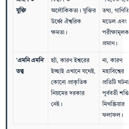
যুক্তি
অলৌকিকতা। যুক্তির
তথ্য, গাণিত
উর্ধ্বে ঐশ্বরিক
মডেল এবং
ক্ষমতা।
পরীক্ষামূলক
প্রমাণ।
‘এমনি এমনি’
হ্যাঁ, কারণ ইশ্বরের
না, কারণ
তত্ত্ব
ইচ্ছাই এখানে যথেষ্ট,
মহাবিশ্বের
কোনো প্রাকৃতিক
প্রতিটি ঘটনা
নিয়মের দরকার
পূর্ববর্তী শক্
নেই।
মিথস্ক্রিয়ার
ফলাফল।