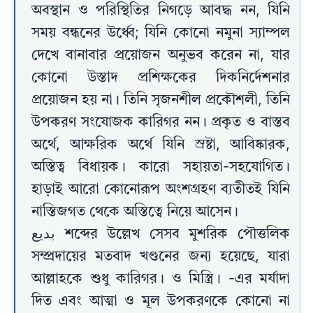
অবস্থান ও পরিস্থিতির নিগড়ে আবদ্ধ নন, যিনি
সময় বন্ধনের উর্ধ্বে; যিনি কোনো নমুনা স্যাম্পল
দেখে বানাবার প্রয়োজন অনুভব করেন না, যার
কোনো উস্তাদ প্রশিক্ষকের দিকনির্দেশনার
প্রয়োজন হয় না। তিনি সৃজনশীল প্রকৌশলী, তিনি
উপকরণ সংযোজক কারিগর নন। প্রকৃত ও বাস্তব
অর্থে, আক্ষরিক অর্থে যিনি স্রষ্টা, আবিষ্কারক,
অস্তিত্ব বিধায়ক। কারো সহায়তা-সহযোগিত।
হাড়াই আরো কোনোরূপ অংশগ্রহণ ব্যতীতই যিনি
নাস্তিজগত থেকে অস্তিত্বে নিয়ে আসেন।
بدیع শব্দের উল্লেখ সেসব মুশরিক পৌত্তলিক
সম্প্রদায়ের মতবাদ খণ্ডনের জন্য হয়েছে, যারা
আল্লাহকে শুধু কারিগর। ও মিস্ত্রি। -এর মর্যাদা
দিত এবং আত্মা ও মূল উপকরণকে কোনো না