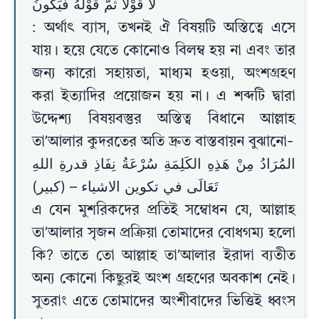
لَا قَوْلًا ثُمَّ قَوْلُهُ فَيَكُونُ
: অর্থাৎ ব্যাস, তখনই ঐ বিষয়টি অস্তিত্বে এসে
যায়। হয়ে যেতে কোনোও বিলম্ব হয় না এবং তার
জন্য কারো সহায়তা, মাধ্যম হওয়া, অংশগ্রহণ
করা ইত্যাদির প্রয়োজন হয় না। এ শব্দটি দ্বারা
উদ্দেশ্য বিষয়বস্তুর অস্তিত্ব বিধানে আল্লাহ
তা’আলার কুদরতের অতি দ্রুত বাস্তবায়ন বুঝানো-
المُرَادُ مِنْ هَذِهِ الكَلِمَةِ سُرْعَةُ نِفَاذِ قدرةِ اللهِ
تَعَالَى في تكوين الاشياء – (كبير)
এ যেন মুশরিকদের প্রতিই সম্বোধন যে, আল্লাহ
তা’আলার সৃজন প্রক্রিয়া তোমাদের বোধগম্য হলো
কি? তাতে তো আল্লাহ তা’আলার ইরাদা ব্যতীত
অন্য কোনো কিছুরই অংশ গ্রহণের অবকাশ নেই।
সুতরাং এতে তোমাদের অংশীবাদের ভিত্তিই ধ্বংস