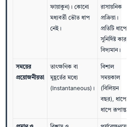
ফায়াকুন)। কোনো
রাসায়নিক
মধ্যবর্তী ভৌত ধাপ
প্রক্রিয়া।
নেই।
প্রতিটি ধাপ
সুনির্দিষ্ট কা
বিদ্যমান।
সময়ের
তাৎক্ষণিক বা
বিশাল
প্রয়োজনীয়তা
মুহূর্তের মধ্যে
সময়কাল
(Instantaneous)।
(বিলিয়ন
বছর), ধাপে
ধাপে রূপান্
প্রমাণ ও
বিশ্বাস ও
পর্যবেক্ষণযো