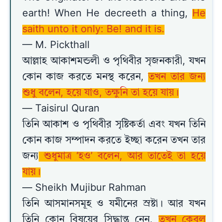
earth! When He decreeth a thing,
He
saith unto it only: Be! and it is.
— M. Pickthall
আল্লাহ আকাশমন্ডলী ও পৃথিবীর সৃজনকারী, যখন
কোন কাজ করতে মনস্থ করেন,
তখন তার জন্য
শুধু বলেন, হয়ে যাও, তক্ষুনি তা হয়ে যায়।
— Taisirul Quran
তিনি আকাশ ও পৃথিবীর সৃষ্টিকর্তা এবং যখন তিনি
কোন কাজ সম্পাদন করতে ইচ্ছা করেন তখন তার
জন্য
শুধুমাত্র ‘হও’ বলেন, আর তাতেই তা হয়ে
যায়।
— Sheikh Mujibur Rahman
তিনি আসমানসমূহ ও যমীনের স্রষ্টা। আর যখন
তিনি কোন বিষয়ের সিদ্ধান্ত নেন,
তখন কেবল