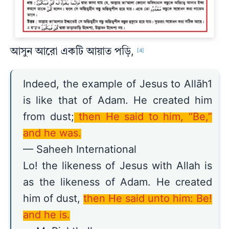
আসুন আরো একটি আয়াত পড়ি,
[4]
Indeed, the example of Jesus to Allāh1
is like that of Adam. He created him
from dust;
then He said to him, “Be,”
and he was.
— Saheeh International
Lo! the likeness of Jesus with Allah is
as the likeness of Adam. He created
him of dust,
then He said unto him: Be!
and he is.