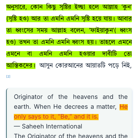
অনুসারে, কোন কিছু সৃষ্টির ইচ্ছা হলে আল্লাহ ‘কুন’
(সৃষ্টি হও) আর তা এমনি এমনি সৃষ্টি হয়ে যায়। আবার
তা ধ্বংসের সময় আল্লাহ বলেন, ‘ফাইয়াকুন'( ধ্বংস
হও) তখন তা এমনি এমনি ধ্বংস হয়। তাহলে এমনে
এমনে বা এমনি এমনি হওয়ার দাবীটি তো
আস্তিকদের।
আসুন কোরআনের আয়াতটি পড়ে নিই,
[2]
Originator of the heavens and the
earth. When He decrees a matter,
He
only says to it, “Be,” and it is.
— Saheeh International
The Originator of the heavens and the