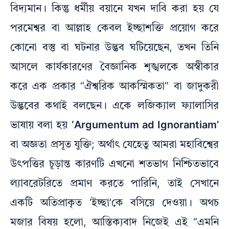
বিদ্যমান। কিন্তু ধর্মীয় বয়ানে যখন দাবি করা হয় যে
পরমেশ্বর বা আল্লাহ কেবল ইচ্ছাশক্তি প্রয়োগ করে
কোনো বস্তু বা ঘটনার উদ্ভব ঘটিয়েছেন, তখন তিনি
আসলে কার্যকারণের বৈজ্ঞানিক শৃঙ্খলকে অস্বীকার
করে এক প্রকার “ঐশ্বরিক আকস্মিকতা” বা জাদুকরী
উদ্ভবের কথাই বলছেন। একে লজিক্যাল ফ্যালাসির
ভাষায় বলা হয়
‘Argumentum ad Ignorantiam’
বা অজ্ঞতা প্রসূত যুক্তি; অর্থাৎ যেহেতু আমরা মহাবিশ্বের
উৎপত্তির চূড়ান্ত কারণটি এখনো শতভাগ নিশ্চিতভাবে
ল্যাবরেটরিতে প্রমাণ করতে পারিনি, তাই সেখানে
একটি অতিপ্রাকৃত ‘ইচ্ছা’কে বসিয়ে দেওয়া। অথচ
মজার বিষয় হলো, আস্তিক্যবাদ নিজেই এই “এমনি