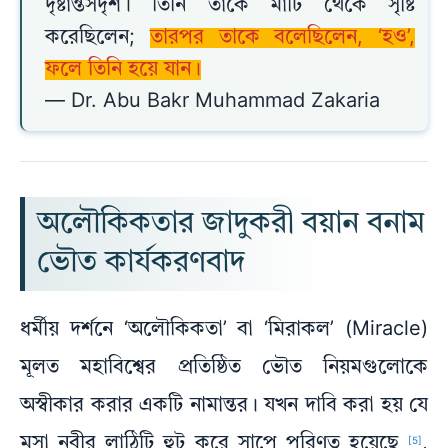
দৃষ্টান্তসদৃশ। তিনি তাকে মাটি থেকে সৃষ্টি
করেছিলেন;
তারপর তাকে বলেছিলেন, ‘হও’,
ফলে তিনি হয়ে যান।
— Dr. Abu Bakr Muhammad Zakaria
অলৌকিকতার জাদুকরী বয়ান বনাম
ভৌত কার্যকরণবাদ
ধর্মীয় দর্শনে ‘অলৌকিকতা’ বা ‘মিরাকল’ (Miracle)
মূলত মহাবিশ্বের প্রতিষ্ঠিত ভৌত নিয়মগুলোকে
অস্বীকার করার একটি নামান্তর। যখন দাবি করা হয় যে
মুসা নবীর লাঠিটি হুট করে সাপে পরিণত হয়েছে
,
[5]