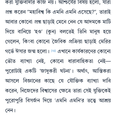
করা যুক্তিবাদীর কাজ নয়। আশ্চর্যের বিষয় হলো, যারা
প্রশ্ন করেন “মহাবিশ্ব কি এমনি এমনি এসেছে?”, তারাই
আবার কোনো প্রশ্ন ছাড়াই মেনে নেন যে আদমকে মাটি
দিয়ে বানিয়ে ‘হও’ (কুন) বলতেই তিনি মানুষ হয়ে
গেলেন, কিংবা কোনো জৈবিক প্রক্রিয়া ছাড়াই মেরির
গর্ভে ঈসার জন্ম হলো।
এখানে কার্যকারণের কোনো
[10]
ভৌত ব্যাখ্যা নেই, কোনো ধারাবাহিকতা নেই—
পুরোটাই একটি ‘জাদুকরী ঘটনা’। অর্থাৎ, আস্তিকরা
আসলে বিজ্ঞানের কাছে যে যৌক্তিক ব্যাখ্যা দাবি
করেন, নিজেদের বিশ্বাসের ক্ষেত্রে তারা সেই যুক্তিকেই
পুরোপুরি বিসর্জন দিয়ে ‘এমনি এমনি’র তত্ত্বে আশ্রয়
নেন।