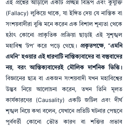
এই প্রশ্নের আড়ালে একটি প্রচ্ছন্ন বিদ্রূপ এবং কুযুক্তি
(Fallacy) লুকিয়ে থাকে, যা ইঙ্গিত দেয় যে নাস্তিক বা
সংশয়বাদীরা বুঝি মনে করেন এক বিশাল শূন্যতা থেকে
হঠাৎ কোনো প্রাকৃতিক প্রক্রিয়া ছাড়াই এই সুশৃঙ্খল
মহাবিশ্ব ‘টপ’ করে পড়ে গেছে।
প্রকৃতপক্ষে, “এমনি
এমনি” হওয়ার এই ধারণাটি নাস্তিক্যবাদের বা বস্তুবাদের
নয়, বরং আস্তিক্যবাদেরই মৌলিক দার্শনিক ভিত্তি।
বিজ্ঞানের ছাত্র বা একজন সংশয়বাদী যখন মহাবিশ্বের
উদ্ভব নিয়ে আলোচনা করেন, তখন তিনি মূলত
কার্যকারণের (Causality) একটি জটিল এবং দীর্ঘ
শৃঙ্খল নিয়ে কথা বলেন, যেখানে প্রতিটি ঘটনার পেছনে
পূর্ববর্তী কোনো ভৌত কারণ বা শক্তির প্রভাব