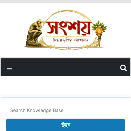
Skip
to
content
Search
Knowledge
খুঁজুন
Base