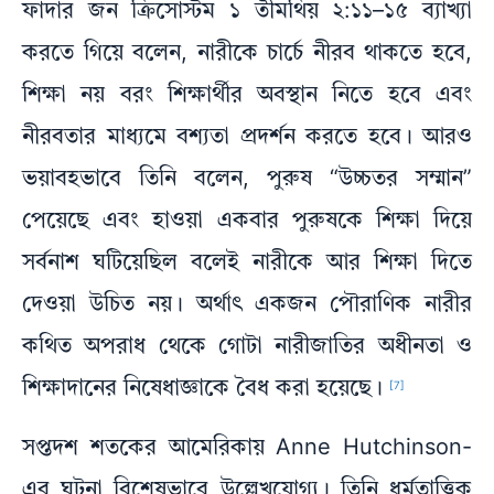
ফাদার জন ক্রিসোস্টম ১ তীমথিয় ২:১১–১৫ ব্যাখ্যা
করতে গিয়ে বলেন, নারীকে চার্চে নীরব থাকতে হবে,
শিক্ষা নয় বরং শিক্ষার্থীর অবস্থান নিতে হবে এবং
নীরবতার মাধ্যমে বশ্যতা প্রদর্শন করতে হবে। আরও
ভয়াবহভাবে তিনি বলেন, পুরুষ “উচ্চতর সম্মান”
পেয়েছে এবং হাওয়া একবার পুরুষকে শিক্ষা দিয়ে
সর্বনাশ ঘটিয়েছিল বলেই নারীকে আর শিক্ষা দিতে
দেওয়া উচিত নয়। অর্থাৎ একজন পৌরাণিক নারীর
কথিত অপরাধ থেকে গোটা নারীজাতির অধীনতা ও
শিক্ষাদানের নিষেধাজ্ঞাকে বৈধ করা হয়েছে।
[7]
সপ্তদশ শতকের আমেরিকায় Anne Hutchinson-
এর ঘটনা বিশেষভাবে উল্লেখযোগ্য। তিনি ধর্মতাত্ত্বিক