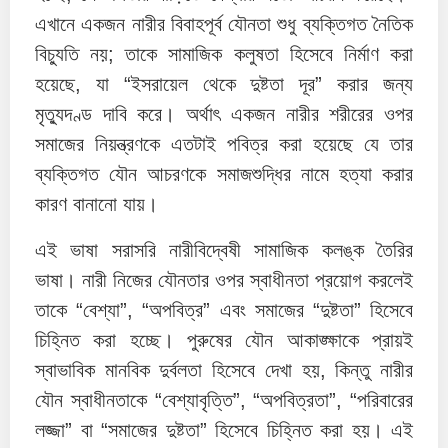
এখানে একজন নারীর বিবাহপূর্ব যৌনতা শুধু ব্যক্তিগত নৈতিক
বিচ্যুতি নয়; তাকে সামাজিক কলুষতা হিসেবে নির্মাণ করা
হয়েছে, যা “ইসরায়েল থেকে দুষ্টতা দূর” করার জন্য
মৃত্যুদণ্ড দাবি করে। অর্থাৎ একজন নারীর শরীরের ওপর
সমাজের নিয়ন্ত্রণকে এতটাই পবিত্র করা হয়েছে যে তার
ব্যক্তিগত যৌন আচরণকে সমাজশুদ্ধির নামে হত্যা করার
কারণ বানানো যায়।
এই ভাষা সরাসরি নারীবিদ্বেষী সামাজিক কলঙ্ক তৈরির
ভাষা। নারী নিজের যৌনতার ওপর স্বাধীনতা প্রয়োগ করলেই
তাকে “বেশ্যা”, “অপবিত্র” এবং সমাজের “দুষ্টতা” হিসেবে
চিহ্নিত করা হচ্ছে। পুরুষের যৌন আকাঙ্ক্ষাকে প্রায়ই
স্বাভাবিক মানবিক দুর্বলতা হিসেবে দেখা হয়, কিন্তু নারীর
যৌন স্বাধীনতাকে “বেশ্যাবৃত্তি”, “অপবিত্রতা”, “পরিবারের
লজ্জা” বা “সমাজের দুষ্টতা” হিসেবে চিহ্নিত করা হয়। এই