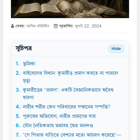
লেখক:
আসিফ মহিউদ্দীন
প্রকাশিত:
জুলাই 22, 2024
সূচিপত্র
Hide
1.
ভূমিকা
2.
বাইবেলের বিধান: কুমারীত্ব প্রমাণ করতে না পারলে
মৃত্যু
3.
কুমারীত্বের “প্রমাণ”: একটি বৈজ্ঞানিকভাবে অবৈধ
ধারণা
4.
নারীর শরীর কেন পরিবারের সম্মানের সম্পত্তি?
5.
পুরুষের অভিযোগ, নারীর প্রমাণের দায়
6.
যৌন নৈতিকতায় ভয়াবহ দ্বৈত মানদণ্ড
7.
“সে পিতার বাড়িতে বেশ্যার মতো আচরণ করেছে”—