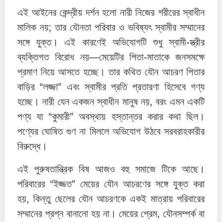
এই আইনের কেন্দ্রীয় দর্শন হলো নারী নিজের শরীরের স্বাধীন
মালিক নয়; তার যৌনতা পরিবার ও ভবিষ্যৎ স্বামীর সম্মানের
সঙ্গে যুক্ত। এই কারণেই অভিযোগটি শুধু স্বামী-স্ত্রীর
ব্যক্তিগত বিরোধ নয়—মেয়েটির পিতা-মাতাকে জনসমক্ষে
প্রমাণ নিয়ে আসতে হচ্ছে। তার কথিত যৌন আচরণ পিতার
বাড়ির “লজ্জা” এবং স্বামীর প্রতি প্রতারণা হিসেবে গণ্য
হচ্ছে। নারী যেন একজন স্বাধীন মানুষ নয়, বরং এমন একটি
পণ্য যা “কুমারী” অবস্থায় হস্তান্তর করার কথা ছিল।
পণ্যের ঘোষিত গুণ না মিললে অভিযোগ উঠবে সরবরাহকারীর
বিরুদ্ধে।
এই পুরুষতান্ত্রিক বিষ আজও বহু সমাজে টিকে আছে।
পরিবারের “ইজ্জত” মেয়ের যৌন আচরণের সঙ্গে যুক্ত করা
হয়, কিন্তু ছেলের যৌন আচরণকে একই মাত্রায় পরিবারের
সম্মানের প্রশ্ন বানানো হয় না। মেয়ের প্রেম, যৌনসম্পর্ক বা