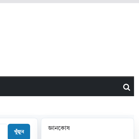
জ্ঞানকোষ
খুঁজুন