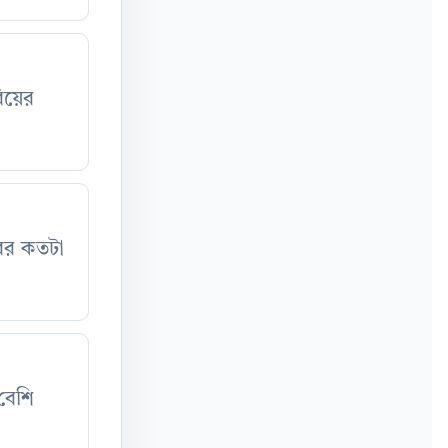
বিয়ের
রের কতটা
 বেশি