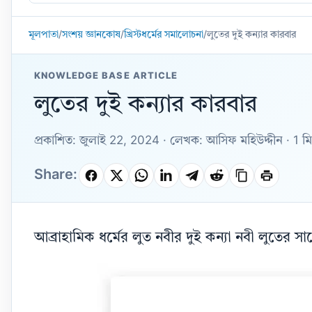
Knowledge
Base
মূলপাতা
/
সংশয় জ্ঞানকোষ
/
খ্রিস্টধর্মের সমালোচনা
/
লুতের দুই কন্যার কারবার
KNOWLEDGE BASE ARTICLE
লুতের দুই কন্যার কারবার
প্রকাশিত: জুলাই 22, 2024 · লেখক: আসিফ মহিউদ্দীন · 1 ম
Share:
আব্রাহামিক ধর্মের লুত নবীর দুই কন্যা নবী লুতের 