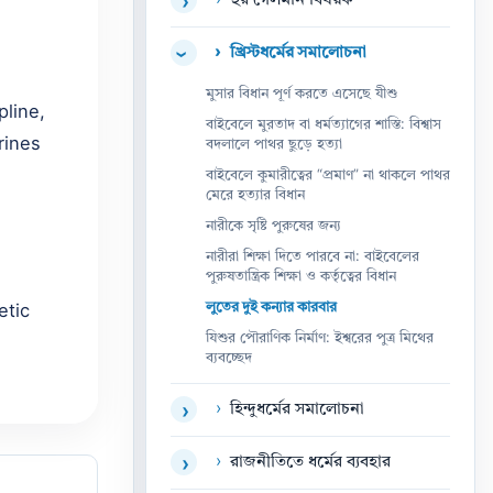
›
হুর গেলমান বিষয়ক
›
›
খ্রিস্টধর্মের সমালোচনা
›
মুসার বিধান পূর্ণ করতে এসেছে যীশু
pline,
বাইবেলে মুরতাদ বা ধর্মত্যাগের শাস্তি: বিশ্বাস
rines
বদলালে পাথর ছুড়ে হত্যা
বাইবেলে কুমারীত্বের “প্রমাণ” না থাকলে পাথর
মেরে হত্যার বিধান
নারীকে সৃষ্টি পুরুষের জন্য
নারীরা শিক্ষা দিতে পারবে না: বাইবেলের
পুরুষতান্ত্রিক শিক্ষা ও কর্তৃত্বের বিধান
লুতের দুই কন্যার কারবার
etic
যিশুর পৌরাণিক নির্মাণ: ইশ্বরের পুত্র মিথের
ব্যবচ্ছেদ
›
হিন্দুধর্মের সমালোচনা
›
›
রাজনীতিতে ধর্মের ব্যবহার
›