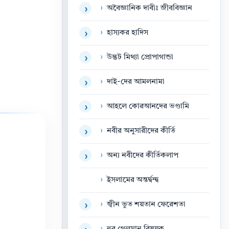
›
অবৈজ্ঞানিক দাবীঃ জীববিজ্ঞান
›
›
হাস্যকর হাদিস
›
›
উদ্ভট মিথ্যা প্রোপাগান্ডা
›
›
দাই-দের আমলনামা
›
›
আহলে কোরআনদের ভণ্ডামি
›
›
নবীর অনুসারীদের কীর্তি
›
›
অন্য নবীদের কীর্তিকলাপ
›
›
ইসলামের অন্তর্দ্বন্দ্ব
›
জ্বীন ভুত শয়তান ফেরেশতা
›