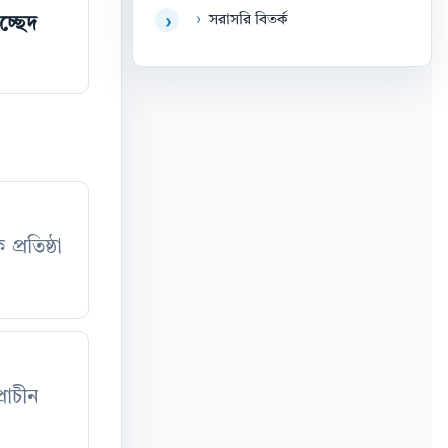
›
সরাসরি বিতর্ক
›
চ্ছেদ
্রতিষ্ঠা
রাচীন