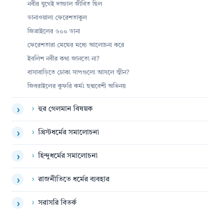
নবীর যুগেই দজ্জাল জীবিত ছিল
ডানাওয়ালা ফেরেশতাকুল
জিব্রাইলের ৬০০ ডানা
ফেরেশতারা মেঘের মধ্যে আলোচনা করে
ইবলিশ নবীর কথা জানতো না?
বাসাবাড়িতে ঢোকা সাপগুলো আসলে জ্বীন?
জিবরাইলের কুফরি কর্মঃ ছদ্মবেশী অভিনয়
›
হুর গেলমান বিষয়ক
›
›
খ্রিস্টধর্মের সমালোচনা
›
›
হিন্দুধর্মের সমালোচনা
›
›
রাজনীতিতে ধর্মের ব্যবহার
›
›
সরাসরি বিতর্ক
›