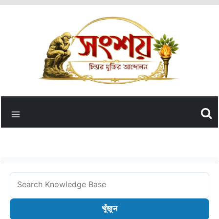
Skip
to
content
Search
Knowledge
খুঁজুন
Base