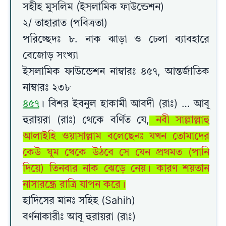
সহীহ মুসলিম (ইসলামিক ফাউন্ডেশন)
২/ তাহারাত (পবিত্রতা)
পরিচ্ছেদঃ ৮. নাক ঝাড়া ও ঢেলা ব্যাবহারে
বেজোড় সংখ্যা
ইসলামিক ফাউন্ডেশন নাম্বারঃ ৪৫৭, আন্তর্জাতিক
নাম্বারঃ ২৩৮
৪৫৭
। বিশর ইবনুল হাকামী আবদী (রাঃ) … আবূ
হুরায়রা (রাঃ) থেকে বর্ণিত যে,
নবী সাল্লাল্লাহু
আলাইহি ওয়াসাল্লাম বলেছেনঃ যখন তোমাদের
কেউ ঘূম থেকে উঠবে সে যেন প্রথমত (পানি
দিয়ে) তিনবার নাক ঝেড়ে নেয়। কারণ শয়তান
নাসারন্ধ্রে রাত্রি যাপন করে।
হাদিসের মানঃ সহিহ (Sahih)
বর্ণনাকারীঃ আবূ হুরায়রা (রাঃ)