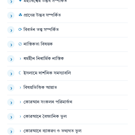
✦
মহাবিশ্বের উদ্ভব সম্পর্কিত
›
☘
প্রাণের উদ্ভব সম্পর্কিত
›
⟳
বিবর্তন তত্ত্ব সম্পর্কিত
›
⊘
নাস্তিকতা বিষয়ক
›
›
ধর্মহীন নিধার্মিক নাস্তিক
›
☾
ইসলামে দার্শনিক সমস্যাবলি
›
›
বিষয়ভিত্তিক আয়াত
›
›
কোরআন সংকলন পরিমার্জন
›
›
কোরআনে বৈজ্ঞানিক ভুল
›
›
কোরআনে ব্যাকরণ ও তথ্যগত ভুল
›