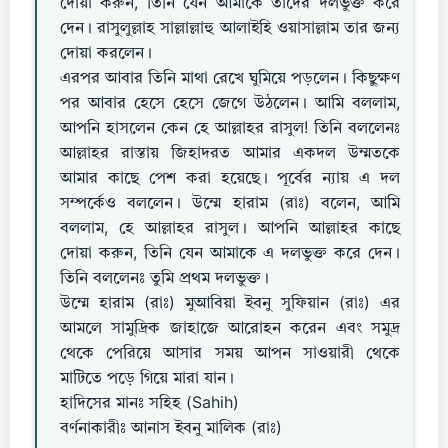
দোয়া করুন, তিনি যেন আমাকে তাদের দলভুক্ত করে
দেন। রাসুলুল্লাহ সাল্লাল্লাহু আলাইহি ওয়াসাল্লাম তার জন্য
দোয়া করলেন।
এরপর আবার তিনি মাথা রেখে ঘুমিয়ে পড়লেন। কিছুক্ষণ
পর আবার হেসে হেসে জেগে উঠলেন। আমি বললাম,
আপনি হাসলেন কেন হে আল্লাহর রাসুল! তিনি বললেনঃ
আল্লাহর রাস্তায় জিহাদরত আমার একদল উম্মতকে
আমার কাছে পেশ করা হয়েছে। পূর্বের ন্যায় এ দল
সম্পর্কেও বললেন। উম্মে হারাম (রাঃ) বলেন, আমি
বললাম, হে আল্লাহর রাসুল। আপনি আল্লাহর কাছে
দোয়া করুন, তিনি যেন আমাকে এ দলভুক্ত করে দেন।
তিনি বললেনঃ তুমি প্রথম দলভুক্ত।
উম্মে হারাম (রাঃ) মুআবিয়া ইবনু সুফিয়ান (রাঃ) এর
আমলে সামুদ্রিক জাহাজে আরোহন করেন এবং সমুদ্র
থেকে পেরিয়ে আসার সময় আপন সাওয়ারী থেকে
মাটিতে পড়ে গিয়ে মারা যান।
হাদিসের মানঃ সহিহ (Sahih)
বর্ণনাকারীঃ আনাস ইবনু মালিক (রাঃ)