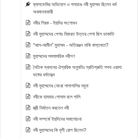
ব্লাসফেমির অভিযোগ ও পলায়নঃ নবী মুহাম্মদ ছিলেন ধর্ম
অবমাননাকারী
নবীর শিরক - ইহুদির সংশোধন
নবী মুহাম্মদের পেশাঃ হিজরত উত্তর পেশা ছিল ডাকাতি
“আল-আমীন” মুহাম্মদ - অতিরঞ্জন নাকি বাস্তবতা?
মুহাম্মদের সমসাময়িক নবীগণ
নৈতিক স্খলনের ঐশ্বরিক অনুমতিঃ প্রতিশ্রুতি শপথ ওয়াদা
ভঙ্গের ধর্মতত্ত্ব
নবী মুহাম্মদের নোংরা গালাগালির নমুনা
নবীকে হামযার গোলাম বলে গালি
স্ত্রী নির্যাতন করতেন নবী
নবী সম্পর্কে ইহুদিদের সমালোচনা
নবী মুহাম্মদের কি মৃগী রোগ ছিলেন?