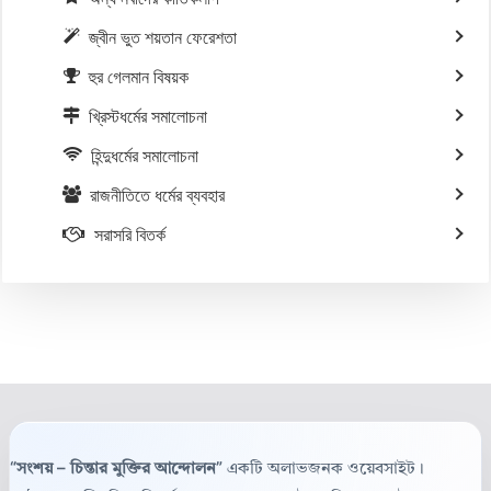
জ্বীন ভুত শয়তান ফেরেশতা
হুর গেলমান বিষয়ক
খ্রিস্টধর্মের সমালোচনা
হিন্দুধর্মের সমালোচনা
রাজনীতিতে ধর্মের ব্যবহার
সরাসরি বিতর্ক
“সংশয় – চিন্তার মুক্তির আন্দোলন”
একটি অলাভজনক ওয়েবসাইট।