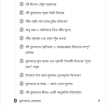
নবী ছিলেন পেটুক স্বভাবের
নবী মুহাম্মদের প্রবল ইহুদি বিদ্বেষ
নবীর প্রতি লাল চাদর চুরির অভিযোগ
আবু বকর ও আয়িশাকে নিয়ে নবীর সন্দেহ
নবীর প্রস্রাব এবং রক্ত-পুঁজ খাওয়া
নবী মুহাম্মদের প্রতিরক্ষা ও আক্রমণাত্মক জিহাদের সম্পূর্ণ
তালিকা
মুহাম্মদের জন্ম রহস্য এবং ধ্রুপদী ইসলামী ফিকহের ‘সুপ্ত
ভ্রূণ’ তত্ত্ব
ইসলামে ইসা বনাম মুহাম্মদঃ তুলনামূলক বিশ্লেষণ
মুহাম্মদের বংশধারা – আদম থেকে মুহাম্মদ
নবী মুহাম্মদের জীবনঃ একটি আনুমানিক টাইমলাইন
মুহাম্মদের মোজেজা