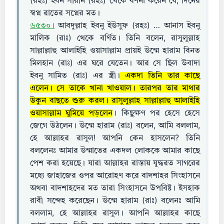
(রহঃ) ইবন সীরীন (রহঃ) থেকে বর্ণনা করেন যে, দিনের
স্বপ্ন রাতের সপ্নের মত।
৬৫৩০।
আবদুল্লাহ ইবনু ইউসুফ (রহঃ) … আনাস ইবনু
মালিক (রাঃ) থেকে বর্ণিত। তিনি বলেন, রাসুলুল্লাহ
সাল্লাল্লাহু আলাইহি ওয়াসাল্লাম প্রায়ই উম্মে হারাম বিনত
মিলহান (রাঃ) এর ঘরে যেতেন। আর সে ছিল উবাদা
ইবনু সামিত (রাঃ) এর স্ত্রী।
একদা তিনি তার কাছে
এলেন। সে তাকে খানা খাওয়াল। তারপর তার মাথার
উকুন বাছতে শুরু করল। রাসুলুল্লাহ সাল্লাল্লাহু আলাইহি
ওয়াসাল্লাম ঘুমিয়ে পড়লেন
। কিছুক্ষণ পর হেসে হেসে
জেগে উঠলেন। উম্মে হারাম (রাঃ) বলেন, আমি বললাম,
হে আল্লাহর রাসুল! আপনি কেন হাসলেন? তিনি
বললেনঃ আমার উম্মাতের একদল লোককে আমার কাছে
পেশ করা হয়েছে। যারা আল্লাহর রাস্তায় যুদ্ধরত সাগরের
মধ্যে জাহাজের ওপর আরোহণ করে বাদশাহর সিংহাসনে
অথবা বাদশাহদের মত তারা সিংহাসনে উপবিষ্ট। ইসহাক
রাবী সন্দেহ করেছেন। উম্মে হারাম (রাঃ) বলেনঃ আমি
বললাম, হে আল্লাহর রাসুল। আপনি আল্লাহর কাছে