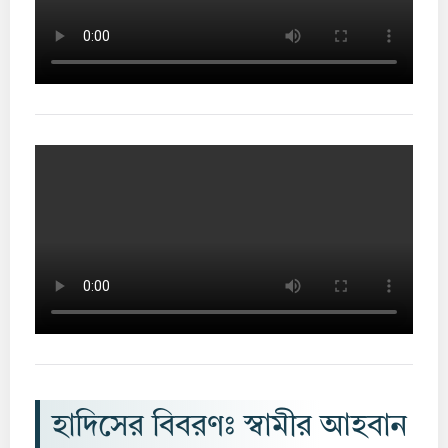
হাদিসের বিবরণঃ স্বামীর আহবান