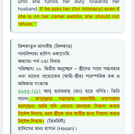
until she fulfills her duty towards her
husband.
If he asks her (for intimacy) even if
she is on her camel saddle, she should not
refuse.’ ”
মিশকাতুল মাসাবীহ (মিশকাত)
পাবলিশারঃ হাদিস একাডেমি
অধ্যায়ঃ পর্ব-১৩ঃ বিবাহ
পরিচ্ছদঃ ১০. দ্বিতীয় অনুচ্ছেদ – স্ত্রীদের সাথে সদ্ব্যবহার
এবং তাদের প্রত্যেকের (স্বামী-স্ত্রীর) পারস্পরিক হক ও
অধিকার সংক্রান্ত
৩২৫৫-(১৮)
আবূ হুরায়রাহ্ (রাঃ) হতে বর্ণিত। তিনি
বলেন,
রাসূলুল্লাহ সাল্লাল্লাহু আলাইহি ওয়াসাল্লাম
বলেছেনঃ আমি যদি কোনো মানবকে সিজদা করার
নির্দেশ দিতাম, তবে স্ত্রীকে তার স্বামীর জন্য সিজদা করার
নির্দেশ দিতাম।
(তিরমিযী)
হাদিসের মানঃ হাসান (Hasan)।