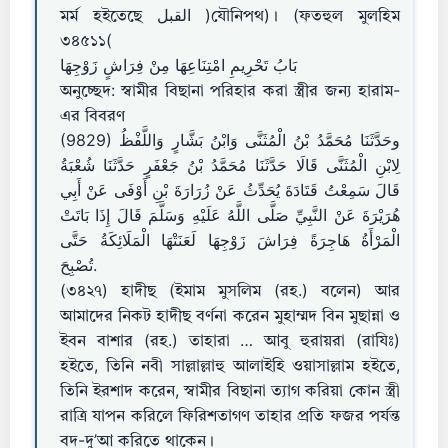
মর্ম হইতেছে القبل )যৌনিপথ)। (ফতহুল মুলহিম
৩৪৫১১(
بَابُ تَحْرِيمِ امْتِنَاعِهَا مِنْ فِرَاشٍ زَوْجِهَا
অনুচ্ছেদ: স্বামীর বিছানা পরিহার করা স্ত্রীর জন্য হারাম-
এর বিবরণ
(9829) وحَدَّثَنَا مُحَمَّدُ بْنُ الْمُثَنَّى وَابْنُ بَشَّارٍ وَاللَّفْظُ
لِابْنِ الْمُثَنَّى قَالَا حَدَّثَنَا مُحَمَّدُ بْنُ جَعْفَرٍ حَدَّثَنَا شُعْبَةُ
قَالَ سَمِعْتُ قَتَادَةَ يُحَدِّثُ عَنْ زُرَارَةَ بْنِ أَوْفَى عَنْ أَبِي
هُرَيْرَةَ عَنْ النَّبِيِّ صَلَّى اللَّهُ عَلَيْهِ وَسَلَّمَ قَالَ إِذَا بَاتَتْ
الْمَرْأَةُ هَاجِرَةً فِرَاشَ زَوْجِهَا لَعَنَتْهَا الْمَلَائِكَةُ حَتَّى
تُصْبِحَ.
(৩৪২৭) হাদীছ (ইমাম মুসলিম (রহ.) বলেন) আর
আমাদের নিকট হাদীছ বর্ণনা করেন মুহাম্মদ বিন মুছান্না ও
ইবন বাশার (রহ.) তাহারা … আবু হুরায়রা (রাযিঃ)
হইতে, তিনি নবী সাল্লাল্লাহু আলাইহি ওয়াসাল্লাম হইতে,
তিনি ইরশাদ করেন, স্বামীর বিছানা ত্যাগ করিয়া কোন স্ত্রী
রাত্রি যাপন করিলে ফিরিশতাগণ তাহার প্রতি ফজর পর্যন্ত
বদ-দু’আ করিতে থাকেন।