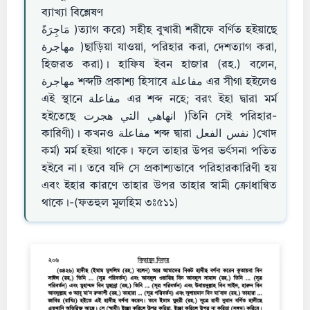
ব্যাখ্যা বিশ্লেষণ
مَاجِرَةً )ত্যাগ করে) সহীহ বুখারী শরীফে বর্ণিত হইয়াছে
مهاجرة )ছাড়িয়া যাওয়া, পরিহার করা, দেশত্যাগ করা,
হিজরত করা)। হাফিয ইবন হাজার (রহ.) বলেন,
مهاجرة শব্দটি প্রকাশ্য হিসাবে مفاعلة এর সীগা হইলেও
এই স্থানে مفاعلة এর শব্দ নহে; বরং ইহা দ্বারা মর্ম
হইতেছে انهاهي التي هجرت )তিনি সেই পরিহার-
কারিণী)। কখনও مفاعلة শব্দ দ্বারা نفس الفعل )খোদ
কর্ম) মর্ম হইয়া থাকে। ফলে তাহার উপর ভর্ৎসনা পতিত
হইবে না। তবে যদি সে প্রকাশ্যভাবে পরিহারকারিণী হয়
এবং ইহার কারণে তাহার উপর তাহার স্বামী ক্রোধান্বিত
থাকে।-(ফতহুল মুলহিম ৩ঃ৫১১)