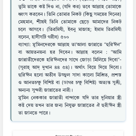
তুমি তাকে কষ্ট দিও না, (যদি কর) তবে আল্লাহ তোমাকে
ধ্বংস করবেন। তিনি তোমার নিকট (কিছু সময়ের দিনের)
মেহমান, শীঘ্রই তিনি তোমাকে ছেড়ে আমাদের নিকট
চলে আসবে। (তিরমিযী, ইবনু মাজাহ; ইমাম তিরমিযী
বলেন, হাদীসটি গরীব) ৫০০
ব্যাখ্যা: মু’মিনদেরকে আল্লাহ তা’আলা জান্নাতে “হুরি’ঈন”
বা আয়তনয়না হর দিবেন। আল্লাহ বলেন : “আমি
জান্নাতীদেরকে হরি’ঈনদের সাথে জোড়া মিলিয়ে দিবো”-
(সূরাহ্ আদ্‌ দুখান ৪৪ ৫৪)। অর্থাৎ বিয়ে দিয়ে দিবো।
হুরি’ঈন হলো অতীব উজ্জ্বল সাদা কালো মিশ্রিত, প্রশস্ত
ও আনতচক্ষু বিশিষ্ট বা (ডাগর চক্ষু বিশিষ্ট) অত্যন্ত সুশ্রী,
অন্যন্য সুন্দরী জান্নাতের নারী।
মু’মিন নেককার জান্নাতী বান্দাকে যদি তার দুনিয়ার স্ত্রী
কষ্ট দেয় তখন তার জন্য নিযুক্ত জান্নাতের ঐ হুরী’ঈন স্ত্রী
তা জানতে পারে।