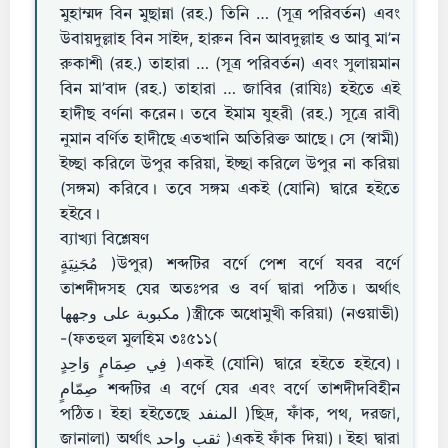
মুহাম্মদ বিন মুছান্না (রহ.) তিনি … (সূত্র পরিবর্তন) এবং
উবায়দুল্লাহ বিন সাইদ, হারুন বিন আবদুল্লাহ ও আবু মা’ন
রুকাশী (রহ.) তাহারা … (সূত্র পরিবর্তন) এবং সুলায়মান
বিন মা’বাদ (রহ.) তাহারা … জাবির (রাযিঃ) হইতে এই
হাদীছ বর্ণনা করেন। তবে ইমাম যুহরী (রহ.) সূত্রে রাবী
নুমান বর্ণিত হাদীছে এতখানি অতিরিক্ত আছে। সে (স্বামী)
ইচ্ছা করিলে উপুর করিয়া, ইচ্ছা করিলে উপুর না করিয়া
(সঙ্গম) করিবে। তবে সঙ্গম একই (যোনি) দ্বারে হইতে
হইবে।
ব্যাখ্যা বিশ্লেষণ
مُجَنِيَةٍ )উপুর) শব্দটির বর্ণে পেশ বর্ণে যবর বর্ণে
তাশদীদসহ যের অতঃপর ও বর্ণ দ্বারা পঠিত। অর্থাৎ
مكبوبة على وجهها )স্ত্রীকে অধোমুখী করিয়া) (নওয়াভী)
-(ফতহুল মুলহিম ৩ঃ৫১১(
فِي صِمَامٍ وَاحِدٍ )একই (যোনি) দ্বারে হইতে হইবে)।
صِمّامٍ শব্দটির এ বর্ণে যের এবং বর্ণে তাশদীদবিহীন
পঠিত। ইহা হইতেছে المنفد )ছিদ্র, ফাঁক, পথ, দরজা,
জানালা) অর্থাৎ ثقب واحد )একই ফাঁক দিয়া)। ইহা দ্বারা