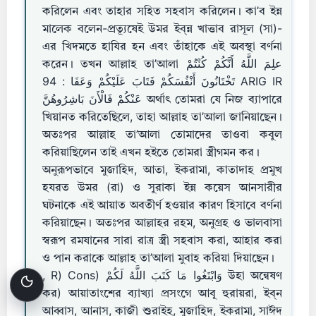
করিলেন এবং তাহার সহিত সহবাস করিলেন। কা’ব ইন্ন
মালেক বলেন-প্রত্যূষেই উমর ইব্‌ন্ন খাত্তাব রাসূল (সা)-
এর খিদমতে হাযির হন এবং তাঁহাকে এই অবস্থা বর্ণনা
করেন। তখন আল্লাহ তা’আলা علِمَ اللَّهُ أَنَّكُمْ كُنْتُمْ
تَخْتَانُونَ أَنْفُسَكُمْ فَتَابَ عَلَيْكُمْ وَعَفَا : 94 ARIG IR
عَنْكُمْ فَالْأَنَ بَاشِرُوهُنَّ অর্থাৎ তোমরা যে নিজ ব্যাপারে
খিয়ানত করিতেছিলে, তাহা আল্লাহ তা’আলা জানিয়াছেন।
অতঃপর আল্লাহ তা’আলা তোমাদের তাওবা কবুল
করিয়াছিলেন তাই এখন হইতে তোমরা স্ত্রীগমন কর।
অনুরূপভাবে মুজাহিদ, আতা, ইকরামা, কাতাদাহ প্রমুখ
হযরত উমর (রা) ও সুরাকা ইন্ন কয়েস আনসারীর
ঘটনাকে এই আয়াত অবতীর্ণ হওয়ার কারণ হিসাবে বর্ণনা
করিয়াছেন। অতঃপর আল্লাহর রহম, অনুগ্রহ ও ভালবাসা
স্বরূপ রমযানের সারা রাত্র স্ত্রী সহবাস করা, আহার করা
ও পান করাকে আল্লাহ তা’আলা মুবাহ করিয়া দিয়াছেন।
, R) Cons) وَابْتَغُوا مَا كَتَبَ اللَّهُ لَكُمْ উহা অন্বেষণ
কর) আয়াতাংশের ব্যাখ্যা প্রসংগে আবূ হুরায়রা, ইব্‌ন
আব্বাস, আনাস, কাজী শুরাইহ, মুজাহিদ, ইকরামা, সাঈদ