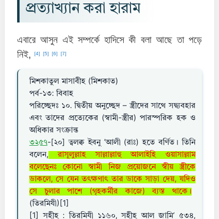
প্রত্যাখ্যান করা হারাম
এবারে আসুন এই সম্পর্কে হাদিসে কী বলা আছে তা পড়ে
নিই,
[4]
[5]
[6]
[7]
মিশকাতুল মাসাবীহ (মিশকাত)
পর্ব-১৩: বিবাহ
পরিচ্ছেদঃ ১০. দ্বিতীয় অনুচ্ছেদ – স্ত্রীদের সাথে সদ্ব্যবহার
এবং তাদের প্রত্যেকের (স্বামী-স্ত্রীর) পারস্পরিক হক ও
অধিকার সংক্রান্ত
৩২৫৭
-[২০] ত্বলক্ব ইবনু ’আলী (রাঃ) হতে বর্ণিত। তিনি
বলেন,
রাসূলুল্লাহ সাল্লাল্লাহু আলাইহি ওয়াসাল্লাম
বলেছেনঃ কোনো স্বামী নিজ প্রয়োজনে স্বীয় স্ত্রীকে
ডাকলে, সে যেন তৎক্ষণাৎ তার ডাকে সাড়া দেয়, যদিও
সে চুলার পাশে (গৃহকর্মীর কাজে) ব্যস্ত থাকে।
(তিরমিযী)[1]
[1] সহীহ : তিরমিযী ১১৬০, সহীহ আল জামি‘ ৫৩৪,