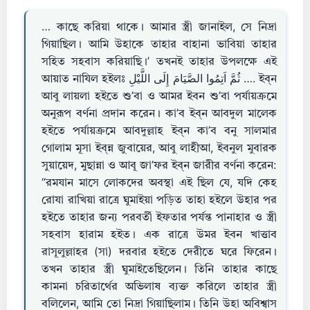
… কাছে করিয়া থাকে। আমার স্ত্রী জানাইল, সে নিদ্রা
গিয়াছিল। আমি উহাকে তাহার বাহানা ভাবিয়া তাহার
সহিত সহবাস করিয়াছি।’ তখনই তাহার উপলক্ষে এই
আয়াত নাযিল হইলঃ ثُمَّ اَتِمُوا الصَّيَامَ إِلَى اللَّيْلِ …. ইব্‌ন
আবু লায়লা হইতে শু’বা ও আমর ইবন শু’বা পর্যায়ক্রমে
অনুরূপ বর্ণনা প্রদান করেন। কা’ব ইব্‌ন আবদুল মালেক
হইতে পর্যায়ক্রমে আবদুল্লাহ ইব্‌ন কা’ব বনু সালমার
গোলাম মূসা ইব্‌ন্ন জুবায়ের, আবু লাহীআ, ইবনুল মুবারক
সুয়ায়েদ, মুছান্না ও আবূ জা’ফর ইব্‌ন জারীর বর্ণনা করেন:
“রমযান মাসে লোকদের অবস্থা এই ছিল যে, যদি কেহ
রোযা রাখিয়া রাত্রে ঘুমাইয়া পড়িত তাহা হইলে উহার পর
হইতে তাহার জন্য পরবর্তী ইফতার পর্যন্ত পানাহার ও স্ত্রী
সহবাস হারাম হইত। এক রাত্রে উমর ইবন খাত্তাব
রাসূলুল্লাহর (সা) দরবার হইতে দেরীতে ঘরে ফিরেন।
তখন তাহার স্ত্রী ঘুমাইতেছিলেন। তিনি তাহার কাছে
কামনা চরিতার্থের অভিলাষ ব্যক্ত করিলে তাহার স্ত্রী
বলিলেন, আমি তো নিদ্রা গিয়াছিলাম। তিনি উহা অবিশ্বাস