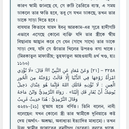
কারণ স্বামী জানছে যে, সে রুটি তৈরিতে ব্যস্ত, এ সময়
ডাকলে তার ক্ষতি হবে, তবু সে যখন ডাকছে, তখন তার
ডাকে সাড়া দিতে হবে।
বাযযার কিতাবে যায়দ ইবনু আরকাম-এর সূত্রে হাদীসটি
এভাবে এসেছে কোনো ব্যক্তি যদি তার স্ত্রীকে স্বীয়
বিছানায় আহ্বান করে সে যেন (সাথে সাথে) তার ডাকে
সাড়া দেয়, যদি সে জাঁতার খিলের উপরও বসা থাকে।
(মিরকাতুল মাফাতীহ; তুহফাতুল আহওয়াযী ৪র্থ খণ্ড, হাঃ
১১৬০)
٣٢٥٨ – [٢١] وَعَنْ مُعَادٍ عَنِ النَّبِيِّ ﷺ قَالَ: «لَا تُؤْذِي
امْرَأَةٌ زَوْجَهَا فِي الدُّنْيَا إِلَّا قَالَتْ زَوْجَتُهُ مِنَ الْحُورِ
الْعِينِ : لَا تُؤْذِيهِ قَاتَلَكِ اللهُ فَإِنَّمَا هُوَ عِنْدَكِ دَخِيلٌ
يُوشِكُ أَنْ يُفَارِ قَكِ إِلَيْنَا» . رَوَاهُ التَّرْمِذِيُّ وَابْنُ مَاجَهُ
وَقَالَ التَّرْمِذِيُّ : هُذَا حَدِيثٌ غَرِيبٌ
৩২৫৮-[২১] মু’আয হতে বর্ণিত। তিনি বলেন, নাবী
বলেছেন: যখন কোনো স্ত্রী তার স্বামীকে দুনিয়াতে কষ্ট
দেয় (অর্থাৎ- অশ্রদ্ধা, অবাধ্যতা ইত্যাদির মাধ্যমে)। তখন
উক্ত স্বামীর জান্নাতের রমণীগণ (হুরেরা) বলতে থাকে,