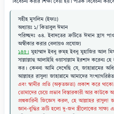
বিবেচনা করার শিক্ষা দেয়া হয়। পাঠক বিবেচনা করব
সহীহ মুসলিম (ইফাঃ)
অধ্যায়ঃ ১/ কিতাবুল ঈমান
পরিচ্ছদঃ ৩৪. ইবাদতের ত্রুটিতে ঈমান হ্রাস পাও
অস্বীকার করার বেলায়ও প্রযোজ্য
১৪৫।
মুহাম্মাদ ইবনু রুম্হ ইবনু মুহাজির আল মিস
সাল্লাল্লাহু আলাইহি ওয়াসাল্লাম ইরশাদ করেনঃ
কর। কেননা আমি দেখেছি যে, জাহান্নামের অধিব
আল্লাহর রাসুল! জাহান্নামে আমাদের সংখ্যাগরিষ
এবং স্বামীর প্রতি (অকৃতজ্ঞতা) প্রকাশ করে থা
তোমাদের চেয়ে প্রভাব বিস্তারকারী আর কাউকে 
প্রশ্নকারিনী জিজ্ঞেস করল, হে আল্লাহর রাসুল!
জ্ঞান-বুদ্ধির ক্রটি হলো দু-জন স্ত্রীলোকের সাক্ষ্