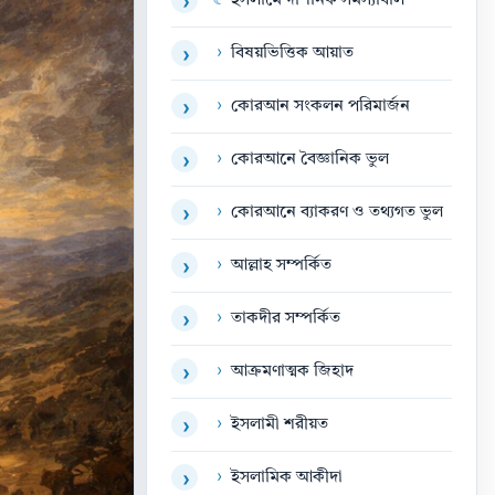
☾
ইসলামে দার্শনিক সমস্যাবলি
›
›
বিষয়ভিত্তিক আয়াত
›
›
কোরআন সংকলন পরিমার্জন
›
›
কোরআনে বৈজ্ঞানিক ভুল
›
›
কোরআনে ব্যাকরণ ও তথ্যগত ভুল
›
›
আল্লাহ সম্পর্কিত
›
›
তাকদীর সম্পর্কিত
›
›
আক্রমণাত্মক জিহাদ
›
›
ইসলামী শরীয়ত
›
›
ইসলামিক আকীদা
›