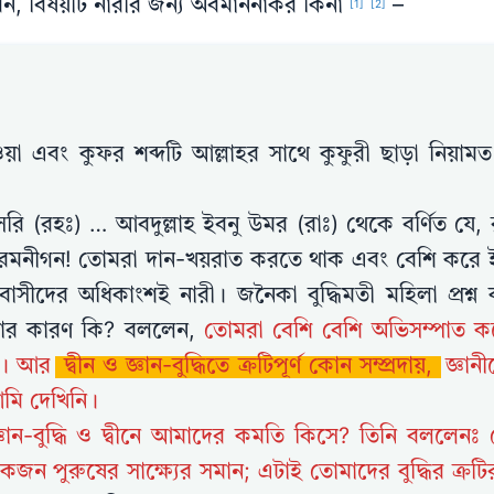
েন, বিষয়টি নারীর জন্য অবমাননাকর কিনা
–
[1]
[2]
য়া এবং কুফর শব্দটি আল্লাহর সাথে কুফুরী ছাড়া নিয়াম
রি (রহঃ) … আবদুল্লাহ ইবনু উমর (রাঃ) থেকে বর্ণিত যে, রা
 হে রমনীগন! তোমরা দান-খয়রাত করতে থাক এবং বেশি করে ই
াসীদের অধিকাংশই নারী। জনৈকা বুদ্ধিমতী মহিলা প্রশ্ন
্ঠতার কারণ কি? বললেন,
তোমরা বেশি বেশি অভিসম্পাত ক
কো। আর
দ্বীন ও জ্ঞান-বুদ্ধিতে ক্রটিপূর্ণ কোন সম্প্রদায়,
জ্ঞান
আমি দেখিনি।
 জ্ঞান-বুদ্ধি ও দ্বীনে আমাদের কমতি কিসে? তিনি বললেনঃ
য একজন পুরুষের সাক্ষ্যের সমান; এটাই তোমাদের বুদ্ধির ক্রটি