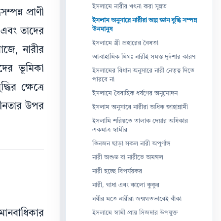
ইসলামে নারীর খৎনা করা সুন্নত
পন্ন প্রাণী
ইসলাম অনুসারে নারীরা অল্প জ্ঞান বুদ্ধি সম্পন্ন
উনমানুষ
া এবং তাদের
ইসলামে স্ত্রী প্রহারের বৈধতা
াজে, নারীর
আব্রাহামিক মিথঃ নারীই সমস্ত দুর্দশার কারণ
দের ভূমিকা
ইসলামের বিধান অনুসারে নারী নেতৃত্ব দিতে
পারবে না
ির ক্ষেত্রে
ইসলামে বৈবাহিক ধর্ষণের অনুমোদন
াধীনতার উপর
ইসলাম অনুসারে নারীরা অধিক জাহান্নামী
ইসলামি শরিয়তে তালাক দেয়ার অধিকার
একমাত্র স্বামীর
তিনজন ছাড়া সকল নারী অপূর্ণাঙ্গ
নারী অশুভ বা নারীতে অমঙ্গল
নারী হচ্ছে বিপর্যয়কর
নারী, গাধা এবং কালো কুকুর
নবীর মতে নারীরা জন্মগতভাবেই বাঁকা
য মানবাধিকার
ইসলামে স্বামী প্রায় সিজদার উপযুক্ত