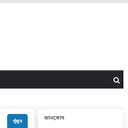
জ্ঞানকোষ
খুঁজুন