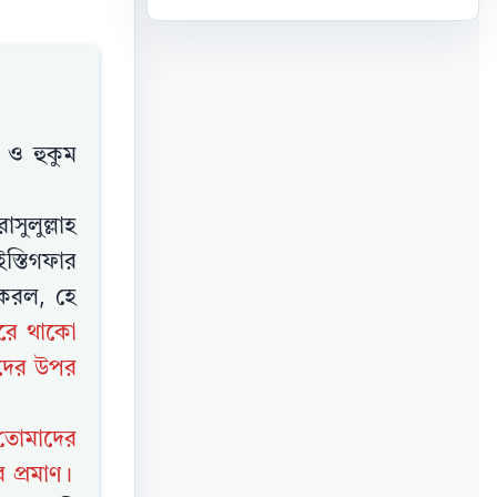
ত ও হুকুম
সুলুল্লাহ
স্তিগফার
 করল, হে
রে থাকো
ীদের উপর
 তোমাদের
র প্রমাণ।