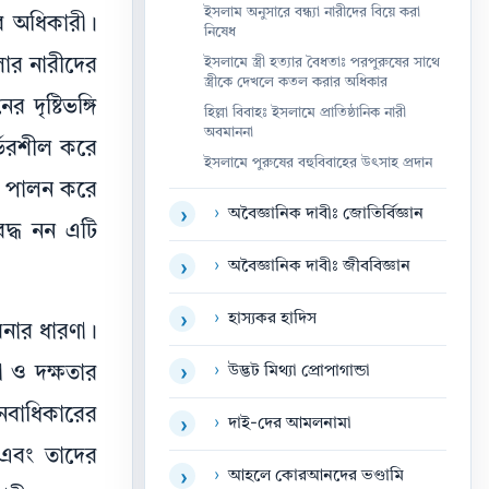
ইসলাম অনুসারে বন্ধ্যা নারীদের বিয়ে করা
র অধিকারী।
নিষেধ
ইসলামে স্ত্রী হত্যার বৈধতাঃ পরপুরুষের সাথে
লোর নারীদের
স্ত্রীকে দেখলে কতল করার অধিকার
 দৃষ্টিভঙ্গি
হিল্লা বিবাহঃ ইসলামে প্রাতিষ্ঠানিক নারী
অবমাননা
র্ভরশীল করে
ইসলামে পুরুষের বহুবিবাহের উৎসাহ প্রদান
িকা পালন করে
›
অবৈজ্ঞানিক দাবীঃ জোতির্বিজ্ঞান
›
বদ্ধ নন এটি
›
অবৈজ্ঞানিক দাবীঃ জীববিজ্ঞান
›
›
হাস্যকর হাদিস
›
বনার ধারণা।
›
উদ্ভট মিথ্যা প্রোপাগান্ডা
া ও দক্ষতার
›
নবাধিকারের
›
দাই-দের আমলনামা
›
, এবং তাদের
›
আহলে কোরআনদের ভণ্ডামি
›