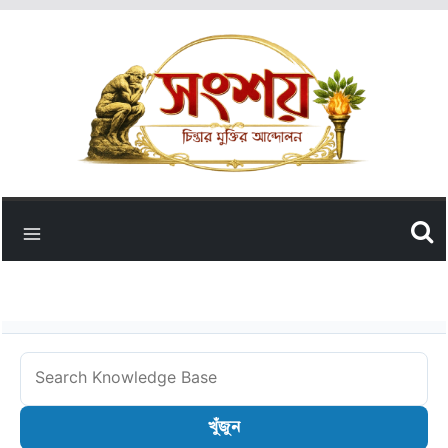
Skip
to
content
Search
Knowledge
খুঁজুন
Base