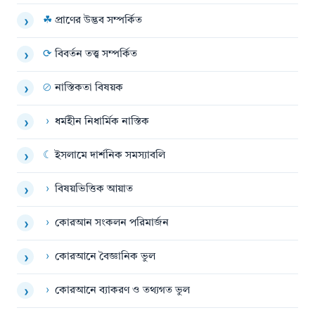
☘
প্রাণের উদ্ভব সম্পর্কিত
›
⟳
বিবর্তন তত্ত্ব সম্পর্কিত
›
⊘
নাস্তিকতা বিষয়ক
›
›
ধর্মহীন নিধার্মিক নাস্তিক
›
☾
ইসলামে দার্শনিক সমস্যাবলি
›
›
বিষয়ভিত্তিক আয়াত
›
›
কোরআন সংকলন পরিমার্জন
›
›
কোরআনে বৈজ্ঞানিক ভুল
›
›
কোরআনে ব্যাকরণ ও তথ্যগত ভুল
›