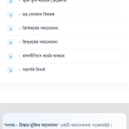
›
জ্বীন ভুত শয়তান ফেরেশতা
›
›
হুর গেলমান বিষয়ক
›
›
খ্রিস্টধর্মের সমালোচনা
›
›
হিন্দুধর্মের সমালোচনা
›
›
রাজনীতিতে ধর্মের ব্যবহার
›
›
সরাসরি বিতর্ক
›
“সংশয় – চিন্তার মুক্তির আন্দোলন”
একটি অলাভজনক ওয়েবসাইট।