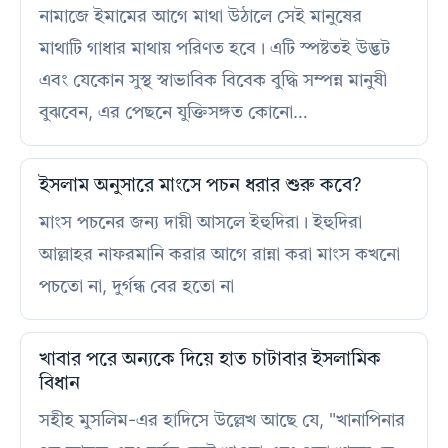
নামাজে ইমামের আগে মাথা উঠালে সেই মানুষের
মাথাটি গাধার মাথায় পরিণত হবে। এটি স্পষ্টতই উদ্ভট
এবং যেকোন সুস্থ স্বাভাবিক বিবেক বুদ্ধি সম্পন্ন মানুষী
বুঝবেন, এর পেছনে যুক্তিসঙ্গত কোনো…
ইসলাম অনুসারে মাংসে পচন ধরার শুরু কবে?
মাংস পচনের জন্য দায়ী আসলে ইহুদিরা। ইহুদিরা
আল্লাহর নাফরমানি করার আগে রান্না করা মাংস কখনো
পচতো না, দুর্গন্ধ বের হতো না
খাবার পরে অন্যকে দিয়ে হাত চাটাবার ইসলামিক
বিধান
সহীহ মুসলিম-এর হাদিসে উল্লেখ আছে যে, "খানাপিনার