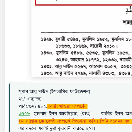
সুনান আবূ দাউদ (ইসলামিক ফাউন্ডেশন)
২১/ খাদ্যদ্রব্য
পরিচ্ছেদঃ ৪৮২.
বেজী খাওয়া সম্পর্কে।
৩৭৫৮
. মুহাম্মদ ইবন আবদিল্লাহ (রহঃ) …. জাবির ইবন আবদ
ওয়াসাল্লাম-কে বেজী সম্পর্কে জিজ্ঞাসা করি। তিনি বলেনঃ এট
এর বদলে একটি দুম্বা কুরবানী করতে হবে।