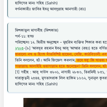
হাদিসের মানঃ সহিহ (Sahih)
বর্ণনাকারীঃ জাবির ইবনু আবদুল্লাহ আনসারী (রাঃ)
মিশকাতুল মাসাবীহ (মিশকাত)
পর্ব-১১: হজ্জ
পরিচ্ছেদঃ ১২. দ্বিতীয় অনুচ্ছেদ – মুহরিম ব্যক্তির শিকার করা
২৭০৩
-[৮] ’আবদুর রহমান ইবনু আবূ ’আম্মার (রহঃ) হতে বর্ণি
ধারালো নখ ও হিংস্র দাঁতবিশিষ্ট হায়েনা, বেজি, কাঠবিড়ালী এব
তিনি বললেন, হ্যাঁ। আমি জিজ্ঞেস করলাম,
তবে যবু’ কি খাওয়া 
সাল্লাল্লাহু আলাইহি ওয়াসাল্লাম হতে শুনেছেন? তিনি বললেন, হ্যা
[1] সহীহ : আবূ দাঊদ ৩৮০১, নাসায়ী ২৮৩৬, তিরমিযী ৮৫১, ম
দারাকুত্বনী ২৫৪৪, মুসতাদরাক লিল হাকিম ১৬৬২, সুনানুল কুবরা
হাদিসের মানঃ সহিহ (Sahih)