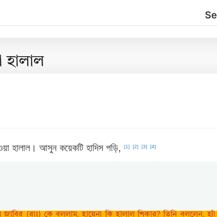
া হালাল
 খাওয়া হালাল। আসুন কয়েকটি হাদিস পড়ি,
[1]
[2]
[3]
[4]
জাবির (রাঃ) কে বললাম, হায়েনা কি হালাল শিকার? তিনি বললেন, হ্যা