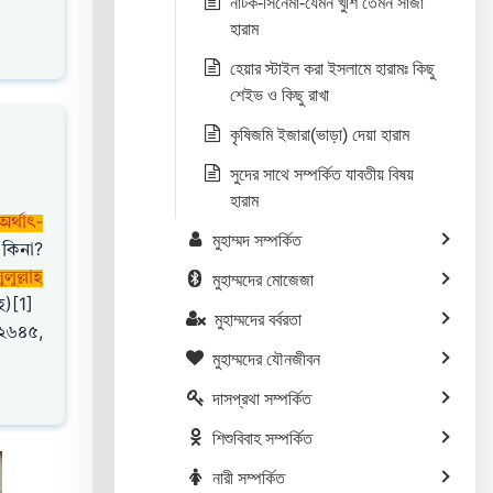
নাটক-সিনেমা-যেমন খুশি তেমন সাজা
হারাম
হেয়ার স্টাইল করা ইসলামে হারামঃ কিছু
শেইভ ও কিছু রাখা
কৃষিজমি ইজারা(ভাড়া) দেয়া হারাম
সুদের সাথে সম্পর্কিত যাবতীয় বিষয়
হারাম
অর্থাৎ-
মুহাম্মদ সম্পর্কিত
ী কিনা?
ুল্লাহ
মুহাম্মদের মোজেজা
হ)[1]
মুহাম্মদের বর্বরতা
 ২৬৪৫,
মুহাম্মদের যৌনজীবন
দাসপ্রথা সম্পর্কিত
শিশুবিবাহ সম্পর্কিত
নারী সম্পর্কিত