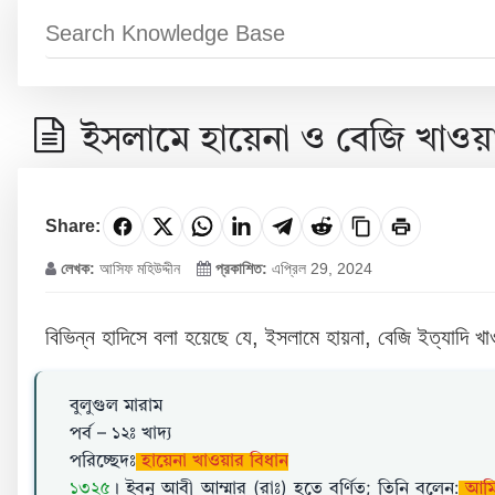
ইসলামে হায়েনা ও বেজি খাওয়
Share:
লেখক:
আসিফ মহিউদ্দীন
প্রকাশিত:
এপ্রিল 29, 2024
বিভিন্ন হাদিসে বলা হয়েছে যে, ইসলামে হায়না, বেজি ইত্যাদি
বুলুগুল মারাম
পর্ব – ১২ঃ খাদ্য
পরিচ্ছেদঃ
হায়েনা খাওয়ার বিধান
১৩২৫
। ইবনু আবী আম্মার (রাঃ) হতে বর্ণিত; তিনি বলেন:
আমি 