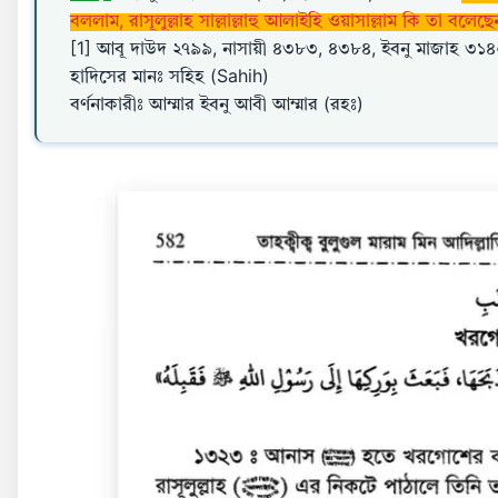
বললাম, রাসূলুল্লাহ সাল্লাল্লাহু আলাইহি ওয়াসাল্লাম কি তা বলেছে
[1] আবূ দাউদ ২৭৯৯, নাসায়ী ৪৩৮৩, ৪৩৮৪, ইবনু মাজাহ ৩১
হাদিসের মানঃ সহিহ (Sahih)
বর্ণনাকারীঃ আম্মার ইবনু আবী আম্মার (রহঃ)