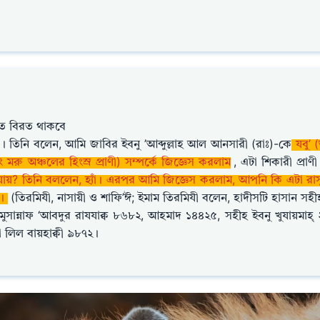
 হতে বিরত থাকবে
ত। তিনি বলেন, আমি জাবির ইবনু ’আব্দুল্লাহ আল আনসারী (রাঃ)-কে
যবু’ (
ং মরু অঞ্চলের হিংস্র প্রাণী) সম্পর্কে জিজ্ঞেস করলাম
, এটা শিকারী প্রাণ
যায়? তিনি বললেন, হ্যাঁ। এরপর আমি জিজ্ঞেস করলাম, আপনি কি এটা রাসুল
ঁ।
(তিরমিযী, নাসায়ী ও শাফি’ঈ; ইমাম তিরমিযী বলেন, হাদীসটি হাসান সহী
ুসান্নাফ ‘আবদুর রাযযাক্ব ৮৬৮২, আহমাদ ১৪৪২৫, সহীহ ইবনু খুযায়মাহ্
 লিল বায়হাক্বী ৯৮৭২।