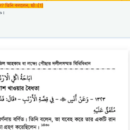
ন? তিনি বললেন, হ্যাঁ।[1]
৪০।