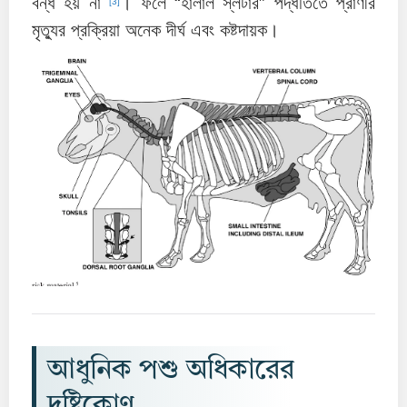
বন্ধ হয় না
। ফলে “হালাল স্লটার” পদ্ধতিতে প্রাণীর
[3]
মৃত্যুর প্রক্রিয়া অনেক দীর্ঘ এবং কষ্টদায়ক।
আধুনিক পশু অধিকারের
দৃষ্টিকোণ