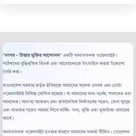
“সংশয় – চিন্তার মুক্তির আন্দোলন”
একটি অলাভজনক ওয়েবসাইট।
পাঠকদের বুদ্ধিবৃত্তিক বিতর্ক এবং আলোচনাকে উৎসাহিত করার উদ্দেশ্যে
তৈরি করা।
বাঙলাদেশ সরকার কর্তৃক ইতিমধ্যে আমাদের অনেক লেখক এবং গোটা
ওয়েবসাইটই নিষিদ্ধ ঘোষিত হয়েছে। যা আমাদের জন্য গর্বের, সম্মানের এবং
আনন্দের। অসংখ্য আক্রমণ এবং রাজনৈতিক নির্যাতনের পরেও, জেল জুলুম
এবং মামলার পরেও আমরা লিখে যাচ্ছি- সত্য, যুক্তি এবং মুক্তচিন্তা প্রসারের
স্বার্থে।
অলাভজনক ওয়েবসাইট হওয়ার কারণে আমাদের সামর্থ্য সীমিত। ডোনেশন