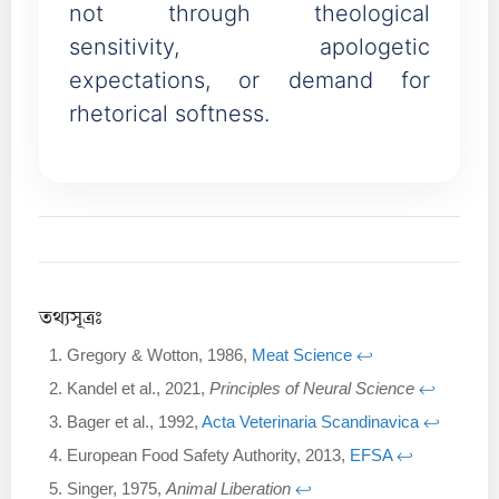
not through theological
sensitivity, apologetic
expectations, or demand for
rhetorical softness.
তথ্যসূত্রঃ
Gregory & Wotton, 1986,
Meat Science
↩︎
Kandel et al., 2021,
Principles of Neural Science
↩︎
Bager et al., 1992,
Acta Veterinaria Scandinavica
↩︎
European Food Safety Authority, 2013,
EFSA
↩︎
Singer, 1975,
Animal Liberation
↩︎