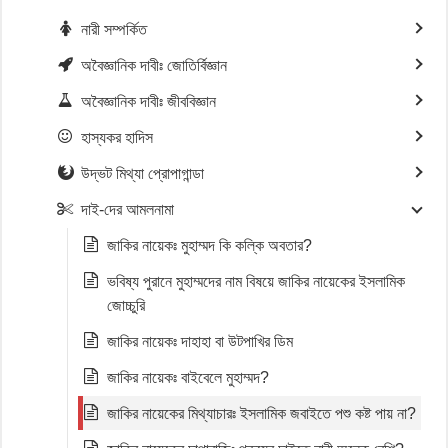
নারী সম্পর্কিত
অবৈজ্ঞানিক দাবীঃ জোতির্বিজ্ঞান
অবৈজ্ঞানিক দাবীঃ জীববিজ্ঞান
হাস্যকর হাদিস
উদ্ভট মিথ্যা প্রোপাগান্ডা
দাই-দের আমলনামা
জাকির নায়েকঃ মুহাম্মদ কি কল্কি অবতার?
ভবিষ্য পুরানে মুহাম্মদের নাম বিষয়ে জাকির নায়েকের ইসলামিক
জোচ্চুরি
জাকির নায়েকঃ দাহাহা বা উটপাখির ডিম
জাকির নায়েকঃ বাইবেলে মুহাম্মদ?
জাকির নায়েকের মিথ্যাচারঃ ইসলামিক জবাইতে পশু কষ্ট পায় না?