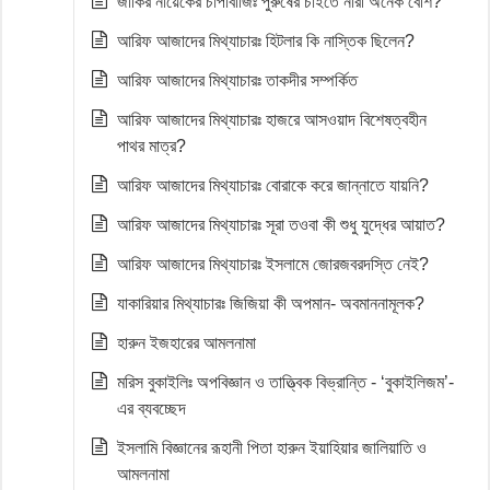
জাকির নায়েকের চাপাবাজিঃ পুরুষের চাইতে নারী অনেক বেশি?
আরিফ আজাদের মিথ্যাচারঃ হিটলার কি নাস্তিক ছিলেন?
আরিফ আজাদের মিথ্যাচারঃ তাকদীর সম্পর্কিত
আরিফ আজাদের মিথ্যাচারঃ হাজরে আসওয়াদ বিশেষত্বহীন
পাথর মাত্র?
আরিফ আজাদের মিথ্যাচারঃ বোরাকে করে জান্নাতে যায়নি?
আরিফ আজাদের মিথ্যাচারঃ সূরা তওবা কী শুধু যুদ্ধের আয়াত?
আরিফ আজাদের মিথ্যাচারঃ ইসলামে জোরজবরদস্তি নেই?
যাকারিয়ার মিথ্যাচারঃ জিজিয়া কী অপমান- অবমাননামূলক?
হারুন ইজহারের আমলনামা
মরিস বুকাইলিঃ অপবিজ্ঞান ও তাত্ত্বিক বিভ্রান্তি - ‘বুকাইলিজম’-
এর ব্যবচ্ছেদ
ইসলামি বিজ্ঞানের রূহানী পিতা হারুন ইয়াহিয়ার জালিয়াতি ও
আমলনামা