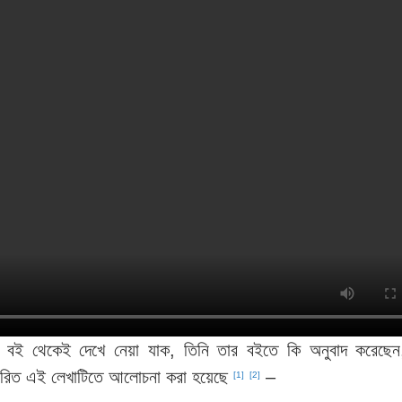
িত বই থেকেই দেখে নেয়া যাক, তিনি তার বইতে কি অনুবাদ করেছেন
্তারিত এই লেখাটিতে আলোচনা করা হয়েছে
–
[1]
[2]