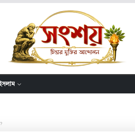
ইসলাম
ক?