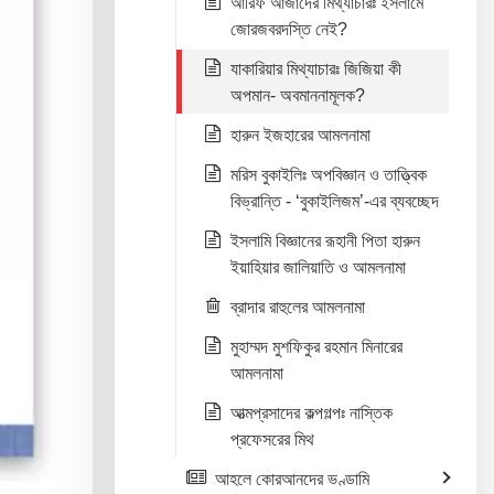
আরিফ আজাদের মিথ্যাচারঃ ইসলামে
জোরজবরদস্তি নেই?
যাকারিয়ার মিথ্যাচারঃ জিজিয়া কী
অপমান- অবমাননামূলক?
হারুন ইজহারের আমলনামা
মরিস বুকাইলিঃ অপবিজ্ঞান ও তাত্ত্বিক
বিভ্রান্তি - ‘বুকাইলিজম’-এর ব্যবচ্ছেদ
ইসলামি বিজ্ঞানের রূহানী পিতা হারুন
ইয়াহিয়ার জালিয়াতি ও আমলনামা
ব্রাদার রাহুলের আমলনামা
মুহাম্মদ মুশফিকুর রহমান মিনারের
আমলনামা
আত্মপ্রসাদের কল্পগল্পঃ নাস্তিক
প্রফেসরের মিথ
আহলে কোরআনদের ভণ্ডামি