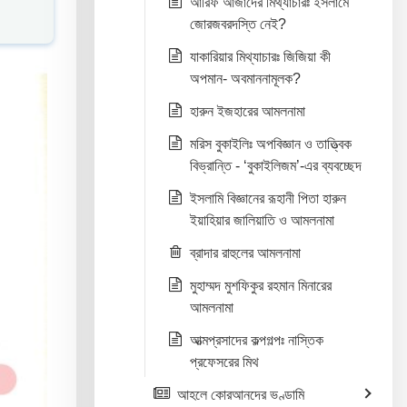
আরিফ আজাদের মিথ্যাচারঃ ইসলামে
জোরজবরদস্তি নেই?
যাকারিয়ার মিথ্যাচারঃ জিজিয়া কী
অপমান- অবমাননামূলক?
হারুন ইজহারের আমলনামা
মরিস বুকাইলিঃ অপবিজ্ঞান ও তাত্ত্বিক
বিভ্রান্তি - ‘বুকাইলিজম’-এর ব্যবচ্ছেদ
ইসলামি বিজ্ঞানের রূহানী পিতা হারুন
ইয়াহিয়ার জালিয়াতি ও আমলনামা
ব্রাদার রাহুলের আমলনামা
মুহাম্মদ মুশফিকুর রহমান মিনারের
আমলনামা
আত্মপ্রসাদের কল্পগল্পঃ নাস্তিক
প্রফেসরের মিথ
আহলে কোরআনদের ভণ্ডামি