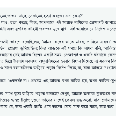
ানেই পাওয়া যাবে, সেখানেই হত্যা করতে। এটা কেন?’
 পাও, হত্যা করো; কিন্তু, আপনাকে এই আয়াত নাযিলের প্রেক্ষাপট জানত
হিনী এবং মুশরিক বাহিনী পরস্পর মুখোমুখি। এই আয়াতে যে-নির্দেশ এসেছ
র কালজয়ী ভাষণে বলেছিলেন, ‘আমরা ওদের ভাতে মারব, পানিতে মারব।’ 
ছিল; প্রেরণা জুগিয়েছিল; কিন্তু আজকে এই সময়ে কি আমরা বলি, ‘পাকিস্ত
রআনের সেই আয়াত বিশেষ একটি সময়, প্রেক্ষাপট ও একটি ঘটনাকে কেন্দ্
াত দিয়ে ইসলাম সবসময় অমুসলিমদের হত্যার বিধান দিয়েছে বা এরকম কিছ
থে রক্তারক্তিতে জড়িয়ে পড়ার নির্দেশ দিচ্ছে না, যারা আদতে সংখ্যাল
াম, ‘একদমই না। প্রথমত এই আয়াত যখন নাযিল হয়, তখন কাফির-মুশ
র সাথে যুদ্ধে জড়িয়ে পড়তে বলেছে? দেখুন, আল্লাহ তাআলা কুরআনে বল
 those who fight you.’ ‘তাদের সাথেই কেবল যুদ্ধ করো, যারা তোমাদে
বাস করে যে, অন্য একটি জাতি এসে তাদের মেরে সাফ করে যাবে, আর তারা