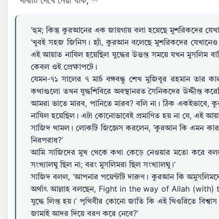
‘হুম; কিন্তু কুরআনের এক জায়গায় বলা হয়েছে মুশরিকদের যেখ
‘খুবই সহজ জিনিস। হ্যাঁ, কুরআন বলেছে মুশরিকদের যেখানেও
এই আয়াত নাযিল হয়েছিল যুদ্ধের উত্তপ্ত সময়ে যখন মুসলিম বা
কেবল ওই প্রেক্ষাপটে।
যেমন-৭১ সালের ৭ মার্চ বঙ্গবন্ধু শেখ মুজিবুর রহমান তা
কথাগুলো তখন যুদ্ধশিবিরে অবস্থানরত সৈনিকদের উদ্দীপ্ত করে
আমরা ভাতে মারব, পানিতে মারব? বলি না। ঠিক একইভাবে, কু
নাযিল হয়েছিল। এটা কোনোভাবেই প্রমাণিত হয় না যে, এই আয়
সাজিদ থামল। লোকটি জিজ্ঞেস করলেন, ‘কুরআন কি এমন কারও সা
নিরপরাধ?’
আমি সাজিদের মুখ থেকে কথা কেড়ে নেওয়ার মতো করে বলল
সংখ্যালঘু ছিল না; বরং মুসলিমরা ছিল সংখ্যালঘু।’
সাজিদ বলল, ‘আপনার পয়েন্টটি দারুণ। কুরআন কি অমুসলিমদে
অর্থাৎ আল্লাহ বলছেন, Fight in the way of Allah (with)
যুদ্ধে লিপ্ত হয়।’ পৃথিবীর কোনো জাতি কি এই থিওরিতে বিশ্
জামাই আদর দিয়ে বরণ করে নেবে?’