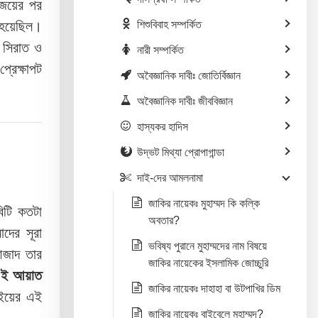
জয়ের পর
 হয়েছিল।
শিশুবিবাহ সম্পর্কিত
ি সিরাত ও
নারী সম্পর্কিত
্রেক্ষাপট
অবৈজ্ঞানিক দাবীঃ জোতির্বিজ্ঞান
অবৈজ্ঞানিক দাবীঃ জীববিজ্ঞান
হাস্যকর হাদিস
উদ্ভট মিথ্যা প্রোপাগান্ডা
দাই-দের আমলনামা
জাকির নায়েকঃ মুহাম্মদ কি কল্কি
িটি কতটা
অবতার?
াদের সূরা
ভবিষ্য পুরানে মুহাম্মদের নাম বিষয়ে
আজাদ তার
জাকির নায়েকের ইসলামিক জোচ্চুরি
ই আয়াত
জাকির নায়েকঃ দাহাহা বা উটপাখির ডিম
বইয়ের এই
জাকির নায়েকঃ বাইবেলে মুহাম্মদ?