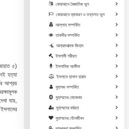
কোরআনে বৈজ্ঞানিক ভুল
কোরআনে ব্যাকরণ ও তথ্যগত ভুল
আল্লাহ সম্পর্কিত
তাকদীর সম্পর্কিত
আক্রমণাত্মক জিহাদ
ইসলামী শরীয়ত
আয়াত ৫)
ইসলামিক আকীদা
নেই হত্যা
ইসলামে হালাল হারাম
ের আশ্রয়
মুহাম্মদ সম্পর্কিত
রক্ষামূলক
মুহাম্মদের মোজেজা
েখা যায়,
মুহাম্মদের বর্বরতা
 ইসলামের
মুহাম্মদের যৌনজীবন
দাসপ্রথা সম্পর্কিত