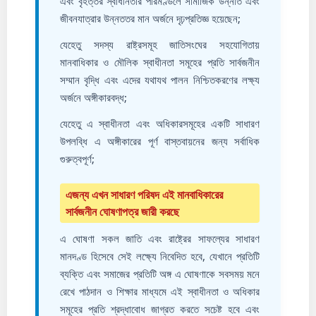
এবং বৃহত্তর স্বাধীনতার পরিমণ্ডলে সামাজিক উন্নতি এবং
জীবনযাত্রার উন্নততর মান অর্জনে দৃঢ়প্রতিজ্ঞ হয়েছেন;
যেহেতু সদস্য রাষ্ট্রসমূহ জাতিসংঘের সহযোগিতায়
মানবাধিকার ও মৌলিক স্বাধীনতা সমূহের প্রতি সার্বজনীন
সম্মান বৃদ্ধি এবং এদের যথাযথ পালন নিশ্চিতকরণের লক্ষ্য
অর্জনে অঙ্গীকারবদ্ধ;
যেহেতু এ স্বাধীনতা এবং অধিকারসমূহের একটি সাধারণ
উপলব্ধি এ অঙ্গীকারের পূর্ণ বাস্তবায়নের জন্য সর্বাধিক
গুরুত্বপূর্ণ;
এজন্য এখন সাধারণ পরিষদ এই মানবাধিকারের
সার্বজনীন ঘোষণাপত্র জারী করছে
এ ঘোষণা সকল জাতি এবং রাষ্ট্রের সাফল্যের সাধারণ
মানদণ্ড হিসেবে সে‌ই লক্ষ্যে নিবেদিত হবে, যেখানে প্রতিটি
ব্যক্তি এবং সমাজের প্রতিটি অঙ্গ এ ঘোষণাকে সবসময় মনে
রেখে পাঠদান ও শিক্ষার মাধ্যমে এ‌ই স্বাধীনতা ও অধিকার
সমূহের প্রতি শ্রদ্ধাবোধ জাগ্রত করতে সচেষ্ট হবে এবং