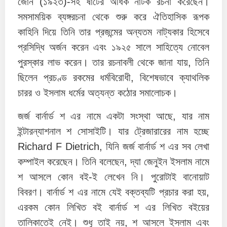
জোন (১৯২৩)-সহ ষাটের অধিক নাটক রচনা করেছেন।
সমসাময়িক ব্যঙ্গরচনা থেকে শুরু করে ঐতিহাসিক রূপক
কাহিনি দিয়ে তিনি তার প্রজন্মের অন্যতম নাট্যকার হিসেবে
প্রসিদ্ধি অর্জন করেন এবং ১৯২৫ সালে সাহিত্যে নোবেল
পুরস্কার লাভ করেন। তার রচনাবলী থেকে জানা যায়, তিনি
ছিলেন প্রচণ্ড রকমের ধর্মবিরোধী, বিশেষভাবে ক্যাথলিক
চারর ও ইসলাম ধর্মের অত্যন্ত কঠোর সমালোচক।
জর্জ বার্নার্ড শ এর নামে একটা সংস্থা আছে, যার নাম
ইন্টারন্যাশনাল শ সোসাইটি। যার ট্রেজারারের নাম হচ্ছে
Richard F Dietrich, যিনি জর্জ বার্নার্ড শ এর সব লেখা
কম্পাইল করেছেন। তিনি বলেছেন, দ্যা জেনুইন ইসলাম নামে
শ আসলে কোন বই-ই লেখেন নি। পুরোটাই বানোয়াট
বিবরণ। বার্নার্ড শ এর নামে যেই বক্তব্যটি প্রচার করা হয়,
এরকম কোন লিখিত বই বার্নার্ড শ এর লিখিত বইয়ের
তালিকাতেই নেই। শুধু তাই নয়, শ আসলে ইসলাম এবং