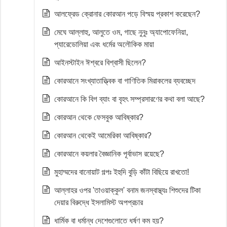
আলফ্রেড ক্রোনার কোরআন পড়ে বিস্ময় প্রকাশ করেছেন?
মেঘে আল্লাহু, আলুতে ওম, গাছে নুনুঃ অ্যাপোফেনিয়া,
প্যারেডোলিয়া এবং ধর্মের অলৌকিক মায়া
আইনস্টাইন ঈশ্বরে বিশ্বাসী ছিলেন?
কোরআনে সংখ্যাতাত্ত্বিক বা গাণিতিক মিরাকলের ব্যবচ্ছেদ
কোরআনে কি বিগ ব্যাং বা বৃহৎ সম্প্রসারণের কথা বলা আছে?
কোরআন থেকে ফেসবুক আবিষ্কার?
কোরআন থেকেই আমেরিকা আবিষ্কার?
কোরআনে কয়লার বৈজ্ঞানিক পূর্বাভাস রয়েছে?
মুহাম্মদের বানোয়াট গল্পঃ ইহুদি বুড়ি কাঁটা বিছিয়ে রাখতো!
আল্লাহর ওপর 'তাওয়াক্কুল' বনাম জনস্বাস্থ্যঃ শিশুদের টিকা
দেয়ার বিরুদ্ধে ইসলামিস্ট অপপ্রচার
ধার্মিক বা ধর্মান্ধ দেশেগুলোতে ধর্ষণ কম হয়?