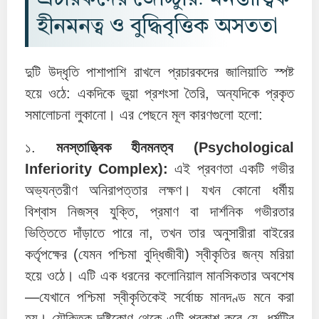
হীনমনত্ব ও বুদ্ধিবৃত্তিক অসততা
দুটি উদ্ধৃতি পাশাপাশি রাখলে প্রচারকদের জালিয়াতি স্পষ্ট
হয়ে ওঠে: একদিকে ভুয়া প্রশংসা তৈরি, অন্যদিকে প্রকৃত
সমালোচনা লুকানো। এর পেছনে মূল কারণগুলো হলো:
১.
মনস্তাত্ত্বিক হীনমনত্ব (Psychological
Inferiority Complex):
এই প্রবণতা একটি গভীর
অভ্যন্তরীণ অনিরাপত্তার লক্ষণ। যখন কোনো ধর্মীয়
বিশ্বাস নিজস্ব যুক্তি, প্রমাণ বা দার্শনিক গভীরতার
ভিত্তিতে দাঁড়াতে পারে না, তখন তার অনুসারীরা বাইরের
কর্তৃপক্ষের (যেমন পশ্চিমা বুদ্ধিজীবী) স্বীকৃতির জন্য মরিয়া
হয়ে ওঠে। এটি এক ধরনের কলোনিয়াল মানসিকতার অবশেষ
—যেখানে পশ্চিমা স্বীকৃতিকেই সর্বোচ্চ মানদণ্ড মনে করা
হয়। যৌক্তিক দৃষ্টিকোণ থেকে এটি প্রকাশ করে যে, ধর্মটির