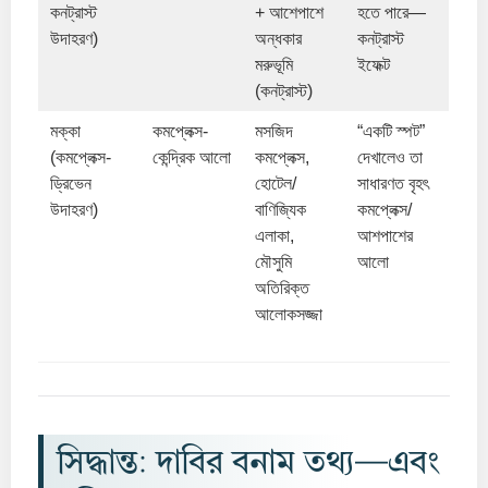
কনট্রাস্ট
+ আশেপাশে
হতে পারে—
উদাহরণ)
অন্ধকার
কনট্রাস্ট
মরুভূমি
ইফেক্ট
(কনট্রাস্ট)
মক্কা
কমপ্লেক্স-
মসজিদ
“একটি স্পট”
(কমপ্লেক্স-
কেন্দ্রিক আলো
কমপ্লেক্স,
দেখালেও তা
ড্রিভেন
হোটেল/
সাধারণত বৃহৎ
উদাহরণ)
বাণিজ্যিক
কমপ্লেক্স/
এলাকা,
আশপাশের
মৌসুমি
আলো
অতিরিক্ত
আলোকসজ্জা
সিদ্ধান্ত: দাবির বনাম তথ্য—এবং