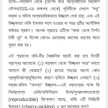
হলো—মহাকাশ থেকে (বিশেষ করে আন্তর্জাতিক মহাকাশ
স্টেশন/ISS-এর কক্ষপথ থেকে) পৃথিবীকে দেখলে “শুধু”
মক্কা ও মদিনা অস্বাভাবিকভাবে উজ্জ্বল দেখা যায়; এবং এই
উজ্জ্বলতা নাকি ইসলাম সত্য হওয়ার বা শহর দুটির অলৌকিক
মর্যাদার প্রমাণ। অনেক প্রচারে এটিকে “কাবা থেকে নির্গত
দৈবী নূর” বা বিশেষ কোনও রহস্যময় আলোর ধারণার সাথে
যুক্ত করা হয়।
এই প্রবন্ধে দাবি-টির বৈজ্ঞানিক যাচাই করা হবে তিনটি
প্রশ্নের আলোকে: (১) মহাকাশ থেকে “উজ্জ্বল শহর” বলতে
আসলে কী বোঝায়? (২) রাতের শহরের আলো কোন
প্রাকৃতিক/প্রযুক্তিগত কারণে ছবিতে উজ্জ্বল দেখায়? (৩)
মক্কা-মদিনা “অনন্য” উজ্জ্বল—এই বক্তব্যের পক্ষে কি
নির্ভরযোগ্য ডেটা/অফিসিয়াল উৎস/পুনরুৎপাদনযোগ্য
(reproducible) বিশ্লেষণ আছে, নাকি এটি নির্বাচনী
উদাহরণ (cherry-picking) ও ভুল ব্যাখ্যার ফল?