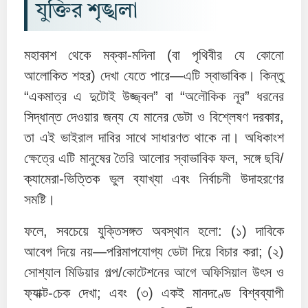
যুক্তির শৃঙ্খলা
মহাকাশ থেকে মক্কা-মদিনা (বা পৃথিবীর যে কোনো
আলোকিত শহর) দেখা যেতে পারে—এটি স্বাভাবিক। কিন্তু
“একমাত্র এ দুটোই উজ্জ্বল” বা “অলৌকিক নূর” ধরনের
সিদ্ধান্ত দেওয়ার জন্য যে মানের ডেটা ও বিশ্লেষণ দরকার,
তা এই ভাইরাল দাবির সাথে সাধারণত থাকে না। অধিকাংশ
ক্ষেত্রে এটি মানুষের তৈরি আলোর স্বাভাবিক ফল, সঙ্গে ছবি/
ক্যামেরা-ভিত্তিক ভুল ব্যাখ্যা এবং নির্বাচনী উদাহরণের
সমষ্টি।
ফলে, সবচেয়ে যুক্তিসঙ্গত অবস্থান হলো: (১) দাবিকে
আবেগ দিয়ে নয়—পরিমাপযোগ্য ডেটা দিয়ে বিচার করা; (২)
সোশ্যাল মিডিয়ার গল্প/কোটেশনের আগে অফিসিয়াল উৎস ও
ফ্যাক্ট-চেক দেখা; এবং (৩) একই মানদণ্ডে বিশ্বব্যাপী