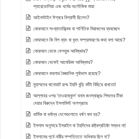
প্যারেডোলিয়া এবং ধর্মের অলৌকিক মায়া
আইনস্টাইন ঈশ্বরে বিশ্বাসী ছিলেন?
কোরআনে সংখ্যাতাত্ত্বিক বা গাণিতিক মিরাকলের ব্যবচ্ছেদ
কোরআনে কি বিগ ব্যাং বা বৃহৎ সম্প্রসারণের কথা বলা আছে?
কোরআন থেকে ফেসবুক আবিষ্কার?
কোরআন থেকেই আমেরিকা আবিষ্কার?
কোরআনে কয়লার বৈজ্ঞানিক পূর্বাভাস রয়েছে?
মুহাম্মদের বানোয়াট গল্পঃ ইহুদি বুড়ি কাঁটা বিছিয়ে রাখতো!
আল্লাহর ওপর 'তাওয়াক্কুল' বনাম জনস্বাস্থ্যঃ শিশুদের টিকা
দেয়ার বিরুদ্ধে ইসলামিস্ট অপপ্রচার
ধার্মিক বা ধর্মান্ধ দেশেগুলোতে ধর্ষণ কম হয়?
ইসলাম অনুসারে ইসরাইল বা ইহুদিদের রাষ্ট্রপ্রতিষ্ঠা সম্ভব না!
ইসলামের পূর্বে নারীর সম্পত্তিতে অধিকার ছিল না?