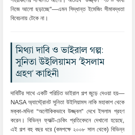
শহরাঞ্চলের সম্মিলিত আলো। অতএব “উজ্জ্বল স্পট = কাবা
নিজে আলো ছড়াচ্ছে”—এমন সিদ্ধান্ত ইমেজিং সীমাবদ্ধতা
বিবেচনায় টেকে না।
মিথ্যা দাবি ও ভাইরাল গল্প:
সুনিতা উইলিয়ামস ‘ইসলাম
গ্রহণ’ কাহিনী
দাবিটির সাথে একটি পরিচিত ভাইরাল গল্প জুড়ে দেওয়া হয়—
NASA অ্যাস্ট্রোনট সুনিতা উইলিয়ামস নাকি মহাকাশ থেকে
মক্কা-মদিনা “অলৌকিকভাবে উজ্জ্বল” দেখে ইসলাম গ্রহণ
করেন। বিভিন্ন ফ্যাক্ট-চেকিং প্রতিবেদনে দেখানো হয়েছে,
এই গল্প বহু বছর ধরে (কমপক্ষে ২০০৮ সাল থেকে) বিভিন্ন