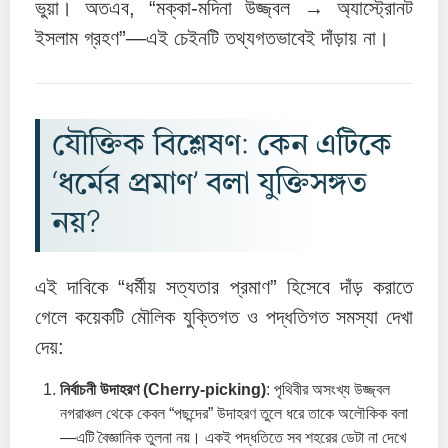
ভুয়া। অতএব, “মক্কা-মদিনা উজ্জ্বল → অ্যাস্ট্রোনট
ইসলাম গ্রহণ”—এই চেইনটি তথ্যগতভাবেই দাঁড়ায় না।
যৌক্তিক বিশ্লেষণ: কেন এটিকে
‘ধর্মের প্রমাণ’ বলা যুক্তিসঙ্গত
নয়?
এই দাবিকে “ধর্মীয় সত্যতার প্রমাণ” হিসেবে দাঁড় করাতে
গেলে কয়েকটি মৌলিক যুক্তিগত ও পদ্ধতিগত সমস্যা দেখা
দেয়:
নির্বাচনী উদাহরণ (Cherry-picking)
: পৃথিবীর অসংখ্য উজ্জ্বল
নগরাঞ্চল থেকে কেবল “পছন্দের” উদাহরণ তুলে ধরে তাকে অলৌকিক বলা
—এটি বৈজ্ঞানিক তুলনা নয়। একই পদ্ধতিতে সব শহরের ডেটা না দেখে