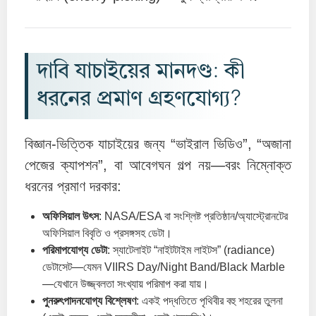
দাবি যাচাইয়ের মানদণ্ড: কী
ধরনের প্রমাণ গ্রহণযোগ্য?
বিজ্ঞান-ভিত্তিক যাচাইয়ের জন্য “ভাইরাল ভিডিও”, “অজানা
পেজের ক্যাপশন”, বা আবেগঘন গল্প নয়—বরং নিম্নোক্ত
ধরনের প্রমাণ দরকার:
অফিসিয়াল উৎস
: NASA/ESA বা সংশ্লিষ্ট প্রতিষ্ঠান/অ্যাস্ট্রোনটের
অফিসিয়াল বিবৃতি ও প্রসঙ্গসহ ডেটা।
পরিমাপযোগ্য ডেটা
: স্যাটেলাইট “নাইটটাইম লাইটস” (radiance)
ডেটাসেট—যেমন VIIRS Day/Night Band/Black Marble
—যেখানে উজ্জ্বলতা সংখ্যায় পরিমাপ করা যায়।
পুনরুৎপাদনযোগ্য বিশ্লেষণ
: একই পদ্ধতিতে পৃথিবীর বহু শহরের তুলনা