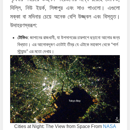
দিল্লি, নিউ ইয়র্ক, সিঙ্গাপুর এবং সাও পাওলো। এগুলো
মক্কা বা মদিনার চেয়ে অনেক বেশি উজ্জ্বল এবং বিস্তৃত।
উদাহরণস্বরূপ:
টোকিও
: জাপানের রাজধানী, যা উপসাগরের চারপাশে ছড়ানো আলোর জন্য
বিখ্যাত। এর আলোকদূষণ এতটাই তীব্র যে এটাকে মহাকাশ থেকে “পার্ল
স্ট্র্যান্ড” এর মতো দেখায়।
Cities at Night: The View from Space From
NASA