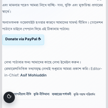
এবং মামলার পরেও আমরা লিখে যাচ্ছি- সত্য, যুক্তি এবং মুক্তচিন্তা প্রসারের
স্বার্থে।
অলাভজনক ওয়েবসাইট হওয়ার কারণে আমাদের সামর্থ্য সীমিত। ডোনেশন
পাঠাতে চাইলে পেপ্যাল দিয়ে এই ঠিকানায় পাঠানঃ
Donate via PayPal ☕
লেখা পাঠাবার জন্য আমাদের কাছে লেখা ইমেইল করুন।
রেফারেন্সভিত্তিক তথ্যসমৃদ্ধ লেখাই শুধুমাত্র আমরা প্রকাশ করি। Editor-
in-Chief:
Asif Mohiuddin
গোপনীয়তা নীতি
কুকি নীতিমালা
ব্যবহারের শর্তাবলী
কুকি পছন্দ পরিবর্তন