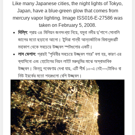
Like many Japanese cities, the night lights of Tokyo,
Japan, have a blue-green glow that comes from
mercury vapor lighting. Image ISS016-E-27586 was
taken on February 5, 2008.
দিল্লি
: প্রায় ৩৪ মিলিয়ন জনসংখ্যা নিয়ে, যমুনা নদীর দু’পাশে সোনালি
জালের মতো ছড়ানো আলো। ইন্দিরা গান্ধী আন্তর্জাতিক বিমানবন্দরটি
মহাকাশ থেকে সবচেয়ে উজ্জ্বল স্পটগুলোর একটি।
লাস ভেগাস
: প্রায়ই “পৃথিবীর সবচেয়ে উজ্জ্বল শহর” বলা হয়, কারণ এর
ক্যাসিনো এবং হোটেলের নিয়ন লাইট মরুভূমির মাঝে অস্বাভাবিক
উজ্জ্বল। কিন্তু গবেষণায় দেখা যায়, এটি শীর্ষ ১০-এ নেই—টোকিও বা
নিউ ইয়র্কের মতো শহরগুলো বেশি উজ্জ্বল।