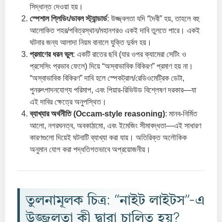
সিদ্ধান্ত দেওয়া হয়।
স্পেশাল প্লিডিং/ডাবল স্ট্যান্ডার্ড
: উজ্জ্বলতা যদি “দৈবী” হয়, তাহলে বহু
আলোকিত শহর/পবিত্রস্থান/মহানগরও একই দাবি তুলতে পারে। একই
ঘটনার জন্য আলাদা নিয়ম বানালে যুক্তি দুর্বল হয়।
প্রমাণের ধরন ভুল
: একটি রাতের ছবি (যার ওপর ক্যামেরা সেটিং ও
প্রসেসিং প্রভাব ফেলে) দিয়ে “অস্বাভাবিক বিকিরণ” প্রমাণ হয় না।
“অস্বাভাবিক বিকিরণ” দাবি হলে স্পেকট্রাল/রেডিওমেট্রিক ডেটা,
পুনরুৎপাদনযোগ্য পরিমাপ, এবং পিয়ার-রিভিউড বিশ্লেষণ দরকার—যা
এই দাবির ক্ষেত্রে অনুপস্থিত।
ব্যাখ্যার অর্থনীতি (Occam-style reasoning)
: মানব-নির্মিত
আলো, নগরঘনত্ব, অবকাঠামো, এবং ইমেজিং সীমাবদ্ধতা—এই সাধারণ
কারণগুলো দিয়েই ঘটনাটি ব্যাখ্যা করা যায়। অতিরিক্ত অলৌকিক
অনুমান যোগ করা পদ্ধতিগতভাবে অপ্রয়োজনীয়।
তুলনামূলক চিত্র: “নাইট লাইটস”-এ
উজ্জ্বলতা কী দ্বারা চালিত হয়?