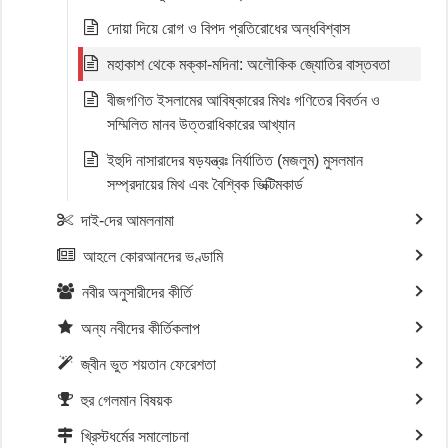
দোয়া দিয়ে রোগ ও বিপদ প্রতিরোধের অন্ধবিশ্বাস
মহাকাশ থেকে মক্কা-মদিনা: অলৌকিক জ্যোতির বাস্তবতা
বীজগণিত ইসলামের আবিষ্কারের মিথঃ গণিতের বিবর্তন ও
সম্মিলিত মানব উত্তরাধিকারের আখ্যান
ইহুদি নাসারাদের ষড়যন্ত্রঃ নির্যাতিত (মজলুম) মুসলমান
সম্প্রদায়ের মিথ এবং বৈশ্বিক ভিক্টিমকার্ড
দাই-দের আমলনামা
আহলে কোরআনদের ভণ্ডামি
নবীর অনুসারীদের কীর্তি
অন্য নবীদের কীর্তিকলাপ
জ্বীন ভুত শয়তান ফেরেশতা
হুর গেলমান বিষয়ক
খ্রিস্টধর্মের সমালোচনা