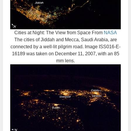
Cities at Night: The View from Space From
NASA
The cities of Jiddah and Mecca, Saudi Arabia, are
connected by a well-lit pilgrim road. Image ISS016-E-
16189 was taken on December 11, 2007, with an 85
mm lens.