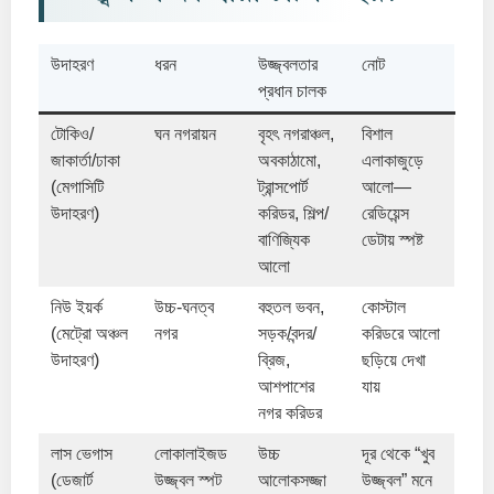
উদাহরণ
ধরন
উজ্জ্বলতার
নোট
প্রধান চালক
টোকিও/
ঘন নগরায়ন
বৃহৎ নগরাঞ্চল,
বিশাল
জাকার্তা/ঢাকা
অবকাঠামো,
এলাকাজুড়ে
(মেগাসিটি
ট্রান্সপোর্ট
আলো—
উদাহরণ)
করিডর, শিল্প/
রেডিয়েন্স
বাণিজ্যিক
ডেটায় স্পষ্ট
আলো
নিউ ইয়র্ক
উচ্চ-ঘনত্ব
বহুতল ভবন,
কোস্টাল
(মেট্রো অঞ্চল
নগর
সড়ক/বন্দর/
করিডরে আলো
উদাহরণ)
ব্রিজ,
ছড়িয়ে দেখা
আশপাশের
যায়
নগর করিডর
লাস ভেগাস
লোকালাইজড
উচ্চ
দূর থেকে “খুব
(ডেজার্ট
উজ্জ্বল স্পট
আলোকসজ্জা
উজ্জ্বল” মনে