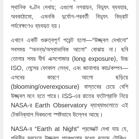
স্থানিক বণ্টন দেখায়; এগুলো নগরায়ন, বিদ্যুৎ ব্যবহার,
অবকাঠামো, এমনকি দুর্যোগ-পরবর্তী বিদ্যুৎ বিভ্রাট
পর্যবেক্ষণেও ব্যবহৃত হয়।
এখানে একটি গুরুত্বপূর্ণ পয়েন্ট হলো—“উজ্জ্বল দেখানো”
সবসময় “অনন্য/অস্বাভাবিক আলো” বোঝায় না। ছবি
তোলার সময় দীর্ঘ এক্সপোজার (long exposure), উচ্চ
ISO, লেন্সের ফোকাল লেন্থ, এবং জানালার কাচ/কম্পন—
এসবের কারণে আলো ছড়িয়ে
(blooming/overexposure) বাস্তবের চেয়ে বেশি
উজ্জ্বল মনে হতে পারে। ISS-এর রাতের ফটোগ্রাফি নিয়ে
NASA-র Earth Observatory ব্যাখ্যাগুলোতে এই
টেকনিক্যাল দিকগুলো স্পষ্টভাবে উল্লেখ আছে।
NASA-র “Earth at Night” প্রজেক্টে দেখা যায় যে,
পৃথিবীর সবচেয়ে উজ্জ্বল শহরগুলোর মধ্যে রয়েছে টোকিও,