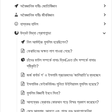
অবৈজ্ঞানিক দাবীঃ জোতির্বিজ্ঞান
অবৈজ্ঞানিক দাবীঃ জীববিজ্ঞান
হাস্যকর হাদিস
উদ্ভট মিথ্যা প্রোপাগান্ডা
নিল আর্মস্ট্রং মুসলিম হয়েছিলেন?
ফেরাউনের অক্ষত লাশ পাওয়া গেছে?
চাঁদের ফাটল সম্পর্কে নাসাঃ দ্বিখণ্ডিত চাঁদ সম্পর্কে নাসার
স্বীকৃতি?
জর্জ বার্নার্ড শ’ ও ইসলামি প্রচারকদের ‘জালিয়াতি’র ব্যবচ্ছেদ
ইসলামিক ফেইকনিউজঃ সুনিতা উইলিয়ামস মুসলিম হয়েছে?
মুসলিম বিজ্ঞানী ইবনে সিনা?
আলফ্রেড ক্রোনার কোরআন পড়ে বিস্ময় প্রকাশ করেছেন?
মেঘে আল্লাহু, আলুতে ওম, গাছে নুনুঃ অ্যাপোফেনিয়া,