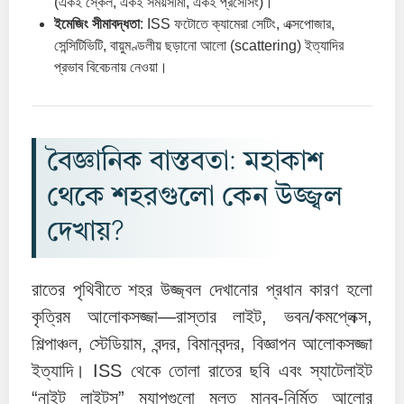
(একই স্কেল, একই সময়সীমা, একই প্রসেসিং)।
ইমেজিং সীমাবদ্ধতা
: ISS ফটোতে ক্যামেরা সেটিং, এক্সপোজার,
সেন্সিটিভিটি, বায়ুমণ্ডলীয় ছড়ানো আলো (scattering) ইত্যাদির
প্রভাব বিবেচনায় নেওয়া।
বৈজ্ঞানিক বাস্তবতা: মহাকাশ
থেকে শহরগুলো কেন উজ্জ্বল
দেখায়?
রাতের পৃথিবীতে শহর উজ্জ্বল দেখানোর প্রধান কারণ হলো
কৃত্রিম আলোকসজ্জা—রাস্তার লাইট, ভবন/কমপ্লেক্স,
শিল্পাঞ্চল, স্টেডিয়াম, বন্দর, বিমানবন্দর, বিজ্ঞাপন আলোকসজ্জা
ইত্যাদি। ISS থেকে তোলা রাতের ছবি এবং স্যাটেলাইট
“নাইট লাইটস” ম্যাপগুলো মূলত মানব-নির্মিত আলোর