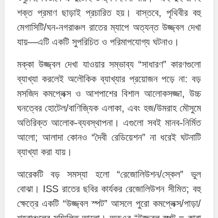
শক্ত প্রমাণ ছাড়াই প্রচারিত হয়। বাস্তবে, পৃথিবীর বহু
মেগাসিটি/ঘন-নগরাঞ্চল রাতের ম্যাপে অত্যন্ত উজ্জ্বল দেখা
যায়—এটি একটি সুপরিচিত ও পরিমাপযোগ্য ঘটনাও।
মক্কা উজ্জ্বল দেখা যাওয়ার সম্ভাব্য “সাধারণ” কারণগুলো
ব্যাখ্যা করলেই অলৌকিক ব্যাখ্যার প্রয়োজন পড়ে না: বড়
মসজিদ কমপ্লেক্স ও আশপাশের বিশাল আলোকসজ্জা, উচ্চ
ঘনত্বের হোটেল/বাণিজ্যিক এলাকা, এবং হজ/উমরাহ মৌসুমে
অতিরিক্ত আলোক-ব্যবস্থাপনা। এগুলো সবই মানব-নির্মিত
আলো; আলাদা কোনও “দৈবী রেডিয়েশন” না ধরেই ঘটনাটি
ব্যাখ্যা করা যায়।
আরেকটি বড় সমস্যা হলো “রেজোলিউশন/স্কেল” ভুল
বোঝা। ISS রাতের ছবির কার্যকর রেজোলিউশন সীমিত; বহু
ক্ষেত্রে একটি “উজ্জ্বল স্পট” আসলে পুরো কমপ্লেক্স/পাড়া/