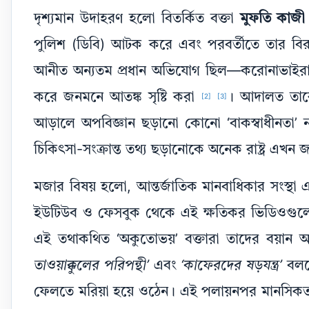
দৃশ্যমান উদাহরণ হলো বিতর্কিত বক্তা
মুফতি কাজী 
পুলিশ (ডিবি) আটক করে এবং পরবর্তীতে তার বিরুদ
আনীত অন্যতম প্রধান অভিযোগ ছিল—করোনাভাইরাস এবং 
করে জনমনে আতঙ্ক সৃষ্টি করা
। আদালত তাকে 
[2]
[3]
আড়ালে অপবিজ্ঞান ছড়ানো কোনো ‘বাকস্বাধীনতা’ 
চিকিৎসা-সংক্রান্ত তথ্য ছড়ানোকে অনেক রাষ্ট্র এখন জন
মজার বিষয় হলো, আন্তর্জাতিক মানবাধিকার সংস্থা
ইউটিউব ও ফেসবুক থেকে এই ক্ষতিকর ভিডিওগুলোর
এই তথাকথিত ‘অকুতোভয়’ বক্তারা তাদের বয়ান
তাওয়াক্কুলের পরিপন্থী’
এবং
‘কাফেরদের ষড়যন্ত্র’
বলতে
ফেলতে মরিয়া হয়ে ওঠেন। এই পলায়নপর মানসিকতা এ