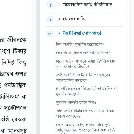
›
অবৈজ্ঞানিক দাবীঃ জীববিজ্ঞান
›
›
হাস্যকর হাদিস
›
›
উদ্ভট মিথ্যা প্রোপাগান্ডা
›
শুর জীবনকে
নিল আর্মস্ট্রং মুসলিম হয়েছিলেন?
অংশে টিকার
ফেরাউনের অক্ষত লাশ পাওয়া গেছে?
চাঁদের ফাটল সম্পর্কে নাসাঃ দ্বিখণ্ডিত চাঁদ
্দিষ্ট কিছু
সম্পর্কে নাসার স্বীকৃতি?
ল্লাহর ওপর
জর্জ বার্নার্ড শ’ ও ইসলামি প্রচারকদের
‘জালিয়াতি’র ব্যবচ্ছেদ
্মতাত্ত্বিক
ইসলামিক ফেইকনিউজঃ সুনিতা উইলিয়ামস
মুসলিম হয়েছে?
াটালিজম’ বা
মুসলিম বিজ্ঞানী ইবনে সিনা?
নে সুকৌশলে
আলফ্রেড ক্রোনার কোরআন পড়ে বিস্ময়
প্রকাশ করেছেন?
 বলি দেওয়া
মেঘে আল্লাহু, আলুতে ওম, গাছে নুনুঃ
অ্যাপোফেনিয়া, প্যারেডোলিয়া এবং ধর্মের
া মানবসৃষ্ট