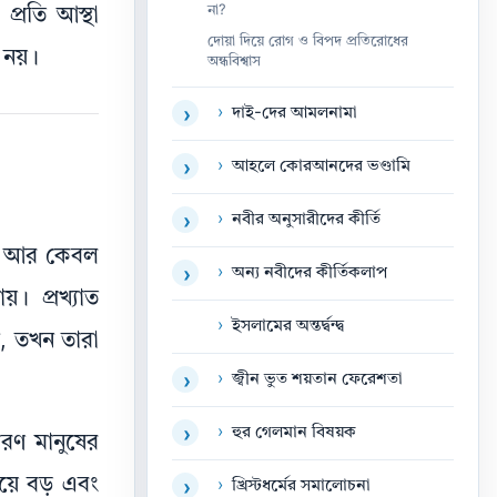
না?
প্রতি আস্থা
দোয়া দিয়ে রোগ ও বিপদ প্রতিরোধের
ে নয়।
অন্ধবিশ্বাস
›
দাই-দের আমলনামা
›
›
আহলে কোরআনদের ভণ্ডামি
›
›
নবীর অনুসারীদের কীর্তি
›
 তা আর কেবল
›
অন্য নবীদের কীর্তিকলাপ
›
়। প্রখ্যাত
›
ইসলামের অন্তর্দ্বন্দ্ব
ন, তখন তারা
›
জ্বীন ভুত শয়তান ফেরেশতা
›
›
হুর গেলমান বিষয়ক
›
ারণ মানুষের
েয়ে বড় এবং
›
খ্রিস্টধর্মের সমালোচনা
›