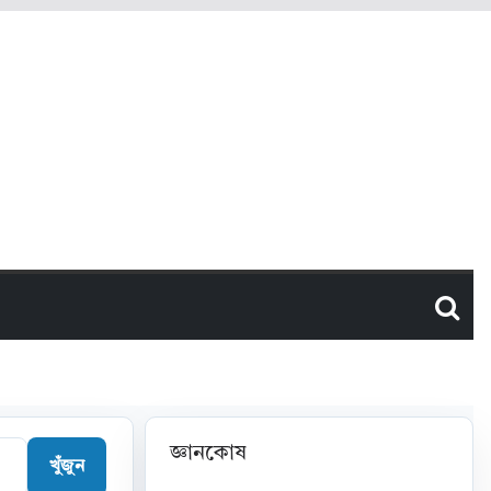
জ্ঞানকোষ
খুঁজুন