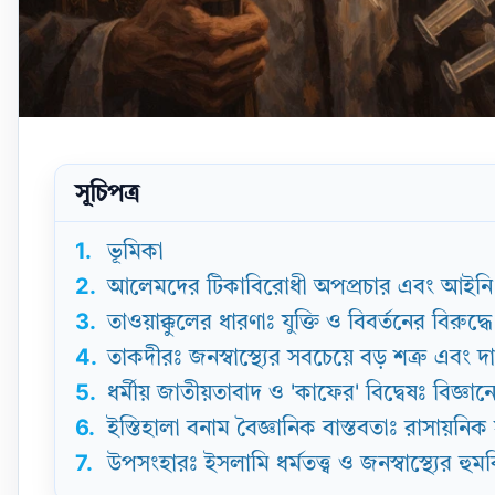
সূচিপত্র
1.
ভূমিকা
2.
আলেমদের টিকাবিরোধী অপপ্রচার এবং আইনি ব্যব
3.
তাওয়াক্কুলের ধারণাঃ যুক্তি ও বিবর্তনের বিরুদ্ধে
4.
তাকদীরঃ জনস্বাস্থ্যের সবচেয়ে বড় শত্রু এবং দা
5.
ধর্মীয় জাতীয়তাবাদ ও 'কাফের' বিদ্বেষঃ বিজ
6.
ইস্তিহালা বনাম বৈজ্ঞানিক বাস্তবতাঃ রাসায়ন
7.
উপসংহারঃ ইসলামি ধর্মতত্ত্ব ও জনস্বাস্থ্যের হুম