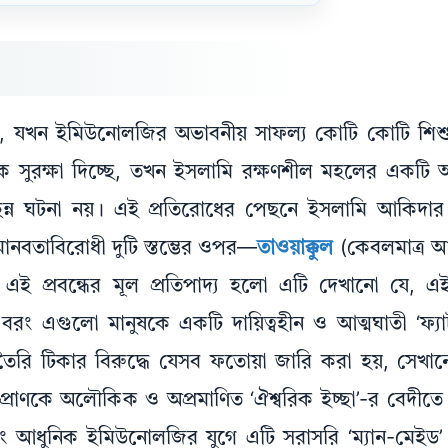
ুগে, যখন ইমিউনোলজির অভাবনীয় সাফল্য কোটি কোটি শি
ে সুরক্ষা দিচ্ছে, তখন ইসলামি রক্ষণশীল মহলের একটি 
ন্ন ঘটনা নয়। এই প্রতিরোধের পেছনে ইসলামি আকিদার নির
মানবতাবিরোধী দুটি স্তম্ভের ওপর—
তাওয়াক্কুল
(কেবলমাত্র আ
)। এই প্রবন্ধের মূল প্রতিপাদ্য হলো এটি দেখানো যে, এই ধর
 বরং এগুলো মানুষকে একটি দায়িত্বহীন ও আত্মঘাতী ‘ফ্য
তৈরি টিকার বিরুদ্ধে যেসব ফতোয়া জারি করা হয়, সেখা
র প্রাণকে অলৌকিক ও অপ্রমাণিত ‘ঐশ্বরিক ইচ্ছা’-র বেদীতে
বং আধুনিক ইমিউনোলজির যুগে এটি সরাসরি ‘ম্যান-মেইড’ ব