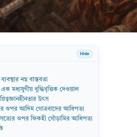
Hide
স্থার নগ্ন বাস্তবতা
 এক মধ্যযুগীয় বুদ্ধিবৃত্তিক দেওয়াল
য়িত্বজ্ঞানহীনতার উৎস
্ঞানের ওপর আদিম গোত্রবাদের আধিপত্য
িক সত্যের ওপর ফিকহী গোঁড়ামির আধিপত্য
কি