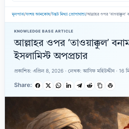
Knowledge
Base
মূলপাতা
/
সংশয় জ্ঞানকোষ
/
উদ্ভট মিথ্যা প্রোপাগান্ডা
/
আল্লাহর ওপর ‘তাওয়াক্কুল’ বন
KNOWLEDGE BASE ARTICLE
আল্লাহর ওপর ‘তাওয়াক্কুল’ বনাম 
ইসলামিস্ট অপপ্রচার
প্রকাশিত: এপ্রিল 8, 2026 · লেখক: আসিফ মহিউদ্দীন · 16 ম
Share: