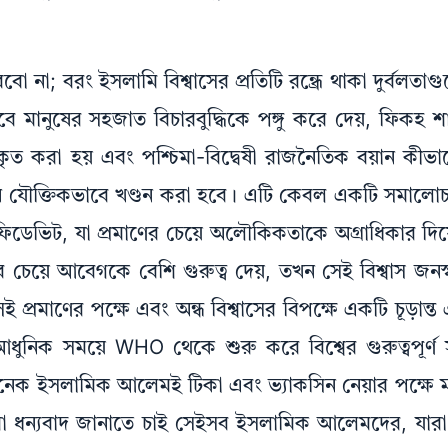
; বরং ইসলামি বিশ্বাসের প্রতিটি রন্ধ্রে থাকা দুর্বলতাগ
মানুষের সহজাত বিচারবুদ্ধিকে পঙ্গু করে দেয়, ফিকহ শাস
িকৃত করা হয় এবং পশ্চিমা-বিদ্বেষী রাজনৈতিক বয়ান কীভাব
নে যৌক্তিকভাবে খণ্ডন করা হবে। এটি কেবল একটি সমালোচন
এফিডেভিট, যা প্রমাণের চেয়ে অলৌকিকতাকে অগ্রাধিকার দি
র চেয়ে আবেগকে বেশি গুরুত্ব দেয়, তখন সেই বিশ্বাস জনস্বা
সেই প্রমাণের পক্ষে এবং অন্ধ বিশ্বাসের বিপক্ষে একটি চূড়ান
ুনিক সময়ে WHO থেকে শুরু করে বিশ্বের গুরুত্বপূর্ণ স
নে অনেক ইসলামিক আলেমই টিকা এবং ভ্যাকসিন নেয়ার পক্ষে
ন্যবাদ জানাতে চাই সেইসব ইসলামিক আলেমদের, যারা জনস