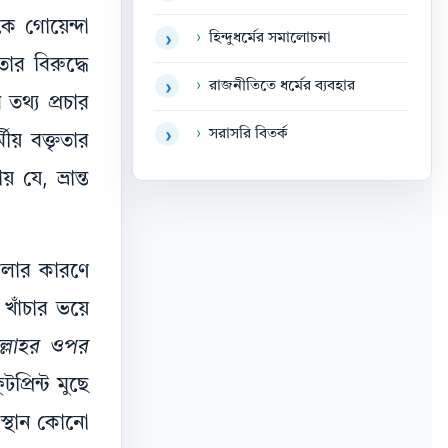
ে গোয়েন্দা
›
হিন্দুধর্মের সমালোচনা
›
র বিরুদ্ধে
›
রাজনীতিতে ধর্মের ব্যবহার
›
তথ্য প্রচার
›
সরাসরি বিতর্ক
›
য় বক্তৃতার
ে, ভ্রান্ত
মালার কারণে
াঁচার ভয়ে
ল্লাহর ওপর
্রিন্ট মুছে
বস্থান কোনো