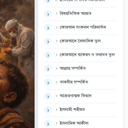
☾
ইসলামে দার্শনিক সমস্যাবলি
›
›
বিষয়ভিত্তিক আয়াত
›
›
কোরআন সংকলন পরিমার্জন
›
›
কোরআনে বৈজ্ঞানিক ভুল
›
›
কোরআনে ব্যাকরণ ও তথ্যগত ভুল
›
›
আল্লাহ সম্পর্কিত
›
›
তাকদীর সম্পর্কিত
›
›
আক্রমণাত্মক জিহাদ
›
›
ইসলামী শরীয়ত
›
›
ইসলামিক আকীদা
›