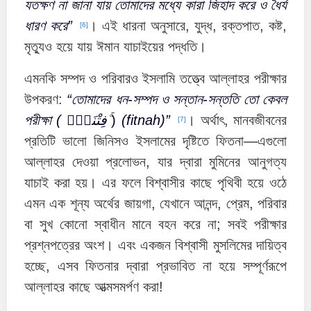
যতক্ষণ না জানা যায় তোমাদের মধ্যে কারা জিহাদ করে ও ধৈর্য
ধারণ করে”
। এই ধারনা অনুসারে, যুদ্ধ, রক্তপাত, কষ্ট,
[6]
মৃত্যুও হয়ে যায় ঈমান যাচাইয়ের পদ্ধতি।
এমনকি সম্পদ ও পরিবারও ইসলামি তত্ত্বে আল্লাহর পরীক্ষার
উপকরণ:
“তোমাদের ধন-সম্পদ ও সন্তান-সন্ততি তো কেবল
পরীক্ষা ( فِتْنَةٌۭ ۚ
)
(fitnah)”
। অর্থাৎ, মানবজীবনের
[7]
প্রতিটি ভালো জিনিসও ইসলামের দৃষ্টিতে ফিতনা—এগুলো
আল্লাহর দেওয়া প্রলোভন, যার দ্বারা মুমিনের আনুগত্য
যাচাই করা হয়। এর ফলে বিশ্বাসীর কাছে পৃথিবী হয়ে ওঠে
এমন এক শূন্য অর্থের জায়গা, যেখানে আনন্দ, প্রেম, পরিবার
বা সুখ কোনো স্বাধীন মানে বহন করে না; সবই পরীক্ষার
প্রশ্নপত্রের অংশ। এবং একজন বিশ্বাসী মুসলিমের দায়িত্ব
হচ্ছে, এসব ফিতনার দ্বারা প্রভাবিত না হয়ে সম্পূর্ণরূপে
আল্লাহর কাছে আত্মসমর্পণ করা!