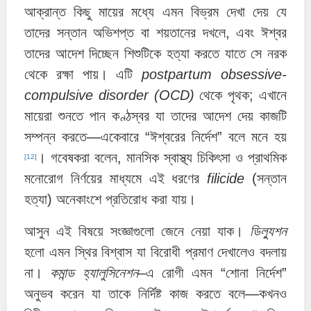
আক্রান্ত কিছু মায়ের মধ্যে এমন বিভ্রম দেখা দেয় যে
তাদের সন্তান অভিশপ্ত বা শয়তানের দখলে, এবং ঈশ্বর
তাদের আদেশ দিচ্ছেন শিশুটিকে হত্যা করতে যাতে সে নরক
থেকে রক্ষা পায়। এটি
postpartum obsessive-
compulsive disorder (OCD)
থেকে পৃথক; এখানে
মায়েরা শুনতে পান কণ্ঠস্বর যা তাদের আদেশ দেয় কাজটি
সম্পন্ন করতে—একেবারে “ঈশ্বরের নির্দেশ” বলে মনে হয়
। গবেষকরা বলেন, মানসিক স্বাস্থ্য চিকিৎসা ও প্রাথমিক
[12]
মনোরোগ নির্ণয়ের মাধ্যমে এই ধরণের
filicide
(সন্তান
হত্যা) অনেকাংশে প্রতিরোধ করা যায়।
আসুন এই বিষয়ে সংজ্ঞাগুলো জেনে নেয়া যাক।
ডিল্যুশন
হলো এমন স্থির বিশ্বাস যা বিরোধী প্রমাণ দেখালেও বদলায়
না।
কমান্ড হ্যালুসিনেশন
–এ রোগী এমন “শোনা নির্দেশ”
অনুভব করেন যা তাকে নির্দিষ্ট কাজ করতে বলে—কখনও