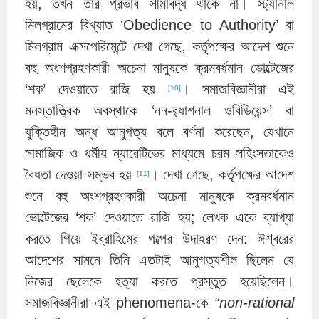
হয়, তখন তার প্রভাব সীমাবদ্ধ থাকে না। স্ট্যানলি
মিলগ্রামের বিখ্যাত ‘Obedience to Authority’ বা
মিলগ্রাম এক্সপেরিমেন্টে দেখা গেছে, কর্তৃপক্ষের আদেশ শুনে
বহু অংশগ্রহণকারী অচেনা মানুষকে ক্রমবর্ধমান ভোল্টেজের
‘শক’ দেওয়াতে রাজি হয়
। সমাজবিজ্ঞানীরা এই
[10]
মনস্তাত্ত্বিক অবস্থাকে ‘নন-র‍্যাশনাল ওবিডিয়েন্স’ বা
যুক্তিহীন অন্ধ আনুগত্য বলে বর্ণনা করেছেন, যেখানে
সামাজিক ও ধর্মীয় ন্যারেটিভের মাধ্যমে চরম সহিংসতাকেও
বৈধতা দেওয়া সম্ভব হয়
। দেখা গেছে, কর্তৃপক্ষের আদেশ
[11]
শুনে বহু অংশগ্রহণকারী অচেনা মানুষকে ক্রমবর্ধমান
ভোল্টেজের ‘শক’ দেওয়াতে রাজি হয়; লেখক একে ব্যাখ্যা
করতে গিয়ে ইব্রাহিমের গল্পের উদাহরণ দেন: ঈশ্বরের
আদেশের সামনে তিনি এতটাই আনুগত্যশীল ছিলেন যে
নিজের ছেলেকে হত্যা করতে প্রস্তুত হয়েছিলেন।
সমাজবিজ্ঞানীরা এই phenomena‑কে
“non‑rational