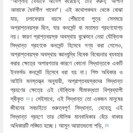
“আল্লাহ যেভাবে আদেশ করেছেন, তাই করুন; আপনি
আমাকে ধৈর্যশীল পাবেন”
। এই কথোপকথন থেকে বোঝা
যায়, চলাফেরার বয়সে পৌঁছানো পুত্র সেসময়ে
অপ্রাপ্তবয়স্ক ছিল, যার কনসেন্ট বা মতামত গ্রহণযোগ্য
নয়। কারণ প্রাপ্তবয়স্ক অবস্থায় বুঝেশুনে নেয়া যৌক্তিক
সিদ্ধান্ত গ্রহণকে কনসেন্ট হিসেবে গণ্য করা গেলেও,
অপ্রাপ্তবয়স্ক অবস্থায় জ্ঞানবুদ্ধি বিবেক বিবেচনার ব্যবহার
করার ক্ষেত্রে অপারগতার কারণে কোনো সিদ্ধান্তকে একটি
ইনফর্মড কনসেন্ট হিসেবে ধরা হয় না। শিশু অধিকার ও
আইনি মনস্তত্ত্ব অনুযায়ী, অপ্রাপ্তবয়স্কদের সিদ্ধান্ত
গ্রহণের ক্ষেত্রে এই যৌক্তিক সীমাবদ্ধতা বিশ্বব্যাপী
স্বীকৃত
। সেইসাথে, এই সিদ্ধান্ত তো একজন মানুষের
[1]
জীবনের সবচাইতে গুরুত্বপূর্ণ সিদ্ধান্ত, যেহেতু এই
সিদ্ধান্ত গ্রহণে তার মৌলিক মানবাধিকার বেঁচে থাকার
অধিকারটি লঙ্ঘিত হচ্ছে। আসুন আয়াতগুলো পড়ি,
[2]