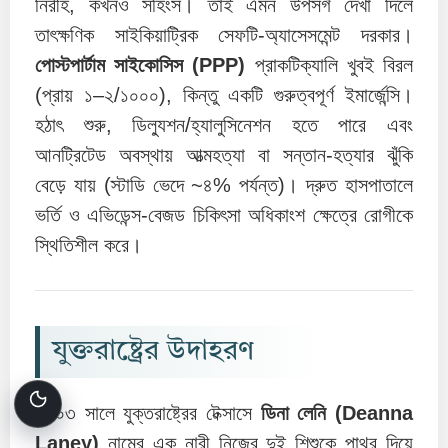
নিরীহ, কখনও সহিংস। তাই এমন উপসর্গ দেখা দিলে
তাৎক্ষণিক সাইকিয়াট্রিক সেফটি-অ্যাসেসমেন্ট দরকার।
পোস্টপার্টাম সাইকোসিস (PPP)
প্রাকটিক্যালি খুবই বিরল
(প্রায় ১–২/১০০০), কিন্তু একটি গুরুত্বপূর্ণ ইমার্জেন্সি।
হঠাৎ শুরু, ডিল্যুশন/হ্যালুসিনেশন হতে পারে এবং
আনট্রিটেড অবস্থায় আত্মহত্যা বা সন্তান-হত্যার ঝুঁকি
বেড়ে যায় (স্টাডি ভেদে ~৪% পর্যন্ত)। দ্রুত হাসপাতালে
ভর্তি ও এভিডেন্স-বেজড চিকিৎসা অধিকাংশ ক্ষেত্রে রোগীকে
স্থিতিশীল করে।
যুক্তরাষ্ট্রের উদাহরণ
২০০৩ সালে যুক্তরাষ্ট্রের টেক্সাসে
ডিনা লেনি (Deanna
Laney)
নামের এক নারী নিজের দুই শিশুকে পাথর দিয়ে