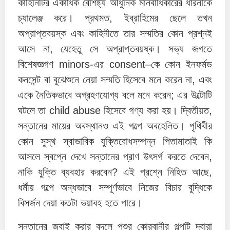
কাহিনিটির একাধিক বৈশিষ্ট্য আধুনিক মানবাধিকারের ধারনাকে
চ্যালেঞ্জ করে। প্রথমত, ইব্রাহিমের ছেলে তখন
অপ্রাপ্তবয়স্ক এবং কাহিনীতে তার সম্মতির কোন প্রশ্নই
আসে না, যেহেতু সে অপ্রাপ্তবয়ষ্ক। সভ্য জগতে
বিশেষজ্ঞগণ minors-এর consent–কে কোন ইনফর্মড
কনসেন্ট বা বুঝেশুনে নেয়া সম্মতি হিসেবে মনে করেন না, এবং
একে নৈতিকভাবে অগ্রহণযোগ্য বলে মনে করেন; এর উল্টোটি
ঘটলে তা child abuse হিসেবে গণ্য করা হয়। দ্বিতীয়ত,
সন্তানের মায়ের অবস্থানও এই গল্পে অবহেলিত। পৃথিবীর
কোন সুস্থ স্বাভাবিক যুক্তিবোধসম্পন্ন পিতামাতাই কি
আসলে স্বপ্নে দেখে সন্তানের প্রাণ উৎসর্গ করতে দেবেন,
নাকি যুক্তি ব্যবহার করবেন? এই প্রশ্নে নিহিত আছে,
ধর্মীয় গল্পে অন্ধভাবে সম্পূর্ণভাবে নিজের বিচার বুদ্ধিকে
বিসর্জন দেয়া কতটা ভয়াবহ হতে পারে।
সন্তানের জবাই করার বদলে পশুর কোরবানীর গল্পটি দ্বারা