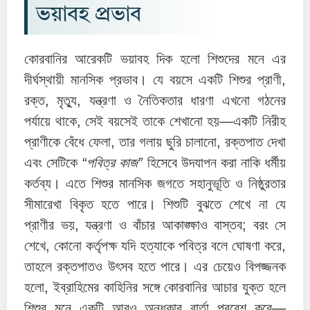
ভয়াবহ প্রভাব
কোরবানির আরেকটি ভয়াবহ দিক হলো শিশুদের মনে এর
দীর্ঘস্থায়ী মানসিক প্রভাব। যে বয়সে একটি শিশুর প্রাণী,
রক্ত, মৃত্যু, যন্ত্রণা ও নৈতিকতার ধারণা এখনো গঠনের
পর্যায়ে থাকে, সেই বয়সেই তাকে শেখানো হয়—একটি নিরীহ
প্রাণীকে বেঁধে ফেলা, তার গলায় ছুরি চালানো, রক্তপাত দেখা
এবং সেটিকে
“পবিত্র কাজ”
হিসেবে উদযাপন করা নাকি ধর্মীয়
কর্তব্য। এতে শিশুর মানসিক জগতে সহানুভূতি ও নিষ্ঠুরতার
সীমারেখা বিকৃত হতে পারে। শিশুটি বুঝতে শেখে না যে
প্রাণীর ভয়, যন্ত্রণা ও বাঁচার আকাঙ্ক্ষাও বাস্তব; বরং সে
শেখে, কোনো কর্তৃপক্ষ যদি হত্যাকে পবিত্র বলে ঘোষণা করে,
তাহলে রক্তপাতও উৎসব হতে পারে। এর চেয়েও বিপজ্জনক
হলো, ইব্রাহিমের কাহিনির সঙ্গে কোরবানির আচার যুক্ত হলে
শিশুর মনে একটি আরও অন্ধকার বার্তা প্রবেশ করে—