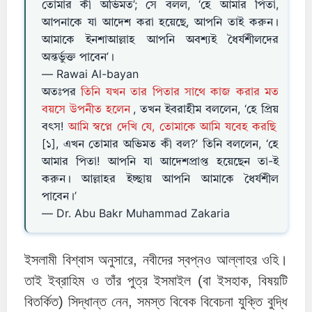
তোমার কী অভিমত’; সে বলল, ‘হে আমার পিতা,
আপনাকে যা আদেশ করা হয়েছে, আপনি তাই করুন।
আমাকে ইনশাআল্লাহ আপনি অবশ্যই ধৈর্যশীলদের
অন্তর্ভুক্ত পাবেন’।
— Rawai Al-bayan
অতঃপর
তিনি যখন তার পিতার সাথে কাজ করার মত
বয়সে উপনীত হলেন
, তখন ইবরাহীম বললেন, ‘হে প্রিয়
বৎস!
আমি স্বপ্নে দেখি যে, তোমাকে আমি যবেহ করছি
[১], এখন তোমার অভিমত কী বল?’ তিনি বললেন, ‘হে
আমার পিতা! আপনি যা আদেশপ্ৰাপ্ত হয়েছেন তা-ই
করুন। আল্লাহর ইচ্ছায় আপনি আমাকে ধৈর্যশীল
পাবেন।’
— Dr. Abu Bakr Muhammad Zakaria
ইসলামী বিশ্বাস অনুসারে, নবীদের স্বপ্নও আল্লাহর ওহি।
তাই ইব্রাহিম ও তাঁর পুত্র ইসমাইল (বা ইসহাক, বিষয়টি
বিতর্কিত) সিদ্ধান্ত নেন, সমস্ত বিবেক বিবেচনা যুক্তি বুদ্ধি