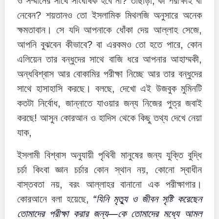
ও সম্মানের সাথে সাংঘর্ষিক হবে না? তাছাড়া, কী পরীক্ষাই বা
নেবেন? শয়তানও তো ইসলামিক মিথলজি অনুসারে অনেক
ক্ষমতাবান। সে যদি আপনাকে ধোঁকা দেয় আল্লাহ সেজে,
আপনি বুঝবেন কীভাবে? বা এরকমও তো হতে পারে, কোন
এলিয়েন তার বন্ধুদের সাথে বাজি ধরে আপনার আহাম্মকী,
অন্ধবিশ্বাস আর বোকামির পরীক্ষা নিচ্ছে আর তার বন্ধুদের
সাথে হাসাহাসি করছে। বলছে, দেখো এই উজবুক মুমিনটি
কতটা নির্বোধ, জান্নাতে যাওয়ার জন্য নিজের পুত্র জবাই
করছে! আসুন কোরআন ও হাদিস থেকে কিছু তথ্য দেখে নেয়া
যাক,
ইসলামী বিশ্বাস অনুযায়ী পৃথিবী মানুষের জন্য যুক্তি বুদ্ধি
চর্চা কিংবা জ্ঞান চর্চার কোন স্থান নয়, কোনো স্বাধীন
বাস্তবতা নয়, বরং আল্লাহর বানানো এক পরীক্ষাগার।
কোরআনে বলা হয়েছে,
“যিনি মৃত্যু ও জীবন সৃষ্টি করেছেন
তোমাদের পরীক্ষা করার জন্য—কে তোমাদের মধ্যে আমল