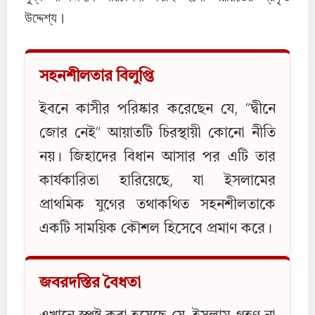
উদ্দেশ্য।
সহনশীলতার বিলুপ্তি
ইবনে কাসীর পরিষ্কার করেছেন যে, “দ্বীনে
জোর নেই” আয়াতটি চিরস্থায়ী কোনো নীতি
নয়। জিহাদের বিধান আসার পর এটি তার
কার্যকারিতা হারিয়েছে, যা ইসলামের
প্রাথমিক যুগের তথাকথিত সহনশীলতাকে
একটি সাময়িক কৌশল হিসেবে প্রমাণ করে।
জবরদস্তির বৈধতা