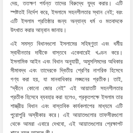
দেয়, ততক্ষণ পর্যন্ত তাদের বিরুদ্ধে যুদ্ধ করার। এটি
স্পষ্টতই নির্দেশ করে, ইসলামে সহনশীলতার স্থান নেই; বরং
এটি ইসলাম প্রতিষ্ঠার জন্য অন্যান্য ধর্ম ও মতবাদকে
উৎখাত করার আহ্বান জানায়।
এই সমস্ত বিধানগুলো ইসলামের সহিষ্ণুতা এবং ধর্মীয়
স্বাধীনতার দাবীকে বাস্তবে একেবারেই খণ্ডন করে।
ইসলামিক আইন এবং বিধান অনুযায়ী, অমুসলিমদের অধিকার
সীমাবদ্ধ এবং তাদেরকে দ্বিতীয় শ্রেণির নাগরিক হিসেবে
গণ্য করা হয়, যা মানবাধিকার লঙ্ঘনের প্রতীক। তাই,
“দ্বীনে কোনো জোর নেই” এই আয়াতটি সহনশীলতার
প্রতীক হিসেবে ব্যবহার করা হলেও, প্রকৃতপক্ষে ইসলাম তার
শাস্ত্রীয় বিধান এবং বাস্তবিক কার্যকলাপের মাধ্যমে এটি
পুরোপুরি অস্বীকার করে। এই আয়াতগুলোর তাফসীরগুলো
থেকে আমরা এবারে দেখবো, এই আয়াতগুলোর প্রেক্ষাপট
শানে নুযূল আসলে কী।