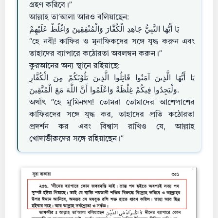
গ্রহণ করিবে।”
আল্লাহ তা’আলা আরও বলিয়াছেন:
يَا أَيُّهَا النَّبِيُّ جَاهِدِ الْكُفَّارَ وَالْمُنْفِقِينَ وَاغْلُظْ عَلَيْهِمْ
“হে নবী! কাফির ও মুনাফিকদের সঙ্গে যুদ্ধ করুন এবং
তাহাদের ব্যাপারে কঠোরতা অবলম্বন করুন।”
কুরআনের অন্য স্থানে রহিয়াছে:
يَا أَيُّهَا الَّذِينَ آمَنُوا قَاتِلُوا الَّذِينَ يَلُوْنَكُمْ مِنَ الْكُفَّارِ
وَلْيَجِدُوا فِيكُمْ غِلْظَةٌ وَاعْلَمُوا أَنَّ اللَّهَ مَعَ الْمُتَّقِينَ.
অর্থাৎ “হে মু’মিনগণ! তোমরা তোমাদের আশেপাশের
কাফিরদের সঙ্গে যুদ্ধ কর, তাহাদের প্রতি কঠোরতা
প্রদর্শন কর এবং বিশ্বাস রাখিও যে, আল্লাহ
খোদাভীরুদের সঙ্গে রহিয়াছেন।”