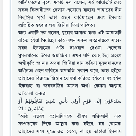
আলিমগণের বৃহৎ একটি দল বলেন, এই আয়াতটি সেই
সকল কিতাবীদের বেলায় প্রযোজ্য যাহারা তাহাদের দীন
বিলুপ্তির পূর্বে তাহা গ্রহণ করিয়াছেন এবং ইসলাম
প্রতিষ্ঠিত হইবার পর জিযিয়া দিয়া থাকিত।
অন্য একটি দল বলেন, যুদ্ধের আয়াত দ্বারা এই আয়াতটি
রহিত হইয়া গিয়াছে। তাই এখন সকল সম্প্রদায়কে সত্য-
সরল ইসলামের প্রতি দাওয়াত দেওয়া প্রত্যেক
মুসলমানের উপর ওয়াজিব। এখন যদি কেহ ইহা গ্রহণে
অস্বীকৃতি জানায় অথবা জিযিয়া দান করিয়া মুসলমানদের
অধীনতা গ্রহণ করিতে অসম্মতি প্রকাশ করে, তাহা হইলে
তাহাদের বিরুদ্ধে জিহাদ ঘোষণা করিতে হইবে। এই হইল
‘ইকরাহ’ বা জবরদস্তির আসল অর্থ। কেননা আল্লাহ
তা’আলা অন্যত্র
سَتُدْعَوْنَ إِلَى قَوْمٍ أُولِي بَأْسٍ شَدِيدٍ تُقَاتِلُونَهُمْ أَوْ
يُسْلِمُونَ : 21
“অতি সত্বরই তোমাদিগকে ভীষণ শক্তিশালী এক
সম্প্রদায়ের দিকে আহ্বান করা হইবে, হয় তোমরা
তাহাদের সঙ্গে যুদ্ধে রত হইবে, না হয় তাহারা ইসলাম