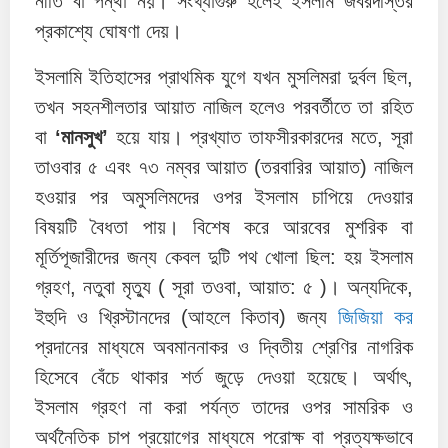
নীতি বা পন্থা নয়। সংখ্যাগুরু হলেই ইসলাম জবরদস্তির
প্রকাশ্যে ঘোষণা দেয়।
ইসলামি ইতিহাসের প্রাথমিক যুগে যখন মুসলিমরা দুর্বল ছিল,
তখন সহনশীলতার আয়াত নাজিল হলেও পরবর্তীতে তা রহিত
বা
‘মানসুখ’
হয়ে যায়। প্রখ্যাত তাফসীরকারদের মতে, সূরা
তাওবার ৫ এবং ৭৩ নম্বর আয়াত (তরবারির আয়াত) নাজিল
হওয়ার পর অমুসলিমদের ওপর ইসলাম চাপিয়ে দেওয়ার
বিষয়টি বৈধতা পায়। বিশেষ করে আরবের মুশরিক বা
মূর্তিপূজারীদের জন্য কেবল দুটি পথ খোলা ছিল: হয় ইসলাম
গ্রহণ, নতুবা মৃত্যু ( সূরা তওবা, আয়াত: ৫ )। অন্যদিকে,
ইহুদি ও খ্রিস্টানদের (আহলে কিতাব) জন্য
জিজিয়া কর
প্রদানের মাধ্যমে অবমাননাকর ও দ্বিতীয় শ্রেণির নাগরিক
হিসেবে বেঁচে থাকার শর্ত জুড়ে দেওয়া হয়েছে। অর্থাৎ,
ইসলাম গ্রহণ না করা পর্যন্ত তাদের ওপর সামরিক ও
অর্থনৈতিক চাপ প্রয়োগের মাধ্যমে পরোক্ষ বা প্রত্যক্ষভাবে