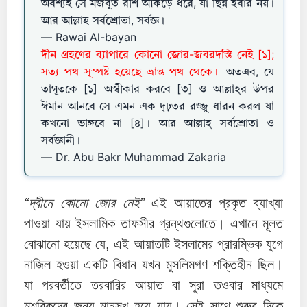
অবশ্যই সে মজবুত রশি আঁকড়ে ধরে, যা ছিন্ন হবার নয়।
আর আল্লাহ সর্বশ্রোতা, সর্বজ্ঞ।
— Rawai Al-bayan
দীন গ্রহণের ব্যাপারে কোনো জোর-জবরদস্তি নেই [১];
সত্য পথ সুস্পষ্ট হয়েছে ভ্রান্ত পথ থেকে।
অতএব, যে
তাগূতকে [১] অস্বীকার করবে [৩] ও আল্লাহ্‌র উপর
ঈমান আনবে সে এমন এক দৃঢ়তর রজ্জু ধারন করল যা
কখনো ভাঙ্গবে না [৪]। আর আল্লাহ্‌ সর্বশ্রোতা ও
সর্বজ্ঞানী।
— Dr. Abu Bakr Muhammad Zakaria
“দ্বীনে কোনো জোর নেই”
এই আয়াতের প্রকৃত ব্যাখ্যা
পাওয়া যায় ইসলামিক তাফসীর গ্রন্থগুলোতে। এখানে মূলত
বোঝানো হয়েছে যে, এই আয়াতটি ইসলামের প্রারম্ভিক যুগে
নাজিল হওয়া একটি বিধান যখন মুসলিমগণ শক্তিহীন ছিল।
যা পরবর্তীতে তরবারির আয়াত বা সূরা তওবার মাধ্যমে
মুশরিকদের জন্য মানসুখ হয়ে যায়। সেই সাথে শুরুর দিকে