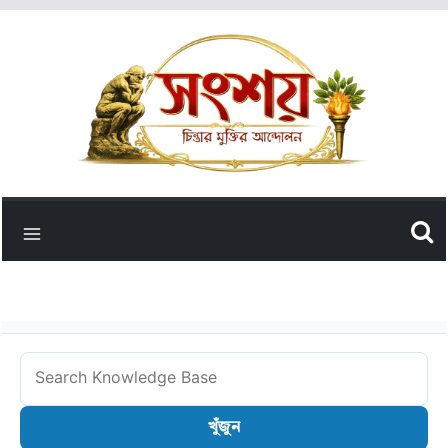
Skip
to
content
Search
Knowledge
খুঁজুন
Base