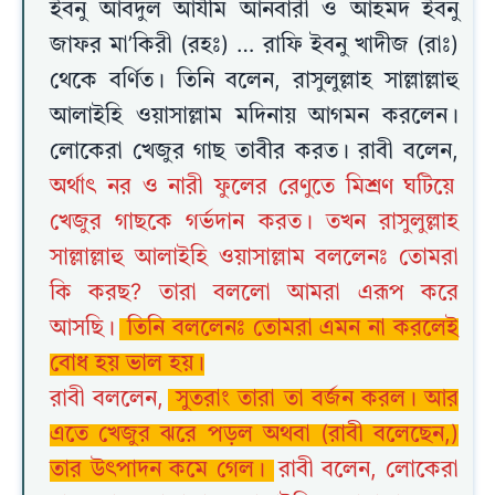
ইবনু আবদুল আযীম আনবারী ও আহমদ ইবনু
জাফর মা’কিরী (রহঃ) … রাফি ইবনু খাদীজ (রাঃ)
থেকে বর্ণিত। তিনি বলেন, রাসুলুল্লাহ সাল্লাল্লাহু
আলাইহি ওয়াসাল্লাম মদিনায় আগমন করলেন।
লোকেরা খেজুর গাছ তাবীর করত। রাবী বলেন,
অর্থাৎ নর ও নারী ফুলের রেণুতে মিশ্রণ ঘটিয়ে
খেজুর গাছকে গর্ভদান করত। তখন রাসুলুল্লাহ
সাল্লাল্লাহু আলাইহি ওয়াসাল্লাম বললেনঃ তোমরা
কি করছ? তারা বললো আমরা এরূপ করে
আসছি।
তিনি বললেনঃ তোমরা এমন না করলেই
বোধ হয় ভাল হয়।
রাবী বললেন,
সুতরাং তারা তা বর্জন করল। আর
এতে খেজুর ঝরে পড়ল অথবা (রাবী বলেছেন,)
তার উৎপাদন কমে গেল।
রাবী বলেন, লোকেরা