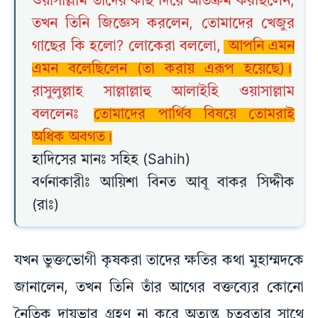
ওয়াসাল্লাম তাদের কাছ দিয়ে অতিক্রম করছিলেন,
তখন তিনি জিজ্ঞেস করলেন, তোমাদের খেজুর
গাছের কি হলো? লোকেরা বললো,
আপনি এমন
এমন বলেছিলেন (তা করায় এরূপ হয়েছে)।
রাসুলুল্লাহ সাল্লাল্লাহু আলাইহি ওয়াসাল্লাম
বললেনঃ
তোমাদের পার্থিব বিষয়ে তোমরাই
অধিক অবগত।
হাদিসের মানঃ সহিহ (Sahih)
বর্ণনাকারীঃ আয়িশা বিনত আবূ বাকর সিদ্দীক
(রাঃ)
যখন ভুক্তভোগী কৃষকরা তাদের ক্ষতির কথা মুহাম্মদকে
জানালেন, তখন তিনি তাঁর আগের বক্তব্যের কোনো
নৈতিক দায়ভার গ্রহণ না করে অত্যন্ত চতুরতার সাথে