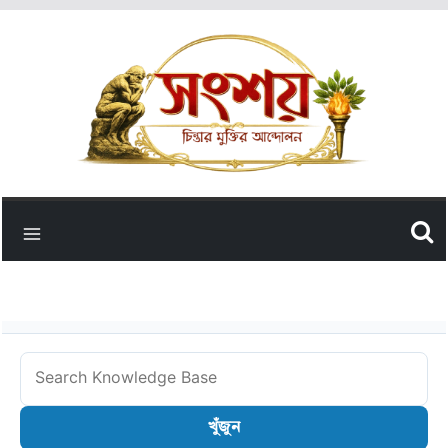
Skip
to
content
Search
Knowledge
খুঁজুন
Base