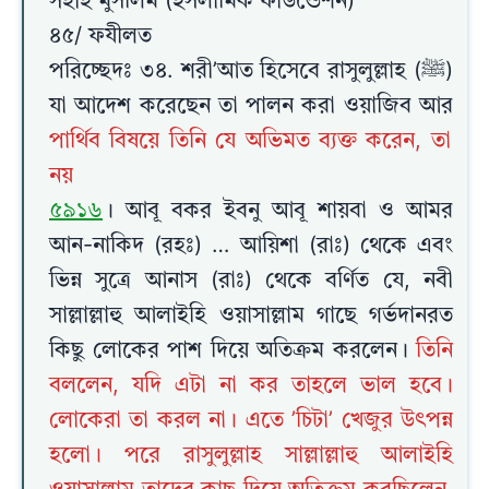
সহীহ মুসলিম (ইসলামিক ফাউন্ডেশন)
৪৫/ ফযীলত
পরিচ্ছেদঃ ৩৪. শরী’আত হিসেবে রাসুলুল্লাহ (ﷺ)
যা আদেশ করেছেন তা পালন করা ওয়াজিব আর
পার্থিব বিষয়ে তিনি যে অভিমত ব্যক্ত করেন, তা
নয়
৫৯১৬
। আবূ বকর ইবনু আবূ শায়বা ও আমর
আন-নাকিদ (রহঃ) … আয়িশা (রাঃ) থেকে এবং
ভিন্ন সুত্রে আনাস (রাঃ) থেকে বর্ণিত যে, নবী
সাল্লাল্লাহু আলাইহি ওয়াসাল্লাম গাছে গর্ভদানরত
কিছু লোকের পাশ দিয়ে অতিক্রম করলেন।
তিনি
বললেন, যদি এটা না কর তাহলে ভাল হবে।
লোকেরা তা করল না। এতে ’চিটা’ খেজুর উৎপন্ন
হলো। পরে রাসুলুল্লাহ সাল্লাল্লাহু আলাইহি