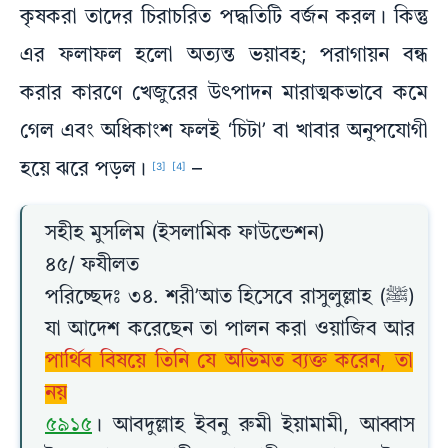
কৃষকরা তাদের চিরাচরিত পদ্ধতিটি বর্জন করল। কিন্তু
এর ফলাফল হলো অত্যন্ত ভয়াবহ; পরাগায়ন বন্ধ
করার কারণে খেজুরের উৎপাদন মারাত্মকভাবে কমে
গেল এবং অধিকাংশ ফলই ‘চিটা’ বা খাবার অনুপযোগী
হয়ে ঝরে পড়ল।
–
[3]
[4]
সহীহ মুসলিম (ইসলামিক ফাউন্ডেশন)
৪৫/ ফযীলত
পরিচ্ছেদঃ ৩৪. শরী’আত হিসেবে রাসুলুল্লাহ (ﷺ)
যা আদেশ করেছেন তা পালন করা ওয়াজিব আর
পার্থিব বিষয়ে তিনি যে অভিমত ব্যক্ত করেন, তা
নয়
৫৯১৫
। আবদুল্লাহ ইবনু রুমী ইয়ামামী, আব্বাস