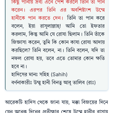
কিছু পানীয় দ্রব্য এনে পেশ করলে তিনি তা পান
করেন। এরপর তিনি এর অবশিষ্টাংশ উম্মে
হানীকে পান করতে দেন।
তিনি তা পান করে
বলেন, ইয়া রাসূলাল্লাহ্! আমি তো ইফতার
করলাম, কিন্তু আমি যে রোযা ছিলাম। তিনি তাঁকে
জিজ্ঞাসা করেন, তুমি কি কোন কাযা রোযা আদায়
করছিলে? তিনি বলেন, না। তিনি বলেন, যদি তা
নফল রোযা হয়, তবে এতে তোমার কোন ক্ষতি
হবে না।
হাদিসের মানঃ সহিহ (Sahih)
বর্ণনাকারীঃ উম্মু হানী বিনতু আবূ তালিব (রাঃ)
আরেকটি হাদিস থেকে জানা যায়, মক্কা বিজয়ের দিনে
যেন অনেক দিনের প্রতীক্ষার শেষে উম্মে হানীর বাসায়