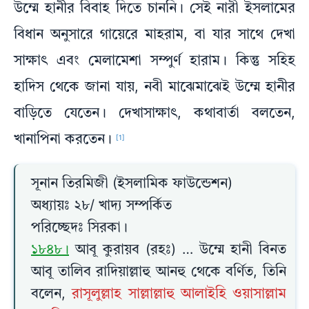
উম্মে হানীর বিবাহ দিতে চাননি। সেই নারী ইসলামের
বিধান অনুসারে গায়েরে মাহরাম, বা যার সাথে দেখা
সাক্ষাৎ এবং মেলামেশা সম্পুর্ণ হারাম। কিন্তু সহিহ
হাদিস থেকে জানা যায়, নবী মাঝেমাঝেই উম্মে হানীর
বাড়িতে যেতেন। দেখাসাক্ষাৎ, কথাবার্তা বলতেন,
খানাপিনা করতেন।
[1]
সূনান তিরমিজী (ইসলামিক ফাউন্ডেশন)
অধ্যায়ঃ ২৮/ খাদ্য সম্পর্কিত
পরিচ্ছেদঃ সিরকা।
১৮৪৮।
আবূ কুরায়ব (রহঃ) … উম্মে হানী বিনত
আবূ তালিব রাদিয়াল্লাহু আনহু থেকে বর্ণিত, তিনি
বলেন,
রাসূলুল্লাহ সাল্লাল্লাহু আলাইহি ওয়াসাল্লাম