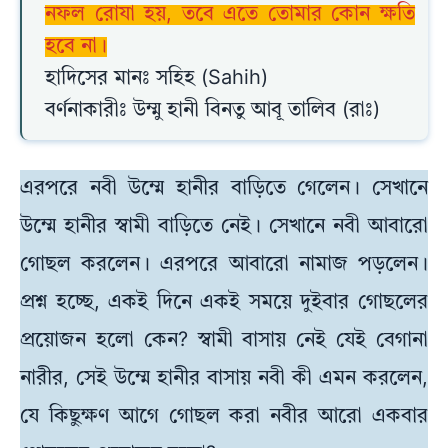
নফল রোযা হয়, তবে এতে তোমার কোন ক্ষতি
হবে না।
হাদিসের মানঃ সহিহ (Sahih)
বর্ণনাকারীঃ উম্মু হানী বিনতু আবূ তালিব (রাঃ)
এরপরে নবী উম্মে হানীর বাড়িতে গেলেন। সেখানে
উম্মে হানীর স্বামী বাড়িতে নেই। সেখানে নবী আবারো
গোছল করলেন। এরপরে আবারো নামাজ পড়লেন।
প্রশ্ন হচ্ছে, একই দিনে একই সময়ে দুইবার গোছলের
প্রয়োজন হলো কেন? স্বামী বাসায় নেই যেই বেগানা
নারীর, সেই উম্মে হানীর বাসায় নবী কী এমন করলেন,
যে কিছুক্ষণ আগে গোছল করা নবীর আরো একবার