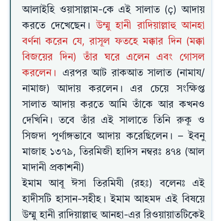
আলাইহি ওয়াসাল্লাম-কে এই সালাত (ç) আদায়
করতে দেখেছেন।
উম্মু হানী রাদিয়াল্লাহু আনহা
বর্ণনা করেন যে, রাসূল ফতহে মক্কার দিন (মক্কা
বিজয়ের দিন) তাঁর ঘরে এলেন এবং গোসল
করলেন।
এরপর আট রাকআত সালাত (নামায/
নামাজ) আদায় করলেন। এর চেয়ে সংক্ষিপ্ত
সালাত আদায় করতে আমি তাঁকে আর কখনও
দেখিনি। তবে তাঁর এই সালাতে তিনি রুকূ ও
সিজদা পূর্ণাঙ্গভাবে আদায় করেছিলেন। – ইবনু
মাজাহ ১৩৭৯, তিরমিজী হাদিস নম্বরঃ ৪৭৪ (আল
মাদানী প্রকাশনী)
ইমাম আবূ ঈসা তিরমিযী (রহঃ) বলেনঃ এই
হাদীসটি হাসান-সহীহ। ইমাম আহমদ এই বিষয়ে
উম্মু হানী রাদিয়াল্লাহু আনহা-এর রিওয়ায়াতটিকেই