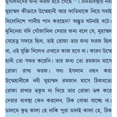
মুসলিমদের জন্য ফরজ হয়ে গেছে
। এমতাবস্থায় নবী
[7]
মুহাম্মদ কীভাবে উম্মেহানী আর ফাতিমাকে নিয়ে সবাই
মিলেমিশে পানীয় পান করছেন? অদ্ভুত ঘটনাই বটে।
মুমিনেরা যদি গোঁজামিল দেয়ার জন্য বলে যে, মুহাম্মদ
যেহেতু সফরে ছিল, তাই রোজা তার জন্য ফরজ ছিল
না, এই যুক্তি দিলেও এখানে কাজ হবে না। কারণ উম্মে
হানী তো সফর করেনি। তার জন্য তো রমজান মাসে
রোজা রাখা ফরজ। সদ্য ইসলাম গ্রহণ করা
উম্মেহানীকে নবী মুহাম্মদ রমজান মাসে ঠিকমতো
রোজা রাখার হুকুম না দিয়ে তার রোজা ভঙ্গ করে
দেয়ার ব্যবস্থা কেন করলেন, ঠিক বোঝা যাচ্ছে না।
ডালমে কুছ কালা হে নাকি পুরা ডালই কালা হে, ঠিক