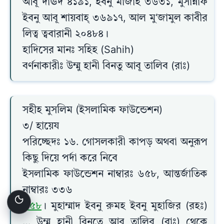
আবূ দাঊদ ৪১৯১, ইবনু মাজাহ ৩৬৩১, মুসান্নাফ
ইবনু আবূ শায়বাহ্ ৩৬৯১৭, আল মু‘জামুল কাবীর
লিত্ব ত্ববারানী ২০৪৮৪।
হাদিসের মানঃ সহিহ (Sahih)
বর্ণনাকারীঃ উম্মু হানী বিনতু আবূ তালিব (রাঃ)
সহীহ মুসলিম (ইসলামিক ফাউন্ডেশন)
৩/ হায়েয
পরিচ্ছেদঃ ১৬. গোসলকারী কাপড় অথবা অনুরূপ
কিছু দিয়ে পর্দা করে নিবে
ইসলামিক ফাউন্ডেশন নাম্বারঃ ৬৫৮, আন্তর্জাতিক
নাম্বারঃ ৩৩৬
৬৫৮
। মুহাম্মাদ ইবনু রুমহ ইবনু মুহাজির (রহঃ)
… উম্মু হানী বিনতে আবূ তালিব (রাঃ) থেকে