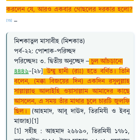
করলেন যে, আরও একবার গোছলের দরকার হলো?
–
[15]
মিশকাতুল মাসাবীহ (মিশকাত)
পর্ব-২২: পোশাক-পরিচ্ছদ
পরিচ্ছেদঃ ৩. দ্বিতীয় অনুচ্ছেদ –
চুল আঁচড়ানো
৪৪৪৬
-[২৮]
উম্মু হানী (রাঃ) হতে বর্ণিত। তিনি
বলেন, (মক্কা বিজয়ের দিন) একদিন রসূলুল্লাহ
সাল্লাল্লাহু আলাইহি ওয়াসাল্লাম আমাদের কাছে
আসলেন, এ সময় তাঁর মাথার চুলে চারটি জুলফি
ছিল।
(আহমাদ, আবূ দাঊদ, তিরমিযী ও ইবনু
মাজাহ)[1]
[1] সহীহ : আহমাদ ২৬৮৯০, তিরমিযী ১৭৮১,