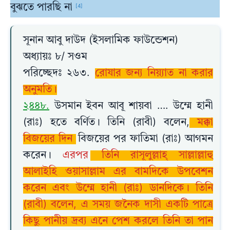
বুঝতে পারছি না
[4]
সূনান আবু দাউদ (ইসলামিক ফাউন্ডেশন)
অধ্যায়ঃ ৮/ সওম
পরিচ্ছেদঃ ২৬৩.
রোযার জন্য নিয়্যাত না করার
অনুমতি।
২৪৪৮.
উসমান ইবন আবূ শায়বা …. উম্মে হানী
(রাঃ) হতে বর্ণিত। তিনি (রাবী) বলেন,
মক্কা
বিজয়ের দিন
বিজয়ের পর ফাতিমা (রাঃ) আগমন
করেন।
এরপর
তিনি রাসূলুল্লাহ্ সাল্লাল্লাহু
আলাইহি ওয়াসাল্লাম এর বামদিকে উপবেশন
করেন এবং উম্মে হানী (রাঃ) ডানদিকে। তিনি
(রাবী) বলেন, এ সময় জনৈক দাসী একটি পাত্রে
কিছু পানীয় দ্রব্য এনে পেশ করলে তিনি তা পান