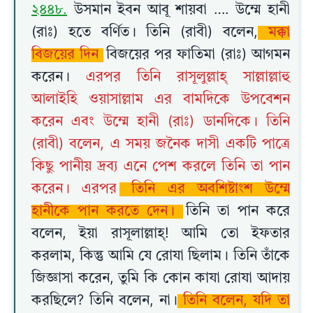
২৪৪৮.
উসমান ইবন আবূ শায়বা …. উম্মে হানী
(রাঃ) হতে বর্ণিত। তিনি (রাবী) বলেন,
মক্কা
বিজয়ের দিন
বিজয়ের পর ফাতিমা (রাঃ) আগমন
করেন।
এরপর তিনি রাসূলুল্লাহ্ সাল্লাল্লাহু
আলাইহি ওয়াসাল্লাম এর বামদিকে উপবেশন
করেন এবং উম্মে হানী (রাঃ) ডানদিকে। তিনি
(রাবী) বলেন, এ সময় জনৈক দাসী একটি পাত্রে
কিছু পানীয় দ্রব্য এনে পেশ করলে তিনি তা পান
করেন। এরপর
তিনি এর অবশিষ্টাংশ উম্মে
হানীকে পান করতে দেন।
তিনি তা পান করে
বলেন, ইয়া রাসূলাল্লাহ্! আমি তো ইফতার
করলাম, কিন্তু আমি যে রোযা ছিলাম। তিনি তাঁকে
জিজ্ঞাসা করেন, তুমি কি কোন কাযা রোযা আদায়
করছিলে? তিনি বলেন, না।
তিনি বলেন, যদি তা