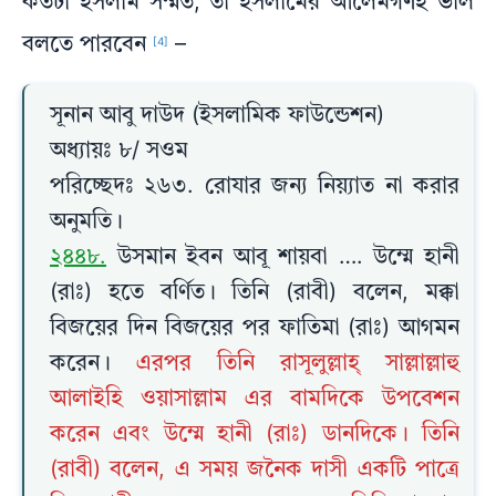
কতটা ইসলাম সম্মত, তা ইসলামের আলেমগণই ভাল
বলতে পারবেন
–
[4]
সূনান আবু দাউদ (ইসলামিক ফাউন্ডেশন)
অধ্যায়ঃ ৮/ সওম
পরিচ্ছেদঃ ২৬৩. রোযার জন্য নিয়্যাত না করার
অনুমতি।
২৪৪৮.
উসমান ইবন আবূ শায়বা …. উম্মে হানী
(রাঃ) হতে বর্ণিত। তিনি (রাবী) বলেন, মক্কা
বিজয়ের দিন বিজয়ের পর ফাতিমা (রাঃ) আগমন
করেন।
এরপর তিনি রাসূলুল্লাহ্ সাল্লাল্লাহু
আলাইহি ওয়াসাল্লাম এর বামদিকে উপবেশন
করেন এবং উম্মে হানী (রাঃ) ডানদিকে। তিনি
(রাবী) বলেন, এ সময় জনৈক দাসী একটি পাত্রে