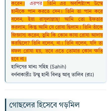
করেন।
এরপর
তিনি এর অবশিষ্টাংশ উম্মে
হানীকে পান করতে দেন। তিনি তা পান করে
বলেন, ইয়া রাসূলাল্লাহ্! আমি তো ইফতার
করলাম, কিন্তু আমি যে রোযা ছিলাম। তিনি তাঁকে
জিজ্ঞাসা করেন, তুমি কি কোন কাযা রোযা আদায়
করছিলে? তিনি বলেন, না। তিনি বলেন, যদি তা
নফল রোযা হয়, তবে এতে তোমার কোন ক্ষতি
হবে না।
হাদিসের মানঃ সহিহ (Sahih)
বর্ণনাকারীঃ উম্মু হানী বিনতু আবূ তালিব (রাঃ)
গোছলের হিসেবে গড়মিল