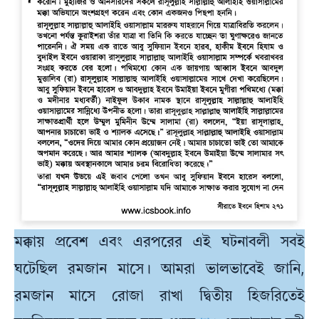
মক্কায় প্রবেশ এবং এরপরের এই ঘটনাবলী সবই
ঘটেছিল রমজান মাসে। আমরা ভালভাবেই জানি,
রমজান মাসে রোজা রাখা দ্বিতীয় হিজরিতেই