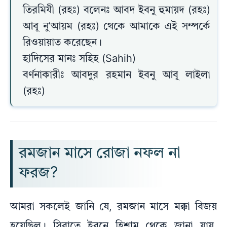
তিরমিযী (রহঃ) বলেনঃ আবদ ইবনু হুমায়দ (রহঃ)
আবূ নু’আয়ম (রহঃ) থেকে আমাকে এই সম্পর্কে
রিওয়ায়াত করেছেন।
হাদিসের মানঃ সহিহ (Sahih)
বর্ণনাকারীঃ আবদুর রহমান ইবনু আবূ লাইলা
(রহঃ)
রমজান মাসে রোজা নফল না
ফরজ?
আমরা সকলেই জানি যে, রমজান মাসে মক্কা বিজয়
হয়েছিল। সিরাতে ইবনে হিশাম থেকে জানা যায়,