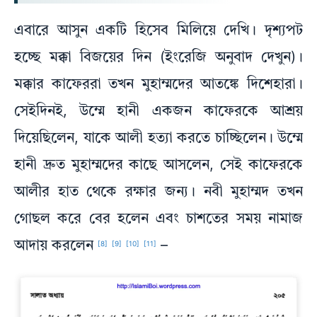
এবারে আসুন একটি হিসেব মিলিয়ে দেখি। দৃশ্যপট
হচ্ছে মক্কা বিজয়ের দিন (ইংরেজি অনুবাদ দেখুন)।
মক্কার কাফেররা তখন মুহাম্মদের আতঙ্কে দিশেহারা।
সেইদিনই, উম্মে হানী একজন কাফেরকে আশ্রয়
দিয়েছিলেন, যাকে আলী হত্যা করতে চাচ্ছিলেন। উম্মে
হানী দ্রুত মুহাম্মদের কাছে আসলেন, সেই কাফেরকে
আলীর হাত থেকে রক্ষার জন্য। নবী মুহাম্মদ তখন
গোছল করে বের হলেন এবং চাশতের সময় নামাজ
আদায় করলেন
–
[8]
[9]
[10]
[11]