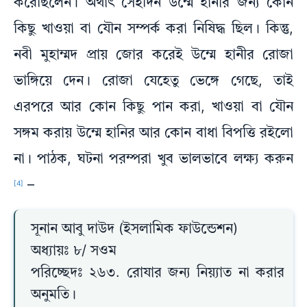
করেছিলেন। অর্থাৎ সেইদিন উম্মে হানীর জন্য কোন
কিছু খাওয়া বা যৌন সম্পর্ক করা নিষিদ্ধ ছিল। কিন্তু,
নবী মুহাম্মদ প্রায় জোর করেই উম্মে হানীর রোজা
ভাঙ্গিয়ে দেন। রোজা যেহেতু ভেঙ্গে গেছে, তাই
এরপরে আর কোন কিছু পান করা, খাওয়া বা যৌন
সঙ্গম করায় উম্মে হানির আর কোন বাধা বিপত্তি রইলো
না। পাঠক, ঘটনা পরম্পরা খুব ভালভাবে লক্ষ্য করুন
–
[4]
সূনান আবু দাউদ (ইসলামিক ফাউন্ডেশন)
অধ্যায়ঃ ৮/ সওম
পরিচ্ছেদঃ ২৬৩. রোযার জন্য নিয়্যাত না করার
অনুমতি।