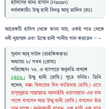
হাদিসের মানঃ হাসান (Hasan)
বর্ণনাকারীঃ উম্মু হানী বিনতু আবূ তালিব (রাঃ)
আরেকটি হাদিস থেকে জানা যায়, একই পাত্র থেকে
নবী মুহাম্মদ এবং উম্মে হানী পানীয় পান করতেন
–
[2]
সুনান আবূ দাউদ (তাহকিককৃত)
অধ্যায়ঃ ৮/ সওম (রোযা)
পরিচ্ছেদঃ ৭৩. এ ব্যাপারে অনুমতি প্রসঙ্গে
২৪৫৬।
উম্মু হানী (রাযি.) সূত্রে বর্ণিত। তিনি
বলেন,
মক্কা বিজয়ের দিন ফাতিমাহ (রাযি.) এসে
রাসূলুল্লাহ সাল্লাল্লাহু আলাইহি ওয়াসাল্লাম-এর বাম
পাশে বসলেন আর উম্মু হানী (রাযি.) বসলেন তাঁর
ডান পাশে। বর্ণনাকারী বলেন, এক দাসী এক পাত্র