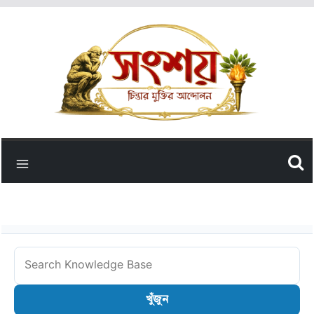
Skip
to
content
Search
Knowledge
খুঁজুন
Base