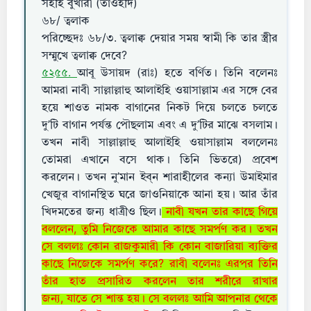
সহীহ বুখারী (তাওহীদ)
৬৮/ ত্বলাক
পরিচ্ছেদঃ ৬৮/৩. ত্বলাক্ব দেয়ার সময় স্বামী কি তার স্ত্রীর
সম্মুখে ত্বলাক্ব দেবে?
৫২৫৫.
আবূ উসায়দ (রাঃ) হতে বর্ণিত। তিনি বলেনঃ
আমরা নাবী সাল্লাল্লাহু আলাইহি ওয়াসাল্লাম এর সঙ্গে বের
হয়ে শাওত নামক বাগানের নিকট দিয়ে চলতে চলতে
দু’টি বাগান পর্যন্ত পৌছলাম এবং এ দু’টির মাঝে বসলাম।
তখন নাবী সাল্লাল্লাহু আলাইহি ওয়াসাল্লাম বললেনঃ
তোমরা এখানে বসে থাক। তিনি ভিতরে) প্রবেশ
করলেন। তখন নু’মান ইব্ন শারাহীলের কন্যা উমাইমার
খেজুর বাগানস্থিত ঘরে জাওনিয়াকে আনা হয়। আর তাঁর
খিদমতের জন্য ধাত্রীও ছিল।
নাবী যখন তার কাছে গিয়ে
বললেন, তুমি নিজেকে আমার কাছে সমর্পণ কর। তখন
সে বললঃ কোন রাজকুমারী কি কোন বাজারিয়া ব্যক্তির
কাছে নিজেকে সমর্পণ করে? রাবী বলেনঃ এরপর তিনি
তাঁর হাত প্রসারিত করলেন তার শরীরে রাখার
জন্য, যাতে সে শান্ত হয়। সে বললঃ আমি আপনার থেকে