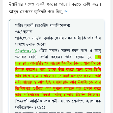
উমাইমার সঙ্গেও একই ধরনের আচরণ করতে চেষ্টা করেন।
আসুন এরপরের হাদিসটি পড়ে নিই,
[5]
সহীহ বুখারী (তাওহীদ পাবলিকেশন)
৬৮/ ত্বলাক
পরিচ্ছেদঃ ৬৮/৩. ত্বলাক্ব দেয়ার সময় স্বামী কি তার স্ত্রীর
সম্মুখে ত্বলাক্ব দেবে?
৫২৫৬-৫২৫৭
. (ভিন্ন সনদে) সাহল ইবন সা’দ ও আবূ
উসায়দ (রাঃ) বর্ণনা করেন। তাঁরা বলেন যে,
নবী
সাল্লাল্লাহু আলাইহি ওয়াসাল্লাম উমাইমা বিনতু শারাহীলকে
বিবাহ করেন। পরে তাকে তাঁর কাছে আনা হলে তিনি
তার দিকে হাত বাড়ালেন। সে এটি অপছন্দ করল। তাই
নবী সাল্লাল্লাহু আলাইহি ওয়াসাল্লাম আবূ উসাইদকে তার
জিনিসপত্র গুটিয়ে এবং দুখানা কাতান বস্ত্র প্রদান করে
তার পরিবারের নিকট পৌঁছে দেবার নির্দেশ দিলেন।
[৫২৫৫] আধুনিক প্রকাশনী- ৪৮৭১ শেষাংশ, ইসলামিক
ফাউন্ডেশন- ৪৭৬৫)