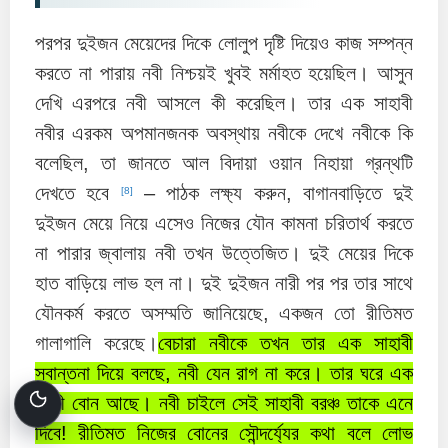
পরপর দুইজন মেয়েদের দিকে লোলুপ দৃষ্টি দিয়েও কাজ সম্পন্ন
করতে না পারায় নবী নিশ্চয়ই খুবই মর্মাহত হয়েছিল। আসুন
দেখি এরপরে নবী আসলে কী করেছিল। তার এক সাহাবী
নবীর এরকম অপমানজনক অবস্থায় নবীকে দেখে নবীকে কি
বলেছিল, তা জানতে আল বিদায়া ওয়ান নিহায়া গ্রন্থটি
দেখতে হবে
– পাঠক লক্ষ্য করুন, বাগানবাড়িতে দুই
[8]
দুইজন মেয়ে নিয়ে এসেও নিজের যৌন কামনা চরিতার্থ করতে
না পারার জ্বালায় নবী তখন উত্তেজিত। দুই মেয়ের দিকে
হাত বাড়িয়ে লাভ হল না। দুই দুইজন নারী পর পর তার সাথে
যৌনকর্ম করতে অসম্মতি জানিয়েছে, একজন তো রীতিমত
গালাগালি করেছে।
বেচারা নবীকে তখন তার এক সাহাবী
স্বান্তনা দিয়ে বলছে, নবী যেন রাগ না করে। তার ঘরে এক
সুন্দরী বোন আছে। নবী চাইলে সেই সাহাবী বরঞ্চ তাকে এনে
দিবে! রীতিমত নিজের বোনের সৌন্দর্য্যের কথা বলে লোভ