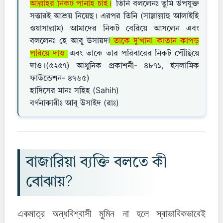
আল্লাহর নিকট পানাহ চাই।
তিনি বললেনঃ তুমি উপযুক্ত
সত্তারই আশ্রয় নিয়েছ। এরপর তিনি (সাল্লাল্লাহু আলাইহি
ওয়াসাল্লাম) আমাদের নিকট বেরিয়ে আসলেন এবং
বললেনঃ হে আবূ উসায়দ!
তাকে দু’খানা কাতান কাপড়
পরিয়ে দাও
এবং তাকে তার পরিবারের নিকট পৌঁছিয়ে
দাও।(৫২৫৭) আধুনিক প্রকাশনী- ৪৮৭১, ইসলামিক
ফাউন্ডেশন- ৪৭৬৫)
হাদিসের মানঃ সহিহ (Sahih)
বর্ণনাকারীঃ আবূ উসাইদ (রাঃ)
বাজারিয়া ব্যক্তি বলতে কী
বোঝায়?
একমাত্র অন্ধবিশ্বাসী মুমিন না হলে স্বাভাবিকভাবেই