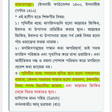
বাজারসমূহ।
(ইসলামী ফাউন্ডেশন ১৪০০, ইসলামীক
সেন্টার ১৪১২)
* এই হাদীস হতে শিক্ষণীয় বিষয়:
১। পৃথিবীর মধ্যে মাসজিদগুলি হলো আল্লাহর জিকির,
ইবাদত বা উপাসনা প্রতিষ্ঠিত করার স্থান। আল্লাহর
জিকির, ইবাদত বা উপাসনার মধ্যে সর্ব শ্রেষ্ঠ বিষয় হলো
পাঁচ ওয়াক্তের ফরজ নামাজ।
২। মসজিদসমূহের সম্মান করা অপরিহার্য; তাই সমস্ত
মসজিদ পরিষ্কার এবং সুবাসিত করে রাখা ওয়াজিব। এবং
অপ্রীতিকর গন্ধ ও ময়লা পোশাক পরিধান করে মসজিদে
প্রবেশ করা জায়েজ নয়।
৩।
পৃথিবীর মধ্যে সবচেয়ে ঘৃণিত স্থান হলো সাধারণতঃ
বাজার; কেননা সচরাচর বাজার হলো প্রতারণা, ঠকবাজি,
মিথ্যা শপথ ইত্যাদির জায়গা
এবং আল্লাহর জিকির
থেকে বিরত থাকারও স্থান।
হাদিসের মানঃ সহিহ (Sahih)
বর্ণনাকারীঃ আবূ হুরায়রা (রাঃ)