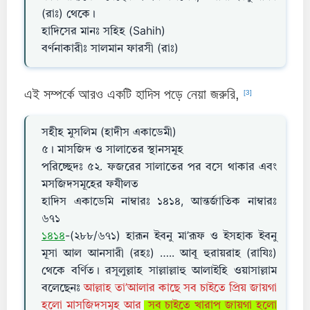
(রাঃ) থেকে।
হাদিসের মানঃ সহিহ (Sahih)
বর্ণনাকারীঃ সালমান ফারসী (রাঃ)
এই সম্পর্কে আরও একটি হাদিস পড়ে নেয়া জরুরি,
[3]
সহীহ মুসলিম (হাদীস একাডেমী)
৫। মাসজিদ ও সালাতের স্থানসমূহ
পরিচ্ছেদঃ ৫২. ফজরের সালাতের পর বসে থাকার এবং
মসজিদসমূহের ফযীলত
হাদিস একাডেমি নাম্বারঃ ১৪১৪, আন্তর্জাতিক নাম্বারঃ
৬৭১
১৪১৪
-(২৮৮/৬৭১) হারূন ইবনু মা’রূফ ও ইসহাক ইবনু
মূসা আল আনসারী (রহঃ) ….. আবূ হুরায়রাহ (রাযিঃ)
থেকে বর্ণিত। রসূলুল্লাহ সাল্লাল্লাহু আলাইহি ওয়াসাল্লাম
বলেছেনঃ
আল্লাহ তা’আলার কাছে সব চাইতে প্রিয় জায়গা
হলো মাসজিদসমূহ আর
সব চাইতে খারাপ জায়গা হলো