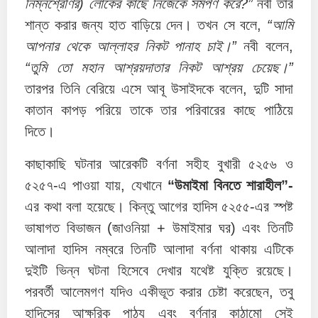
নিম্নশ্রেণির) লোকের কাছে নিজেকে সমর্পণ করে?”
নবী তার
শান্ত করার জন্য হাত বাড়িয়ে দেন। তখন সে বলে,
“আমি
আপনার থেকে আল্লাহর নিকট পানাহ চাই।”
নবী বলেন,
“তুমি তো মহান আশ্রয়দাতার নিকট আশ্রয় চেয়েছ।”
তারপর তিনি বেরিয়ে এসে আবূ উসাইদকে বলেন, দুটি সাদা
কাতান কাপড় পরিয়ে তাকে তার পরিবারের কাছে পাঠিয়ে
দিতে।
কাছাকাছি ঘটনার আরেকটি বর্ণনা সহীহ বুখারী ৫২৫৬ ও
৫২৫৭-এ পাওয়া যায়, যেখানে
“উমাইমা বিনতে শারাহীল”-
এর কথা বলা হয়েছে। কিন্তু আগের হাদিস ৫২৫৫-এর স্পষ্ট
ভাষাগত বিভাজন (জাওনিয়া + উমাইমার ঘর) এবং তিনটি
আলাদা হাদিস নম্বরে তিনটি আলাদা বর্ণনা থাকায় এটিকে
দুইটি ভিন্ন ঘটনা হিসেবে দেখার যথেষ্ট যুক্তি রয়েছে।
পরবর্তী আলেমগণ যদিও একীভূত করার চেষ্টা করেছেন, তবু
হাদিসের আক্ষরিক পাঠ্য এবং বর্ণনার কাঠামো সেই