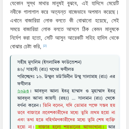
যেকোন সুস্থ মাথার মানুষই বুঝবে, এই হাদিসে মেয়েটি
নবীকে গালাগাল করে অত্যন্ত বাজেভাবে অপমান করেছে।
এখানে বাজারিয়া লোক বলতে কী বোঝানো হয়েছে, সেই
সময়ে বাজারিয়া লোক বলতে আসলে ঠিক কেমন মানুষকে
নির্দেশ করা হতো, সেটি আসুন আরেকটি সহিহ হাদিস থেকে
বোঝার চেষ্টা করি,
[2]
সহীহ মুসলিম (ইসলামিক ফাউন্ডেশন)
৪৬/ সাহাবী (রাঃ) গণের ফযীলত
পরিচ্ছেদঃ ১৬. উম্মুল মউ’মিনীন উম্মু সালামাহ (রাঃ) এর
ফযীলত
৬০৯৩
। আবদুল আলা ইবনু হাম্মাদ ও মুহাম্মাদ ইবনু
আবদুল আ’লা কায়সী (রহঃ) … সালমান (রাঃ) থেকে
বর্ণনা করেন।
তিনি বলেন, যদি তোমার পক্ষে সম্ভব হয়
তবে বাজারে প্রবেশকারীদের মধ্যে তুমি প্রথম হয়ো না
এবং তথা হতে বহির্গমণকারীদের মধ্যে তুমি শেষ ব্যক্তি
হয়ো না।
বাজার হলো শয়তানের আড্ডাখানা।
আর