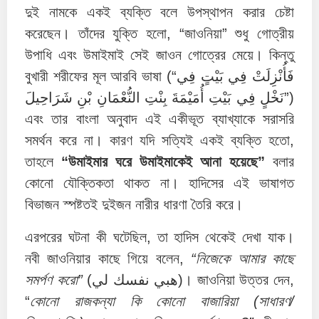
দুই নামকে একই ব্যক্তি বলে উপস্থাপন করার চেষ্টা
করেছেন। তাঁদের যুক্তি হলো, “জাওনিয়া” শুধু গোত্রীয়
উপাধি এবং উমাইমাই সেই জাওন গোত্রের মেয়ে। কিন্তু
বুখারী শরীফের মূল আরবি ভাষা (“فَأُنْزِلَتْ فِي بَيْتٍ فِي
نَخْلٍ فِي بَيْتِ أُمَيْمَةَ بِنْتِ النُّعْمَانِ بْنِ شَرَاحِيلَ”)
এবং তার বাংলা অনুবাদ এই একীভূত ব্যাখ্যাকে সরাসরি
সমর্থন করে না। কারণ যদি সত্যিই একই ব্যক্তি হতো,
তাহলে
“উমাইমার ঘরে উমাইমাকেই আনা হয়েছে”
বলার
কোনো যৌক্তিকতা থাকত না। হাদিসের এই ভাষাগত
বিভাজন স্পষ্টতই দুইজন নারীর ধারণা তৈরি করে।
এরপরের ঘটনা কী ঘটেছিল, তা হাদিস থেকেই দেখা যাক।
নবী জাওনিয়ার কাছে গিয়ে বলেন,
“নিজেকে আমার কাছে
সমর্পণ করো”
(هبي نفسك لي)। জাওনিয়া উত্তর দেন,
“
কোনো রাজকন্যা কি কোনো বাজারিয়া (সাধারণ/