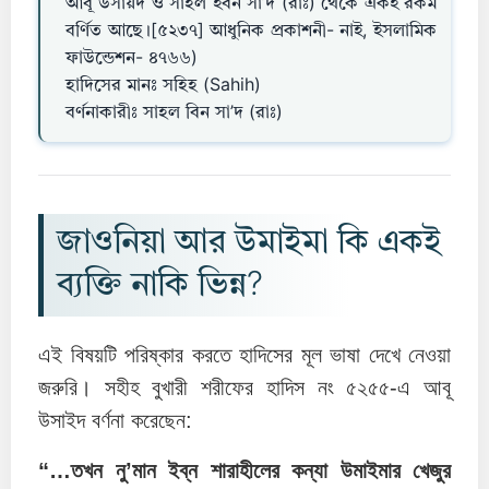
আবূ উসায়দ ও সাহল ইবন সা’দ (রাঃ) থেকে একই রকম
বর্ণিত আছে।[৫২৩৭] আধুনিক প্রকাশনী- নাই, ইসলামিক
ফাউন্ডেশন- ৪৭৬৬)
হাদিসের মানঃ সহিহ (Sahih)
বর্ণনাকারীঃ সাহল বিন সা’দ (রাঃ)
জাওনিয়া আর উমাইমা কি একই
ব্যক্তি নাকি ভিন্ন?
এই বিষয়টি পরিষ্কার করতে হাদিসের মূল ভাষা দেখে নেওয়া
জরুরি। সহীহ বুখারী শরীফের হাদিস নং ৫২৫৫-এ আবূ
উসাইদ বর্ণনা করেছেন:
“…তখন নু’মান ইব্ন শারাহীলের কন্যা উমাইমার খেজুর