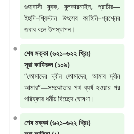
গুহাবাসী যুবক, যুলকারনাইন, প্রাচীর—
ইহুদি–খ্রিস্টান উৎসের কাহিনি–প্রশ্নের
জবাব বলে উপস্থাপন।
শেষ মক্কা (৬২১–৬২২ খ্রিঃ)
সূরা কাফিরুন (১০৯)
“তোমাদের দ্বীন তোমাদের, আমার দ্বীন
আমার”—সমঝোতার পথ ব্যর্থ হওয়ার পর
পরিষ্কার ধর্মীয় বিচ্ছেদ ঘোষণা।
শেষ মক্কা (৬২১–৬২২ খ্রিঃ)
সূরা ফাতিহা (১)