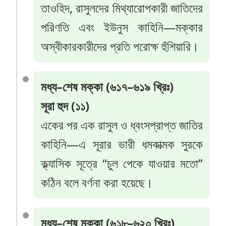
তাওহিদ, রাসুলদের মিথ্যারোপকারী জাতিদের
পরিণতি এবং ইউনুস কাহিনি—মক্কার
অস্বীকারকারীদের প্রতি পরোক্ষ হুঁশিয়ারি।
মধ্য–শেষ মক্কা (৬১৭–৬১৯ খ্রিঃ)
সূরা হুদ (১১)
একের পর এক রাসুল ও ধ্বংসপ্রাপ্ত জাতির
কাহিনি—এ সূরার ভারী ধমকাত্মক সুরকে
ক্ল্যাসিক সূত্রে “চুল পেকে যাওয়ার মতো”
কঠিন বলে বর্ণনা করা হয়েছে।
মধ্য–শেষ মক্কা (৬১৮–৬২০ খ্রিঃ)