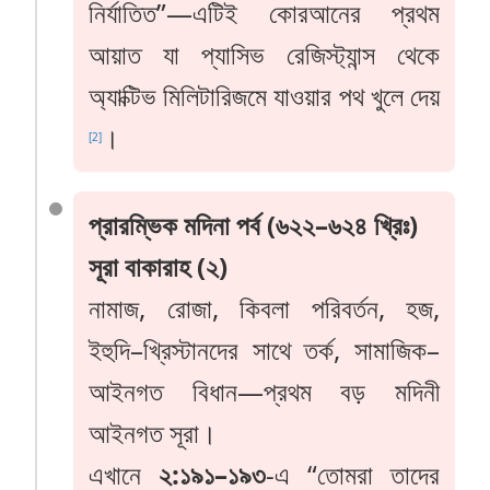
নির্যাতিত”—এটিই কোরআনের প্রথম
আয়াত যা প্যাসিভ রেজিস্ট্যান্স থেকে
অ্যাক্টিভ মিলিটারিজমে যাওয়ার পথ খুলে দেয়
।
[2]
প্রারম্ভিক মদিনা পর্ব (৬২২–৬২৪ খ্রিঃ)
সূরা বাকারাহ (২)
নামাজ, রোজা, কিবলা পরিবর্তন, হজ,
ইহুদি–খ্রিস্টানদের সাথে তর্ক, সামাজিক–
আইনগত বিধান—প্রথম বড় মদিনী
আইনগত সূরা।
এখানে
২:১৯১–১৯৩
-এ “তোমরা তাদের