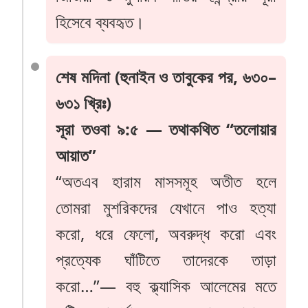
হিসেবে ব্যবহৃত।
শেষ মদিনা (হুনাইন ও তাবুকের পর, ৬৩০–
৬৩১ খ্রিঃ)
সূরা তওবা ৯:৫ — তথাকথিত “তলোয়ার
আয়াত”
“অতএব হারাম মাসসমূহ অতীত হলে
তোমরা মুশরিকদের যেখানে পাও হত্যা
করো, ধরে ফেলো, অবরুদ্ধ করো এবং
প্রত্যেক ঘাঁটিতে তাদেরকে তাড়া
করো…”— বহু ক্ল্যাসিক আলেমের মতে