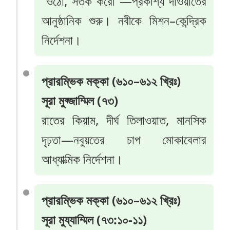
“ওঠো, সতর্ক করো”—প্রকাশ্য দাওয়াতের
আনুষ্ঠানিক শুরু। নবীকে মিশন–কেন্দ্রিক
নির্দেশনা।
প্রারম্ভিক মক্কা (৬১০–৬১২ খ্রিঃ)
সূরা মুয্জাম্মিল (৭৩)
রাতের কিয়াম, দীর্ঘ তিলাওয়াত, মানসিক
দৃঢ়তা—নবুয়তের চাপ মোকাবেলার
আধ্যাত্মিক নির্দেশনা।
প্রারম্ভিক মক্কা (৬১০–৬১২ খ্রিঃ)
সূরা মুয্যাম্মিল (৭৩:১০-১১)