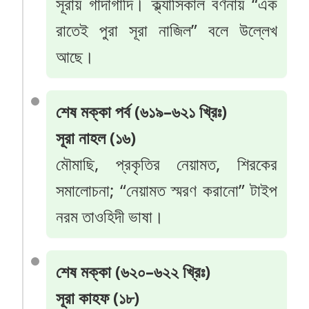
সূরায় গাদাগাদি। ক্ল্যাসিকাল বর্ণনায় “এক
রাতেই পুরা সূরা নাজিল” বলে উল্লেখ
আছে।
শেষ মক্কা পর্ব (৬১৯–৬২১ খ্রিঃ)
সূরা নাহল (১৬)
মৌমাছি, প্রকৃতির নেয়ামত, শিরকের
সমালোচনা; “নেয়ামত স্মরণ করানো” টাইপ
নরম তাওহিদী ভাষা।
শেষ মক্কা (৬২০–৬২২ খ্রিঃ)
সূরা কাহফ (১৮)