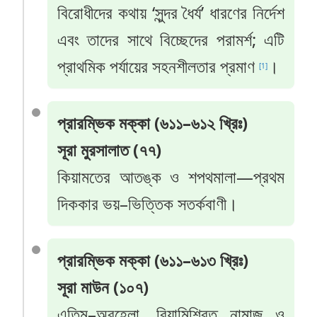
বিরোধীদের কথায় ‘সুন্দর ধৈর্য’ ধারণের নির্দেশ
এবং তাদের সাথে বিচ্ছেদের পরামর্শ; এটি
প্রাথমিক পর্যায়ের সহনশীলতার প্রমাণ
।
[1]
প্রারম্ভিক মক্কা (৬১১–৬১২ খ্রিঃ)
সূরা মুরসালাত (৭৭)
কিয়ামতের আতঙ্ক ও শপথমালা—প্রথম
দিককার ভয়–ভিত্তিক সতর্কবাণী।
প্রারম্ভিক মক্কা (৬১১–৬১৩ খ্রিঃ)
সূরা মাউন (১০৭)
এতিম–অবহেলা, রিয়ামিশ্রিত নামাজ ও