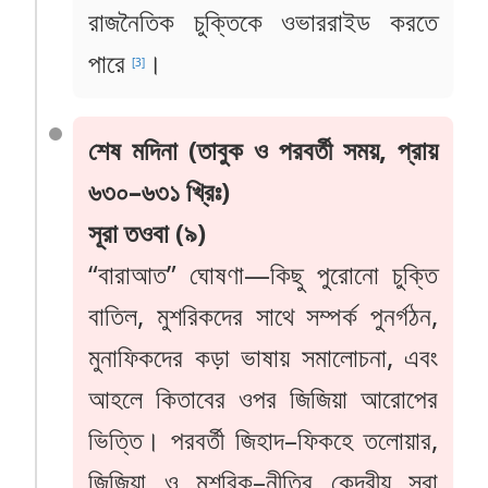
রাজনৈতিক চুক্তিকে ওভাররাইড করতে
পারে
।
[3]
শেষ মদিনা (তাবুক ও পরবর্তী সময়, প্রায়
৬৩০–৬৩১ খ্রিঃ)
সূরা তওবা (৯)
“বারাআত” ঘোষণা—কিছু পুরোনো চুক্তি
বাতিল, মুশরিকদের সাথে সম্পর্ক পুনর্গঠন,
মুনাফিকদের কড়া ভাষায় সমালোচনা, এবং
আহলে কিতাবের ওপর জিজিয়া আরোপের
ভিত্তি। পরবর্তী জিহাদ–ফিকহে তলোয়ার,
জিজিয়া ও মুশরিক–নীতির কেন্দ্রীয় সূরা