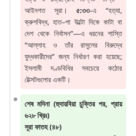
আইনগত সূরা।
৫:৩৩
-এ “হত্যা,
ক্রুশবিদ্ধ, হাত–পা উল্টো দিকে কাটা বা
দেশ থেকে নির্বাসন”—এ ধরনের শাস্তি
“আল্লাহ ও তাঁর রাসুলের বিরুদ্ধে
যুদ্ধকারীদের” জন্য নির্ধারণ করা হয়েছে;
ইসলামী দণ্ডবিধির সবচেয়ে কঠোর
টেক্সটগুলোর একটি।
শেষ মদিনা (হুদায়বিয়া চুক্তির পর, প্রায়
৬২৮ খ্রিঃ)
সূরা ফাতহ (৪৮)