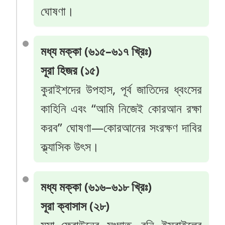
ঘোষণা।
মধ্য মক্কা (৬১৫–৬১৭ খ্রিঃ)
সূরা হিজর (১৫)
কুরাইশদের উপহাস, পূর্ব জাতিদের ধ্বংসের
কাহিনি এবং “আমি নিজেই কোরআন রক্ষা
করব” ঘোষণা—কোরআনের সংরক্ষণ দাবির
ক্ল্যাসিক উৎস।
মধ্য মক্কা (৬১৬–৬১৮ খ্রিঃ)
সূরা ক্বাসাস (২৮)
মুসা–ফেরাউনের সংঘাত, বনি ইসরাইলের