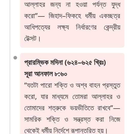
আল্লাহর জন্য না হওয়া পর্যন্ত যুদ্ধ
করো”— জিহাদ–ফিকহে ধর্মীয় একচ্ছত্র
আধিপত্যের লক্ষ্য নির্ধারণের কেন্দ্রীয়
টেক্সট।
প্রারম্ভিক মদিনা (৬২৪–৬২৫ খ্রিঃ)
সূরা আনফাল ৮:৬০
“যতটা পারো শক্তি ও অশ্ব বাহন প্রস্তুত
করো, যার মাধ্যমে তোমরা আল্লাহর ও
তোমাদের শত্রুকে ভয়ভীতিতে রাখবে”—
সামরিক শক্তি ও সন্ত্রস্ত করা নিজে
থেকেই ধর্মীয় নির্দেশে রূপান্তরিত হয়।