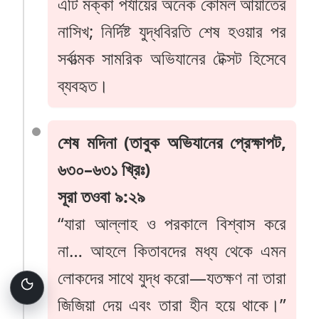
এটি মক্কা পর্যায়ের অনেক কোমল আয়াতের
নাসিখ; নির্দিষ্ট যুদ্ধবিরতি শেষ হওয়ার পর
সর্বাত্মক সামরিক অভিযানের টেক্সট হিসেবে
ব্যবহৃত।
শেষ মদিনা (তাবুক অভিযানের প্রেক্ষাপট,
৬৩০–৬৩১ খ্রিঃ)
সূরা তওবা ৯:২৯
“যারা আল্লাহ ও পরকালে বিশ্বাস করে
না… আহলে কিতাবদের মধ্য থেকে এমন
লোকদের সাথে যুদ্ধ করো—যতক্ষণ না তারা
জিজিয়া দেয় এবং তারা হীন হয়ে থাকে।”