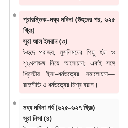
প্রারম্ভিক–মধ্য মদিনা (উহুদের পর, ৬২৫
খ্রিঃ)
সূরা আল ইমরান (৩)
উহুদে পরাজয়, মুসলিমদের পিছু হটা ও
শৃঙ্খলাভঙ্গ নিয়ে আলোচনা; একই সঙ্গে
খ্রিস্টীয় ইসা–ধর্মতত্ত্বের সমালোচনা—
রাজনীতি ও ধর্মতত্ত্বের মিশ্র বয়ান।
মধ্য মদিনা পর্ব (৬২৫–৬২৭ খ্রিঃ)
সূরা নিসা (৪)