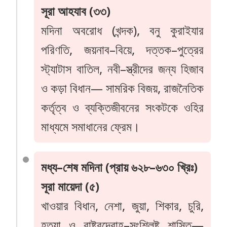
সূরা আহযাব (৩৩)
মদিনা অবরোধ (খন্দক), বনু কুরাইযার
পরিণতি, জয়নাব–বিয়ে, দত্তক–পুত্রের
স্ট্যাটাস বাতিল, নবী–স্ত্রীদের জন্য হিজাব
ও কড়া বিধান— সামরিক বিজয়, রাজনৈতিক
কর্তৃত্ব ও ব্যক্তিজীবনের সংকটকে ওহির
মাধ্যমে সমাধানের ফ্রেম।
মধ্য–শেষ মদিনা (প্রায় ৬২৮–৬৩০ খ্রিঃ)
সূরা মায়েদা (৫)
খাওয়ার বিধান, নেশা, জুয়া, শিকার, চুরি,
হত্যা ও রাষ্ট্রদ্রোহ–সংশ্লিষ্ট শাস্তি—