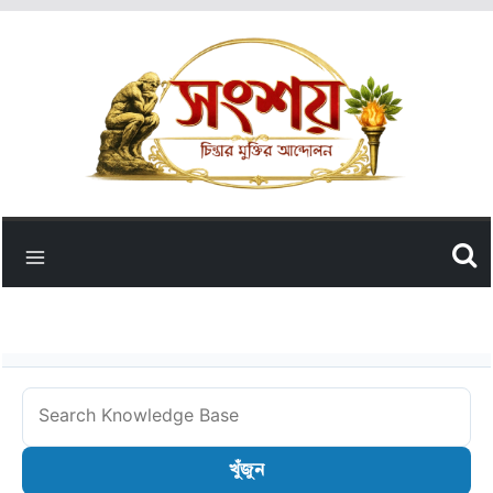
Skip
to
content
Search
Knowledge
খুঁজুন
Base