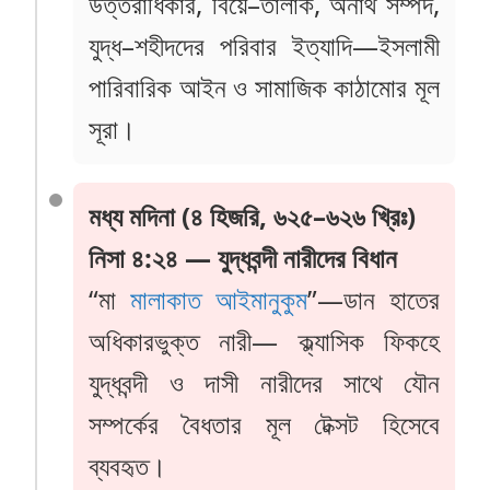
উত্তরাধিকার, বিয়ে–তালাক, অনাথ সম্পদ,
যুদ্ধ–শহীদদের পরিবার ইত্যাদি—ইসলামী
পারিবারিক আইন ও সামাজিক কাঠামোর মূল
সূরা।
মধ্য মদিনা (৪ হিজরি, ৬২৫–৬২৬ খ্রিঃ)
নিসা ৪:২৪ — যুদ্ধবন্দী নারীদের বিধান
“মা
মালাকাত আইমানুকুম
”—ডান হাতের
অধিকারভুক্ত নারী— ক্ল্যাসিক ফিকহে
যুদ্ধবন্দী ও দাসী নারীদের সাথে যৌন
সম্পর্কের বৈধতার মূল টেক্সট হিসেবে
ব্যবহৃত।