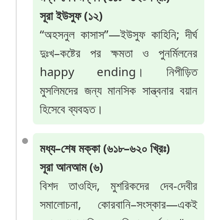
সূরা ইউসুফ (১২)
“অহসনুল কাসাস”—ইউসুফ কাহিনি; দীর্ঘ
দুঃখ–কষ্টের পর ক্ষমতা ও পুনর্মিলনের
happy ending। নিপীড়িত
মুসলিমদের জন্য মানসিক সান্ত্বনার বয়ান
হিসেবে ব্যবহৃত।
মধ্য–শেষ মক্কা (৬১৮–৬২০ খ্রিঃ)
সূরা আনআম (৬)
বিশদ তাওহিদ, মুশরিকদের দেব-দেবীর
সমালোচনা, কোরবানি–সংস্কার—একই