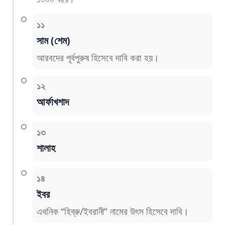
১১
সাম (শেম)
আরবদের পূর্বপুরুষ হিসেবে দাবি করা হয়।
১২
আর্ফাখশাদ
১৩
শালাহ
১৪
ইবর
এথনিক “হিব্রু/ইবরানী” নামের উৎস হিসেবে দাবি।