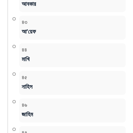
আবকার
৪৩
আ’য়েফ
৪৪
মাখি
৪৫
নাহিস
৪৬
জাহিম
৪৭