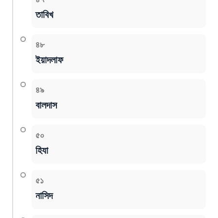
তাবিখ
৪৮
ইয়াদলাফ
৪৯
বালদাস
৫০
হিযা
৫১
নাসিদ