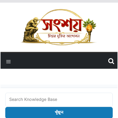
Skip
to
content
Search
Knowledge
খুঁজুন
Base