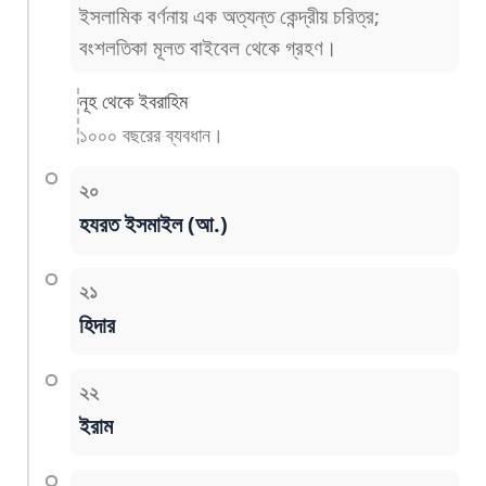
ইসলামিক বর্ণনায় এক অত্যন্ত কেন্দ্রীয় চরিত্র;
বংশলতিকা মূলত বাইবেল থেকে গ্রহণ।
নূহ থেকে ইবরাহিম
১০০০ বছরের ব্যবধান।
২০
হযরত ইসমাইল (আ.)
২১
হিদার
২২
ইরাম