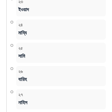
২৩
ইওয়াদ
২৪
মায্যি
২৫
সামি
২৬
যারিহ
২৭
নাহিস