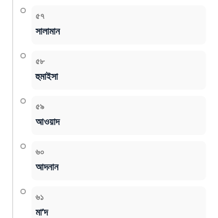
৫৭
সালামান
৫৮
হুমাইসা
৫৯
আওয়াদ
৬০
আদনান
৬১
মা’দ