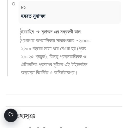
৮১
হযরত মুহাম্মদ
ইবরাহিম → মুহাম্মদ এর মধ্যবর্তী কাল
প্রথাগত বংশতালিকায় সাধারণভাবে ~২০০০–
২৫০০ বছরের মতো ধরে নেওয়া হয় (প্রায়
২০–২৫ প্রজন্ম), কিন্তু প্রত্নতাত্ত্বিক ও
ঐতিহাসিক প্রমাণের দৃষ্টিতে এই টাইমলাইন
অত্যন্ত বিতর্কিত ও অনির্ভরযোগ্য।
তথ্যসূত্রঃ