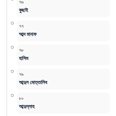
৭৬
কুছাই
৭৭
আব্দ মানাফ
৭৮
হাসিম
৭৯
আব্দুল মোত্তালিব
৮০
আব্দুল্লাহ