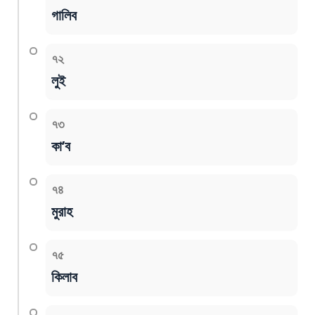
গালিব
৭২
লুই
৭৩
কা’ব
৭৪
মুরাহ
৭৫
কিলাব