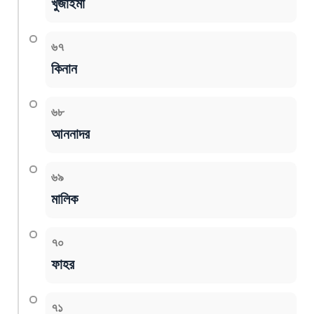
খুজাইমা
৬৭
কিনান
৬৮
আননাদর
৬৯
মালিক
৭০
ফাহর
৭১