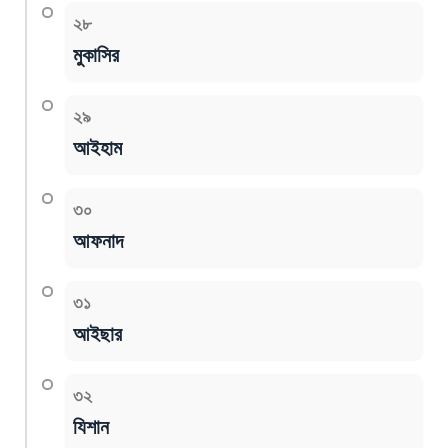
২৮
মুকাসির
২৯
আইহাম
৩০
আফনাদ
৩১
আইছার
৩২
যিশান