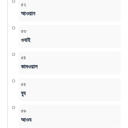
৫২
আওয়ান
৫৩
ওবাই
৫৪
কামওয়াল
৫৫
বুয
৫৬
আওয