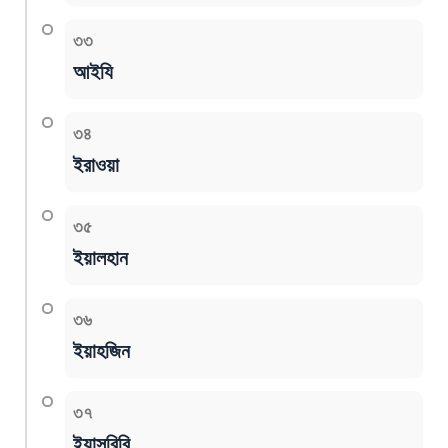
৩৩
আইযি
৩৪
ইরাওয়া
৩৫
ইয়ালহান
৩৬
ইয়াহজিন
৩৭
ইয়াসরিবি