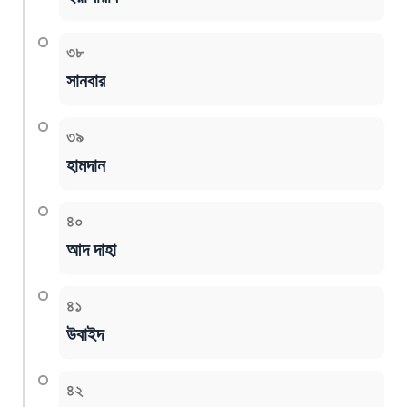
৩৮
সানবার
৩৯
হামদান
৪০
আদ দাহা
৪১
উবাইদ
৪২