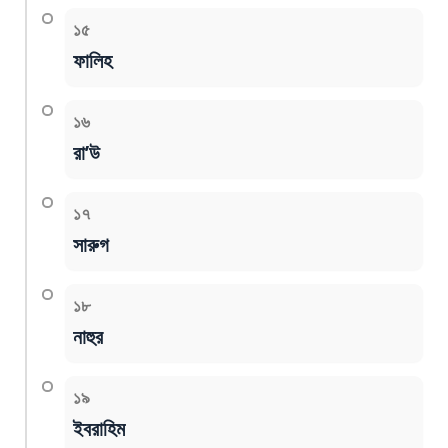
১৫
ফালিহ
১৬
রা’উ
১৭
সারুগ
১৮
নাহুর
১৯
ইবরাহিম