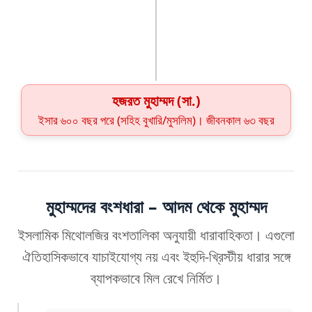
হজরত মুহাম্মদ (সা.)
ইসার ৬০০ বছর পরে (সহিহ বুখারি/মুসলিম)। জীবনকাল ৬৩ বছর
মুহাম্মদের বংশধারা – আদম থেকে মুহাম্মদ
ইসলামিক মিথোলজির বংশতালিকা অনুযায়ী ধারাবাহিকতা। এগুলো
ঐতিহাসিকভাবে যাচাইযোগ্য নয় এবং ইহুদি-খ্রিস্টীয় ধারার সঙ্গে
ব্যাপকভাবে মিল রেখে নির্মিত।