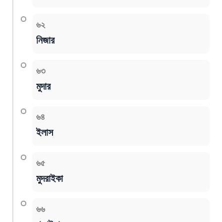
৬২
নিজার
৬৩
মুদার
৬৪
ইলাস
৬৫
মুদরাইকা
৬৬