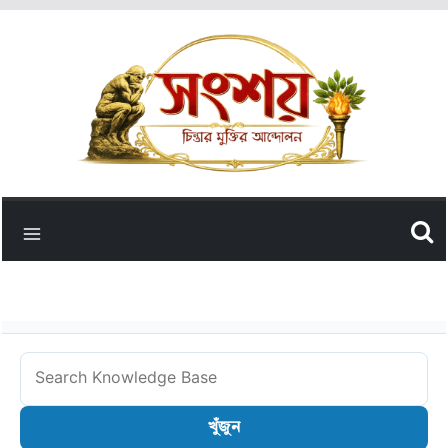
Skip
to
content
Search
Knowledge
খুঁজুন
Base