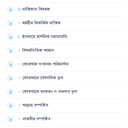
⊘
নাস্তিকতা বিষয়ক
›
›
ধর্মহীন নিধার্মিক নাস্তিক
›
☾
ইসলামে দার্শনিক সমস্যাবলি
›
›
বিষয়ভিত্তিক আয়াত
›
›
কোরআন সংকলন পরিমার্জন
›
›
কোরআনে বৈজ্ঞানিক ভুল
›
›
কোরআনে ব্যাকরণ ও তথ্যগত ভুল
›
›
আল্লাহ সম্পর্কিত
›
›
তাকদীর সম্পর্কিত
›