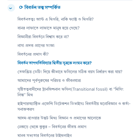
⟳
বিবর্তন তত্ত্ব সম্পর্কিত
›
বিবর্তনতত্ত্বঃ জাস্ট এ থিওরি, নাকি ফ্যাক্ট ও থিওরি?
বানর লাফাতে লাফাতে মানুষ হয়ে গেছে?
বিজ্ঞানীরা বিবর্তনে বিশ্বাস করে না?
নাসা প্রদত্ত প্রাণের সংজ্ঞা
বিবর্তনের প্রমাণ কী?
বিবর্তন তাপগতিবিদ্যার দ্বিতীয় সূত্রকে লংঘন করে?
তেজস্ক্রিয় ডেটিং দিয়ে কীভাবে ফসিলের সঠিক বয়স নির্ধারণ করা যায়?
আমাদের পূর্বপুরুষের পরিচয় ও জীবনযাত্রা
সৃষ্টিতত্ত্ববাদীদের ট্রানজিশনাল ফসিল(Transitional fossil) বা “মিসিং
লিঙ্ক” মিথ
হাইপারঅ্যাক্টিভ এজেন্সি ডিটেকশন ডিভাইসঃ বিবর্তনীয় মনোবিজ্ঞান ও কর্তা-
সনাক্তকরণ
আদম-হাওয়ার উদ্ভট মিথঃ বিজ্ঞান ও প্রমাণের আলোকে
নেকড়ে থেকে কুকুর – বিবর্তনের জীবন্ত প্রমাণ
মানব সভ্যতার বিবর্তনের টাইমলাইন