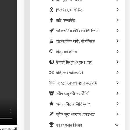
শিশুবিবাহ সম্পর্কিত
নারী সম্পর্কিত
অবৈজ্ঞানিক দাবীঃ জোতির্বিজ্ঞান
অবৈজ্ঞানিক দাবীঃ জীববিজ্ঞান
হাস্যকর হাদিস
উদ্ভট মিথ্যা প্রোপাগান্ডা
দাই-দের আমলনামা
আহলে কোরআনদের ভণ্ডামি
নবীর অনুসারীদের কীর্তি
অন্য নবীদের কীর্তিকলাপ
জ্বীন ভুত শয়তান ফেরেশতা
হুর গেলমান বিষয়ক
 সুন্দরী