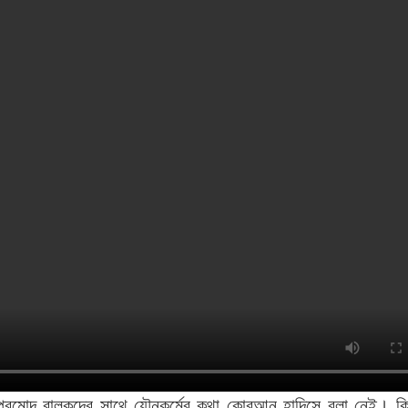
্রমোদ বালকদের সাথে যৌনকর্মের কথা কোরআন হাদিসে বলা নেই। কিন্তু