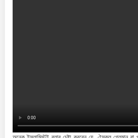
অনেক ইসলামিস্টই বলার চেষ্টা করবেন যে, ঐসকল গেলমান বা প