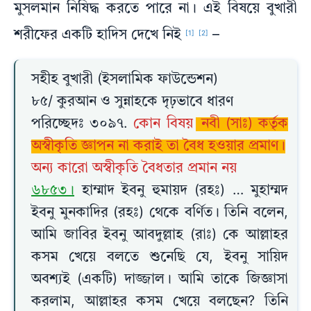
মুসলমান নিষিদ্ধ করতে পারে না। এই বিষয়ে বুখারী
শরীফের একটি হাদিস দেখে নিই
–
[1]
[2]
সহীহ বুখারী (ইসলামিক ফাউন্ডেশন)
৮৫/ কুরআন ও সুন্নাহকে দৃঢ়ভাবে ধারণ
পরিচ্ছেদঃ ৩০৯৭.
কোন বিষয়
নবী (সাঃ) কর্তৃক
অস্বীকৃতি জ্ঞাপন না করাই তা বৈধ হওয়ার প্রমাণ।
অন্য কারো অস্বীকৃতি বৈধতার প্রমান নয়
৬৮৫৩।
হাম্মাদ ইবনু হুমায়দ (রহঃ) … মুহাম্মদ
ইবনু মুনকাদির (রহঃ) থেকে বর্ণিত। তিনি বলেন,
আমি জাবির ইবনু আবদুল্লাহ (রাঃ) কে আল্লাহর
কসম খেয়ে বলতে শুনেছি যে, ইবনু সায়িদ
অবশ্যই (একটি) দাজ্জাল। আমি তাকে জিজ্ঞাসা
করলাম, আল্লাহর কসম খেয়ে বলছেন? তিনি