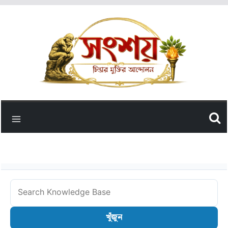
Skip
to
content
Search
Knowledge
খুঁজুন
Base