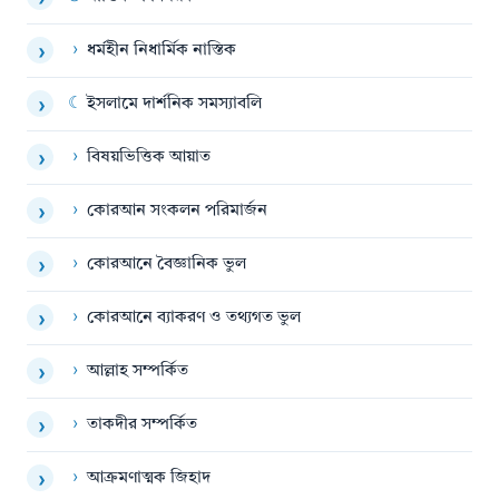
›
›
ধর্মহীন নিধার্মিক নাস্তিক
›
☾
ইসলামে দার্শনিক সমস্যাবলি
›
›
বিষয়ভিত্তিক আয়াত
›
›
কোরআন সংকলন পরিমার্জন
›
›
কোরআনে বৈজ্ঞানিক ভুল
›
›
কোরআনে ব্যাকরণ ও তথ্যগত ভুল
›
›
আল্লাহ সম্পর্কিত
›
›
তাকদীর সম্পর্কিত
›
›
আক্রমণাত্মক জিহাদ
›