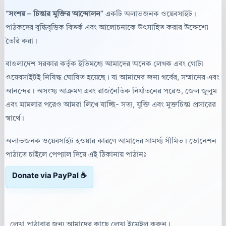
“সংশয় – চিন্তার মুক্তির আন্দোলন”
একটি অলাভজনক ওয়েবসাইট।
পাঠকদের বুদ্ধিবৃত্তিক বিতর্ক এবং আলোচনাকে উৎসাহিত করার উদ্দেশ্যে
তৈরি করা।
বাঙলাদেশ সরকার কর্তৃক ইতিমধ্যে আমাদের অনেক লেখক এবং গোটা
ওয়েবসাইটই নিষিদ্ধ ঘোষিত হয়েছে। যা আমাদের জন্য গর্বের, সম্মানের এবং
আনন্দের। অসংখ্য আক্রমণ এবং রাজনৈতিক নির্যাতনের পরেও, জেল জুলুম
এবং মামলার পরেও আমরা লিখে যাচ্ছি- সত্য, যুক্তি এবং মুক্তচিন্তা প্রসারের
স্বার্থে।
অলাভজনক ওয়েবসাইট হওয়ার কারণে আমাদের সামর্থ্য সীমিত। ডোনেশন
পাঠাতে চাইলে পেপ্যাল দিয়ে এই ঠিকানায় পাঠানঃ
Donate via PayPal ☕
লেখা পাঠাবার জন্য আমাদের কাছে লেখা ইমেইল করুন।